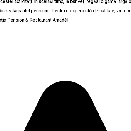
acestei activități. În același timp, la bar veți regăsi o gamă largă
 din restaurantul pensiunii. Pentru o experiență de calitate, vă
cepția Pension & Restaurant Amadé!