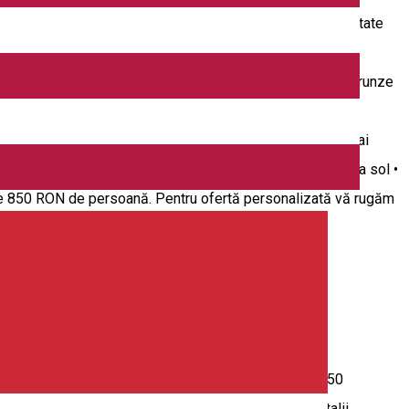
 oră. Mulți oameni cred că zborul cu balonul este o activitate
n condiții de vânt slabe sau fără vânt. În timpul călătoriei
rama minunată. Facem semn oamenilor de sub noi și rupem frunze
Pentru grupuri sau la diferite evenimente oferim zboruri
 Zborul de iarnă este mai spectaculos: Aerul rece este mai
 mai înalt decât vara • La înălțime este mai cald decât la sol •
ste 850 RON de persoană. Pentru ofertă personalizată vă rugăm
u grupuri. • Până în 7 persoane tariful este fix, de 350
itățile experimentale au scopul de a introduce în detalii