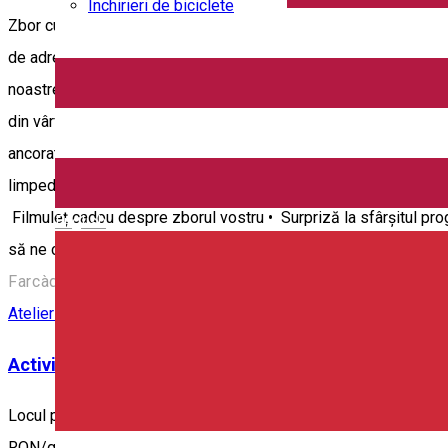
Închirieri de biciclete
Zbor cu balon cu aer cald lângă Odorheiu Secuiesc. Durata total
de adrenalină, dar nu este așa. De fapt, zborul cu balonul cu aer
noastre, zburăm cu viteza vântului la altitudini mici de câtev
din vârful copacilor. Zborul liber se efectuează cu 2-4 pasageri
ancorate cu balon, unde putem ridica întro oră maxim 30 de pers
limpede, iar avem o vedere mai clară deasupra peisajului de basm
Filmuleț cadou despre zborul vostru • Surpriză la sfârșitul p
English
să ne contactați pe 0740 680 632 WatsApp sau telefon. Copii 
Farcàd, Romania
Atelier demonstrativ
Experienţe
Activitate Family-friendly
Activitățile experimentale
Locul programului: Județul Harghita, Corund Destinație: Ținutul S
RON/grup, indiferent de nr de participanți. • În cazul grupurilor