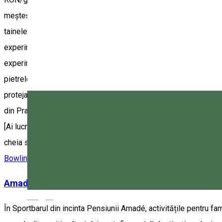
meșteșugul respectiv prin implicarea personală a vizitatorului, a
tainele meșteșugului. Capodopera executată cu mâinile proprii îl d
experimentală de prelucrare de iască (produsul rezultat: brățări
experimentală de șlefuire a bijuteriei proprii din Aragonitul de 
pietrelor. Fiecare program necesită rezervare la: • +407705085
protejate: RO, ENG, HU, DE • Ghidaj profesionist la Rezervația D
din Praid: 300 RON/grup. • Ghidaj în Salina din Praid: 300 RON/gr
[Ai lucrat vre-o dată la roată asistat de cei mai buni olari? Hai c
cheia succesului la cărbune? Hai cu noi. Magenta 7.]
Bowling
Activitate Family-friendly
Amadé Bowling
Magyar
În Sportbarul din incinta Pensiunii Amadé, activitățile pentru fa