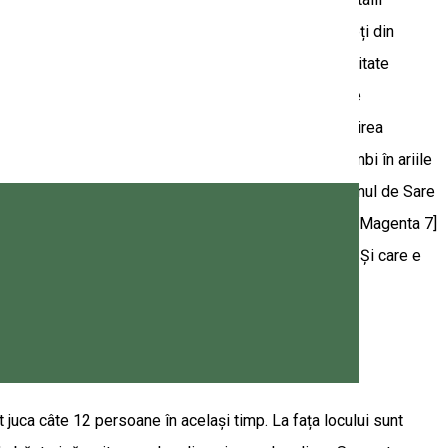
i de un profesionist, deveniți ucenicul lor și prindeți din
sul rezultat: ulcioare, căni, farfurii, boluri) • Activitate
imentală de a găti faimosul Kürtőskalács • Activitate
are se percepe un extra tarif de 30 RON/pers pt pregătirea
lvania.com/ro/saltland-tours Oferim ghid în 3 limbi în ariile
 la Fântâna Brazilor: 300 RON/grup. • Ghidaj în Canionul de Sare
 singur bijuteria proprie dintr-o piatră semiprețioasă. Magenta 7]
os-ului si rudele lui din Europa? Dar rețeta ei o știi? Și care e
 juca câte 12 persoane în același timp. La fața locului sunt