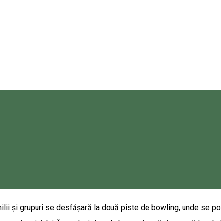
 cunoaște prin a face. Experiența este de neuitat, deoarece asistaț
uceți acasă ca amintire. • Activitate experimentală de olărit (produ
, pendante, fețe de masă, magneți de frigider) • Activitate exper
Corund (pendant, inel, cercel) - aici, pe lângă tariful de particip
80 • email: office@magenta7.travel • https://www.magenta7transy
ealul Melcului: 250 RON /grup. • Ghidaj profesionist în Tinovul de
up. [Suntem singurii în țară care oferă posibilitatea, să-ți șlefui
u noi. Magenta 7.][Ți-a vorbit vre-o dată cineva despre istoria Kurt
milii și grupuri se desfășară la două piste de bowling, unde se pot