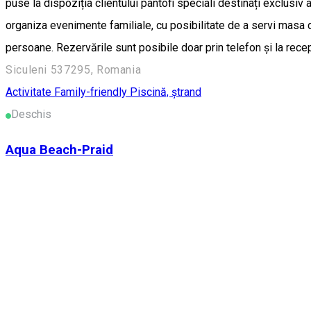
puse la dispoziția clientului pantofi speciali destinați exclusiv 
organiza evenimente familiale, cu posibilitate de a servi masa
persoane. Rezervările sunt posibile doar prin telefon și la re
Siculeni 537295, Romania
Activitate Family-friendly
Piscină, ștrand
Deschis
Aqua Beach-Praid