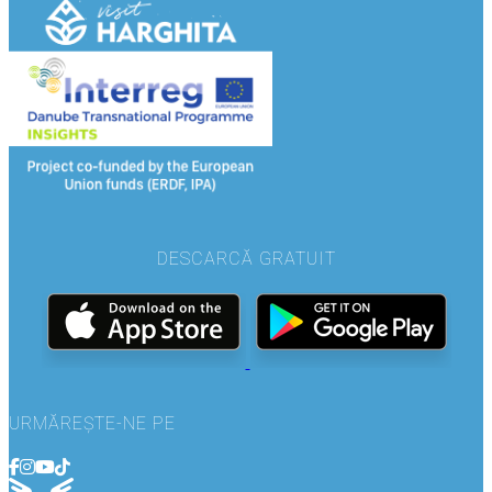
DESCARCĂ GRATUIT
URMĂREȘTE-NE PE