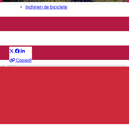
Închirieri auto
Închirieri de biciclete
Încearcă-le
Grup de sugestii
Distribuie
Despre
Copied!
English