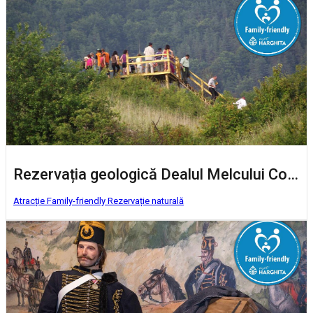
Rezervația geologică Dealul Melcului Corund
Atracție Family-friendly
Rezervație naturală