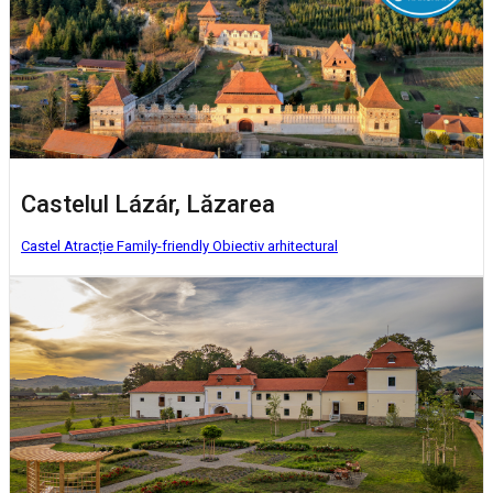
Castelul Lázár, Lăzarea
Castel
Atracție Family-friendly
Obiectiv arhitectural