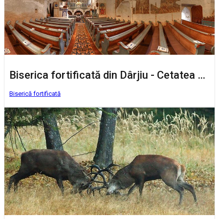
Biserica fortificată din Dârjiu - Cetatea Slăninilor
Biserică fortificată