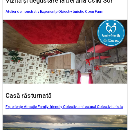
Vizită şi degustare la berăria Csíki Sör
Atelier demonstrativ
Experienţe
Obiectiv turistic
Open Farm
Casă răsturnată
Experienţe
Atracție Family-friendly
Obiectiv arhitectural
Obiectiv turistic