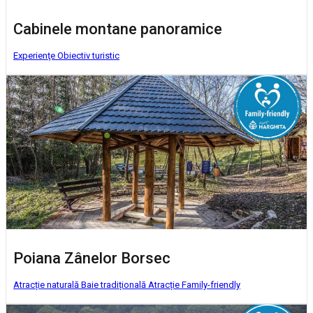
Cabinele montane panoramice
Experienţe
Obiectiv turistic
Poiana Zânelor Borsec
Atracție naturală
Baie tradițională
Atracție Family-friendly