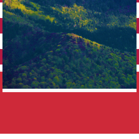
Închirieri auto
Închirieri de biciclete
English
Top 25 de atracții turistice
Grup de sugestii
Distribuie