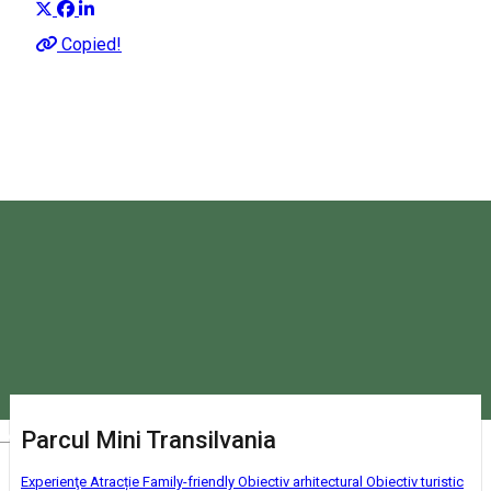
Despre
Copied!
Descoperă cele mai impresionante obiective turistice care
fac din Harghita un ținut de poveste!
Magyar
Parcul Mini Transilvania
Experienţe
Atracție Family-friendly
Obiectiv arhitectural
Obiectiv turistic