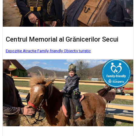
Centrul Memorial al Grănicerilor Secui
Expoziție
Atracție Family-friendly
Obiectiv turistic