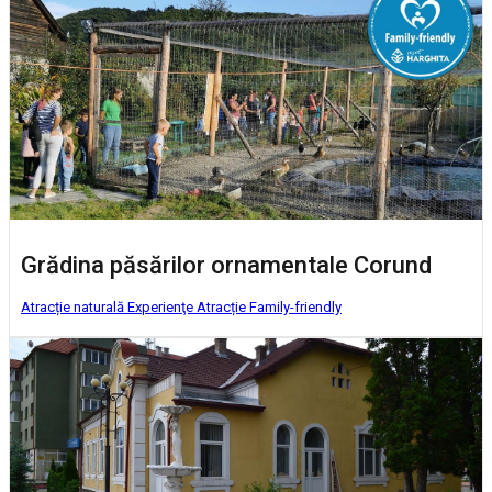
Grădina păsărilor ornamentale Corund
Atracție naturală
Experienţe
Atracție Family-friendly