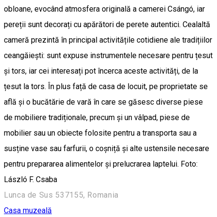
obloane, evocând atmosfera originală a camerei Csángó, iar
pereții sunt decorați cu apărători de perete autentici. Cealaltă
cameră prezintă în principal activitățile cotidiene ale tradițiilor
ceangăiești: sunt expuse instrumentele necesare pentru țesut
și tors, iar cei interesați pot încerca aceste activități, de la
țesut la tors. În plus față de casa de locuit, pe proprietate se
află și o bucătărie de vară în care se găsesc diverse piese
de mobiliere tradiționale, precum și un vâlpad, piese de
mobilier sau un obiecte folosite pentru a transporta sau a
susține vase sau farfurii, o coșniță și alte ustensile necesare
pentru prepararea alimentelor și prelucrarea laptelui. Foto:
László F. Csaba
Lunca de Sus 537155, Romania
Casa muzeală