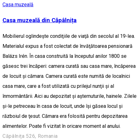
Casa muzeală
Casa muzeală din Căpâlnița
Mobilierul oglindeşte condiţiile de viaţă din secolul al 19-lea.
Materialul expus a fost colectat de învăţătoarea pensionară
Balázs Irén. În casa construită la începutul anilor 1800 se
găsesc trei încăperi: camera curată sau casa mare, încăperea
de locuit şi cămara. Camera curată este numită de localnici
casa mare, care a fost utilizată cu prilejul nunţii şi al
înmormântării. Aici au depozitat şi aşternuturile, hainele. Zilele
şi-le petreceau în casa de locuit, unde îşi găsea locul şi
războiul de ţesut. Cămara era folosită pentru depozitarea
alimentelor. Poate fi vizitat în oricare moment al anului.
Căpâlnița 526, Romania