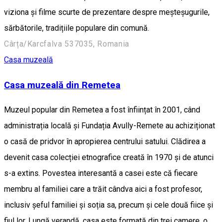
viziona și filme scurte de prezentare despre meșteșugurile,
sărbătorile, tradițiile populare din comună.
Cârța/Karcfalva 537035, Romania
Casa muzeală
Casa muzeală din Remetea
Muzeul popular din Remetea a fost înființat în 2001, când
administrația locală și Fundația Avully-Remete au achiziționat
o casă de pridvor în apropierea centrului satului. Clădirea a
devenit casa colecției etnografice creată în 1970 și de atunci
s-a extins. Povestea interesantă a casei este că fiecare
membru al familiei care a trăit cândva aici a fost profesor,
inclusiv șeful familiei și soția sa, precum și cele două fiice și
fiul lor. Lungă verandă, casa este formată din trei camere, o