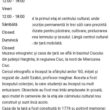
12:00
-
18:00
Despre
Vineri
12:00
-
18:00
Muzeul este situat la primul etaj al centrului cultural, unde
Sâmbătă
puteți vedea o expoziție permanentă în trei săli care prezintă
unelte și unelte utilizate pentru păstrare, cultivare, prelucrarea
Closed
lemnului, exploatarea lemnului și țesutul. Lângă centrul cultural
Duminică
există o altă casă de țară mobilată.
Closed
Muzeul etnografic și casa de țară se află în bazinul Ciucului
din județul Harghita, în regiunea Ciuc, la nord de Miercurea
Ciuc.
Cercul etnografic a început la sfârșitul anilor '60, inițiat și
regizat de Judit Szabó, profesor maghiar. Acesta a fost
începutul colecției, la care studenții au început cu mult
entuziasm. Obiectele au fost mai întâi amplasate în școală,
apoi mutat în camerele de la etaj ale căminului cultural nou
construit și sunt încă acolo.
Casa de la țară a fost construită în 1774 și, potrivit memoriei