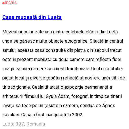
Închis
Casa muzeală din Lueta
Muzeul popular este una dintre celebrele clădiri din Lueta,
unde se găsesc multe obiecte etnografice. Situată în centrul
satului, această casă construită din piatră din secolul trecut
este în prezent mobilată cu două camere care reflectă fidel
imaginea unei camere secuiești tradiționale. Unul cu mobilier
pictat local și diverse țesături reflectă atmosfera unei săli de
tir tradiționale. Cealaltă arată o expoziție permanentă a
arhitecturii filmului lui Gyula Ádám, fotograf, în timp ce tinerii
învață să țese pe un țesut din cameră, condus de Ágnes
Fazakas. Casa a fost inaugurată în 2002.
Lueta 397, Romania