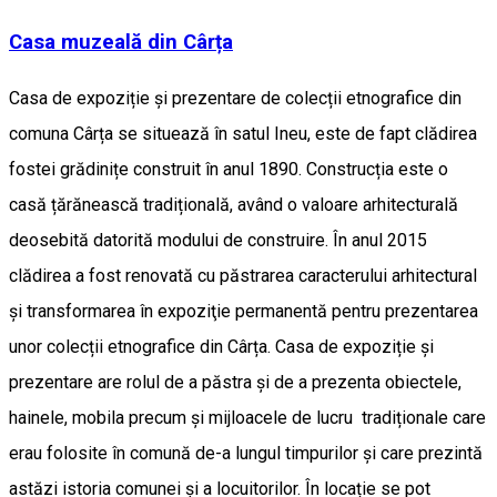
Casa muzeală din Cârța
Casa de expoziție și prezentare de colecții etnografice din
comuna Cârța se situează în satul Ineu, este de fapt clădirea
fostei grădinițe construit în anul 1890. Construcția este o
casă țărănească tradițională, având o valoare arhitecturală
deosebită datorită modului de construire. În anul 2015
clădirea a fost renovată cu păstrarea caracterului arhitectural
și transformarea în expoziţie permanentă pentru prezentarea
unor colecții etnografice din Cârța. Casa de expoziție și
prezentare are rolul de a păstra și de a prezenta obiectele,
hainele, mobila precum și mijloacele de lucru tradiționale care
erau folosite în comună de-a lungul timpurilor și care prezintă
astăzi istoria comunei și a locuitorilor. În locație se pot