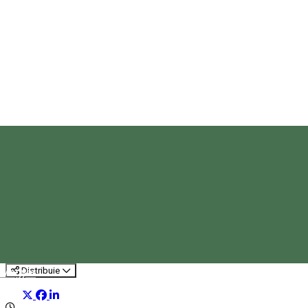
Colecția Muzeală Sătească
Sândominic
Casa muzeală
Distribuie
Magyar