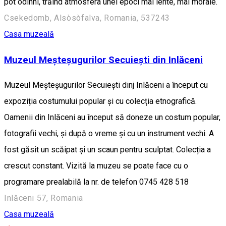
pot odihni, trăind atmosfera unei epoci mai lente, mai morale.
Csekedomb, Alsòsòfalva, Romania, 537243
Casa muzeală
Muzeul Meșteșugurilor Secuiești din Inlăceni
Muzeul Meșteșugurilor Secuiești dinj Inlăceni a început cu
expoziția costumului popular și cu colecția etnografică.
Oamenii din Inlăceni au început să doneze un costum popular,
fotografii vechi, și după o vreme și cu un instrument vechi. A
fost găsit un scăipat și un scaun pentru sculptat. Colecția a
crescut constant. Vizită la muzeu se poate face cu o
programare prealabilă la nr. de telefon 0745 428 518
Inlăceni 57, Romania
Casa muzeală