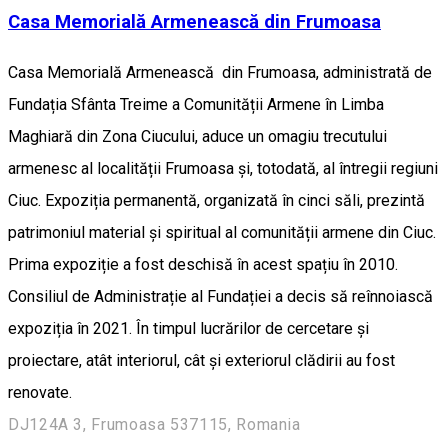
Casa Memorială Armenească din Frumoasa
Casa Memorială Armenească din Frumoasa, administrată de
Fundația Sfânta Treime a Comunității Armene în Limba
Maghiară din Zona Ciucului, aduce un omagiu trecutului
armenesc al localității Frumoasa și, totodată, al întregii regiuni
Ciuc. Expoziția permanentă, organizată în cinci săli, prezintă
patrimoniul material și spiritual al comunității armene din Ciuc.
Prima expoziție a fost deschisă în acest spațiu în 2010.
Consiliul de Administrație al Fundației a decis să reînnoiască
expoziția în 2021. În timpul lucrărilor de cercetare și
proiectare, atât interiorul, cât și exteriorul clădirii au fost
renovate.
DJ124A 3, Frumoasa 537115, Romania