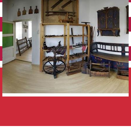
Închirieri auto
Închirieri de biciclete
English