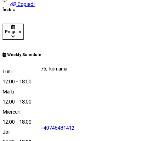
Copied!
Închis
Program
Weekly Schedule
Sândominic 537275, Romania
Luni
12:00
-
18:00
Marți
Hartă
12:00
-
18:00
Miercuri
12:00
-
18:00
+40226633758
•
+40746481412
Joi