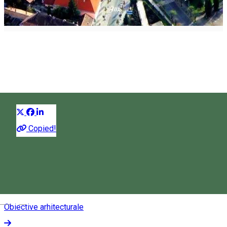
Harghita culturală
Editorial Harghita
Distribuie
Muzee
Copied!
Case muzeale
Expoziții permanente
Magyar
Obiective arhitecturale