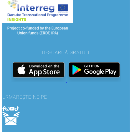
DESCARCĂ GRATUIT
URMĂREȘTE-NE PE