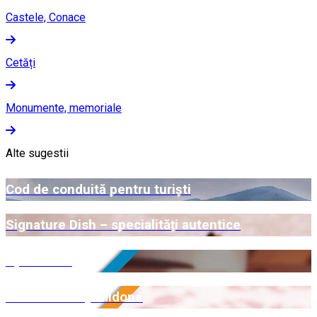
Castele, Conace
Cetăți
Monumente, memoriale
Alte sugestii
Cod de conduită pentru turiști
Signature Dish – specialități autentice
Open Farm
Certificare Myrmidone