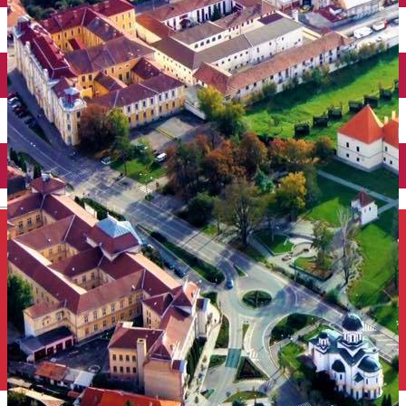
Închirieri auto
Închirieri de biciclete
English