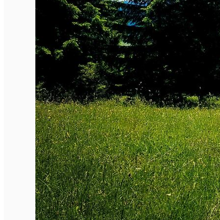
Închirieri de biciclete
English