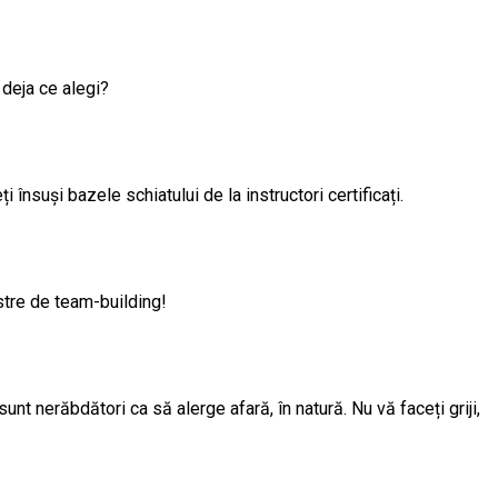
i deja ce alegi?
 însuși bazele schiatului de la instructori certificați.
astre de team-building!
sunt nerăbdători ca să alerge afară, în natură. Nu vă faceți griji,