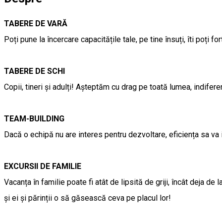
TABERE DE VARĂ
Poți pune la încercare capacitățile tale, pe tine însuți, îti poți f
TABERE DE SCHI
Copii, tineri și adulți! Așteptăm cu drag pe toată lumea, indiferen
TEAM-BUILDING
Dacă o echipă nu are interes pentru dezvoltare, eficiența sa va i
EXCURSII DE FAMILIE
Vacanța în familie poate fi atât de lipsită de griji, încât deja de
și ei și părinții o să găsească ceva pe placul lor!