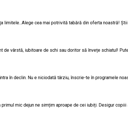
orța limitele...Alege cea mai potrivită tabără din oferta noastră! Ști
t de vârstă, iubitoare de schi sau doritor să învețe schiatul! Puteți
ntra în declin. Nu e niciodată târziu, înscrie-te în programele no
 la primul mic dejun ne simțim aproape de cei iubiți. Desigur copiii 