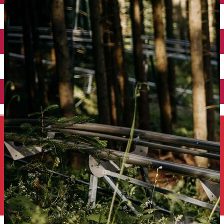
Închirieri auto
Închirieri de biciclete
English