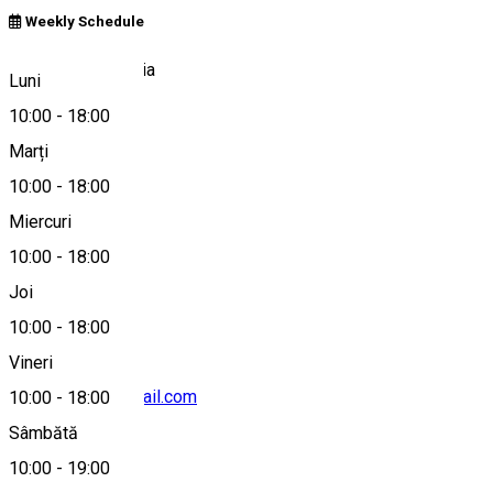
Weekly Schedule
Red Lake, Romania
Luni
10:00
-
18:00
Marți
Hartă
10:00
-
18:00
Miercuri
10:00
-
18:00
+40 764 233 333
Joi
10:00
-
18:00
Vineri
boblacurosu@gmail.com
10:00
-
18:00
Sâmbătă
10:00
-
19:00