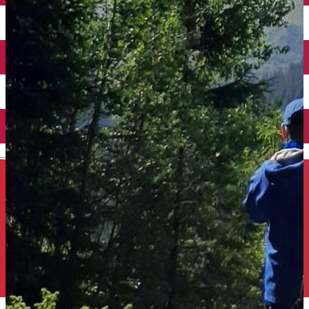
Închirieri auto
Închirieri de biciclete
English