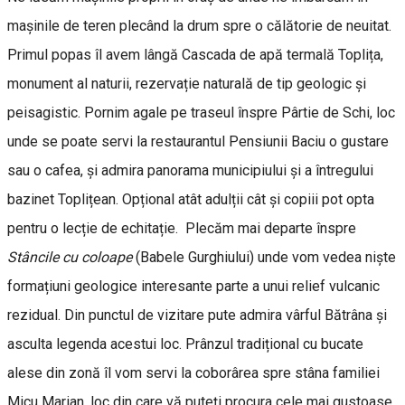
mașinile de teren plecând la drum spre o călătorie de neuitat.
Primul popas îl avem lângă Cascada de apă termală Toplița,
monument al naturii, rezervație naturală de tip geologic și
peisagistic. Pornim agale pe traseul înspre Pârtie de Schi, loc
unde se poate servi la restaurantul Pensiunii Baciu o gustare
sau o cafea, și admira panorama municipiului și a întregului
bazinet Toplițean. Opțional atât adulții cât și copiii pot opta
pentru o lecție de echitație. Plecăm mai departe înspre
Stâncile cu coloape
(Babele Gurghiului) unde vom vedea niște
formațiuni geologice interesante parte a unui relief vulcanic
rezidual. Din punctul de vizitare pute admira vârful Bătrâna și
asculta legenda acestui loc. Prânzul tradițional cu bucate
alese din zonă îl vom servi la coborârea spre stâna familiei
Micu Marian, loc din care vă puteți procura cele mai gustoase