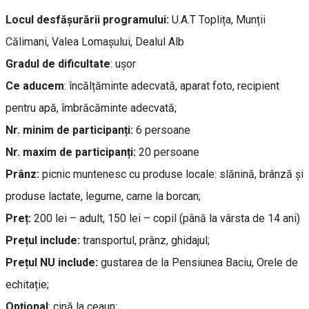
Locul desfășurării programului:
U.A.T Toplița, Munții
Călimani, Valea Lomașului, Dealul Alb
Gradul
de
dificultate
: ușor
Ce aducem
: încălțăminte adecvată, aparat foto, recipient
pentru apă, îmbrăcăminte adecvată;
Nr. minim de participanți:
6 persoane
Nr. maxim de participanți:
20 persoane
Prânz:
picnic muntenesc cu produse locale: slănină, brânză și
produse lactate, legume, carne la borcan;
Preț:
200 lei – adult, 150 lei – copil (până la vârsta de 14 ani)
Prețul include:
transportul, prânz, ghidajul;
Prețul NU include:
gustarea de la Pensiunea Baciu, Orele de
echitație;
Opțional
: cină la ceaun;