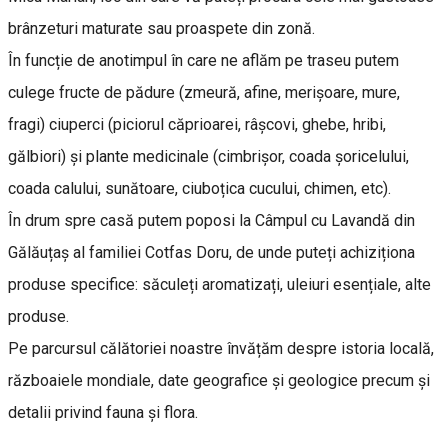
brânzeturi maturate sau proaspete din zonă.
În funcție de anotimpul în care ne aflăm pe traseu putem
culege fructe de pădure (zmeură, afine, merișoare, mure,
fragi) ciuperci (piciorul căprioarei, râșcovi, ghebe, hribi,
gălbiori) și plante medicinale (cimbrișor, coada șoricelului,
coada calului, sunătoare, ciuboțica cucului, chimen, etc).
În drum spre casă putem poposi la Câmpul cu Lavandă din
Gălăuțaș al familiei Cotfas Doru, de unde puteți achiziționa
produse specifice: săculeți aromatizați, uleiuri esențiale, alte
produse.
Pe parcursul călătoriei noastre învățăm despre istoria locală,
războaiele mondiale, date geografice și geologice precum și
detalii privind fauna și flora.