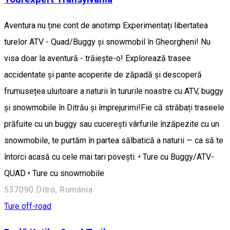
Aventura nu ține cont de anotimp Experimentați libertatea
turelor ATV - Quad/Buggy și snowmobil în Gheorgheni! Nu
visa doar la aventură - trăiește-o! Explorează trasee
accidentate și pante acoperite de zăpadă și descoperă
frumusețea uluitoare a naturii în tururile noastre cu ATV, buggy
și snowmobile în Ditrău și împrejurimi!Fie că străbați traseele
prăfuite cu un buggy sau cucerești vârfurile înzăpezite cu un
snowmobile, te purtăm în partea sălbatică a naturii — ca să te
întorci acasă cu cele mai tari povești. • Ture cu Buggy/ATV-
QUAD • Ture cu snowmobile
537090 Ditró, Románia
Ture off-road