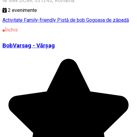
Nr 684 DC49, 537243, Romania
2
evenimente
Activitate Family-friendly
Pistă de bob
Gogoașa de zăpadă
Închis
BobVarsag - Vărșag