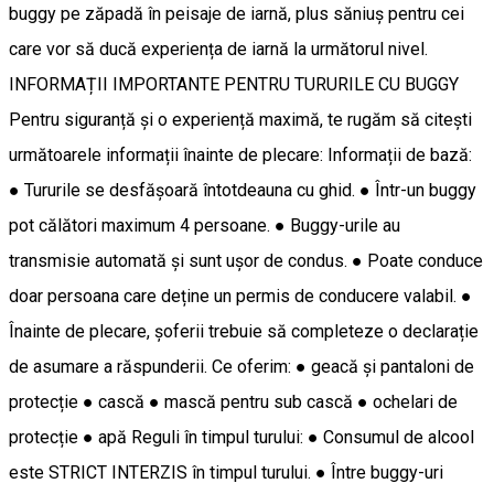
buggy pe zăpadă în peisaje de iarnă, plus săniuș pentru cei
care vor să ducă experiența de iarnă la următorul nivel.
INFORMAȚII IMPORTANTE PENTRU TURURILE CU BUGGY
Pentru siguranță și o experiență maximă, te rugăm să citești
următoarele informații înainte de plecare: Informații de bază:
● Tururile se desfășoară întotdeauna cu ghid. ● Într-un buggy
pot călători maximum 4 persoane. ● Buggy-urile au
transmisie automată și sunt ușor de condus. ● Poate conduce
doar persoana care deține un permis de conducere valabil. ●
Înainte de plecare, șoferii trebuie să completeze o declarație
de asumare a răspunderii. Ce oferim: ● geacă și pantaloni de
protecție ● cască ● mască pentru sub cască ● ochelari de
protecție ● apă Reguli în timpul turului: ● Consumul de alcool
este STRICT INTERZIS în timpul turului. ● Între buggy-uri