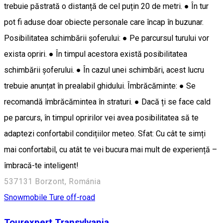
trebuie păstrată o distanță de cel puțin 20 de metri. ● În tur
pot fi aduse doar obiecte personale care încap în buzunar.
Posibilitatea schimbării șoferului: ● Pe parcursul turului vor
exista opriri. ● În timpul acestora există posibilitatea
schimbării șoferului. ● În cazul unei schimbări, acest lucru
trebuie anunțat în prealabil ghidului. Îmbrăcăminte: ● Se
recomandă îmbrăcămintea în straturi. ● Dacă ți se face cald
pe parcurs, în timpul opririlor vei avea posibilitatea să te
adaptezi confortabil condițiilor meteo. Sfat: Cu cât te simți
mai confortabil, cu atât te vei bucura mai mult de experiență –
îmbracă-te inteligent!
537131 Borzont, Románia
Snowmobile
Ture off-road
Tourexpert Transylvania