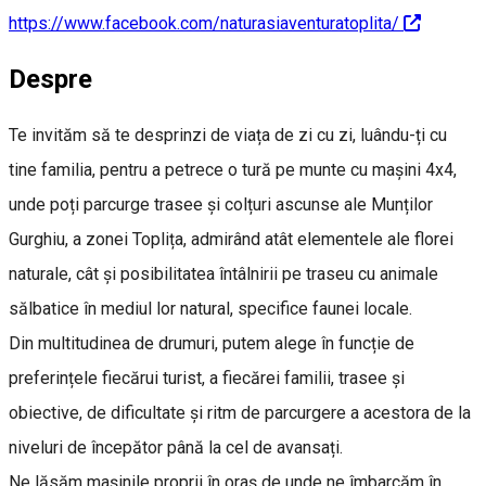
https://www.facebook.com/naturasiaventuratoplita/
Despre
Te invităm să te desprinzi de viața de zi cu zi, luându-ți cu
tine familia, pentru a petrece o tură pe munte cu mașini 4x4,
unde poți parcurge trasee și colțuri ascunse ale Munților
Gurghiu, a zonei Toplița, admirând atât elementele ale florei
naturale, cât și posibilitatea întâlnirii pe traseu cu animale
sălbatice în mediul lor natural, specifice faunei locale.
Din multitudinea de drumuri, putem alege în funcție de
preferințele fiecărui turist, a fiecărei familii, trasee și
obiective, de dificultate și ritm de parcurgere a acestora de la
niveluri de începător până la cel de avansați.
Ne lăsăm mașinile proprii în oraș de unde ne îmbarcăm în