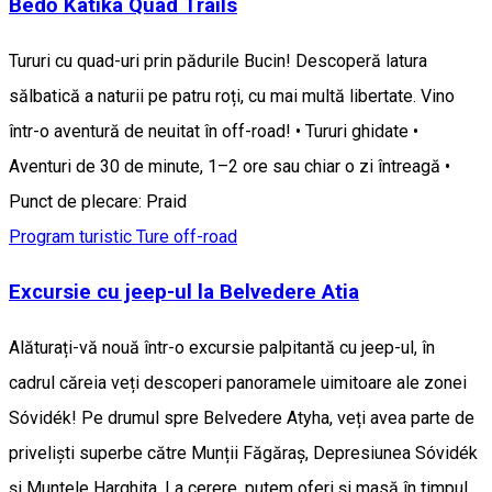
Bedő Katika Quad Trails
Tururi cu quad-uri prin pădurile Bucin! Descoperă latura
sălbatică a naturii pe patru roți, cu mai multă libertate. Vino
într-o aventură de neuitat în off-road! • Tururi ghidate •
Aventuri de 30 de minute, 1–2 ore sau chiar o zi întreagă •
Punct de plecare: Praid
Program turistic
Ture off-road
Excursie cu jeep-ul la Belvedere Atia
Alăturați-vă nouă într-o excursie palpitantă cu jeep-ul, în
cadrul căreia veți descoperi panoramele uimitoare ale zonei
Sóvidék! Pe drumul spre Belvedere Atyha, veți avea parte de
priveliști superbe către Munții Făgăraș, Depresiunea Sóvidék
și Muntele Harghita. La cerere, putem oferi și masă în timpul