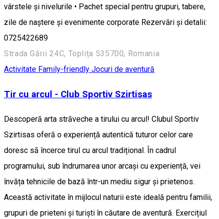
vârstele și nivelurile • Pachet special pentru grupuri, tabere,
zile de naștere și evenimente corporate Rezervări și detalii:
0725422689
Strada Gării 24C, Toplița 535700, Romania
Activitate Family-friendly
Jocuri de aventură
Tir cu arcul - Club Sportiv Szirtisas
Descoperă arta străveche a tirului cu arcul! Clubul Sportiv
Szirtisas oferă o experiență autentică tuturor celor care
doresc să încerce tirul cu arcul tradițional. În cadrul
programului, sub îndrumarea unor arcași cu experiență, vei
învăța tehnicile de bază într-un mediu sigur și prietenos.
Această activitate în mijlocul naturii este ideală pentru familii,
grupuri de prieteni și turiști în căutare de aventură. Exercițiul