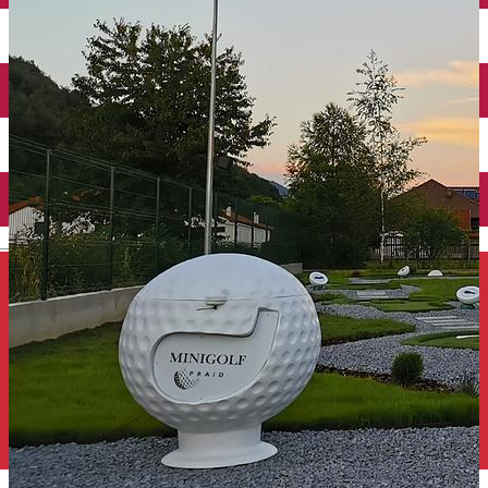
Închirieri auto
Închirieri de biciclete
English