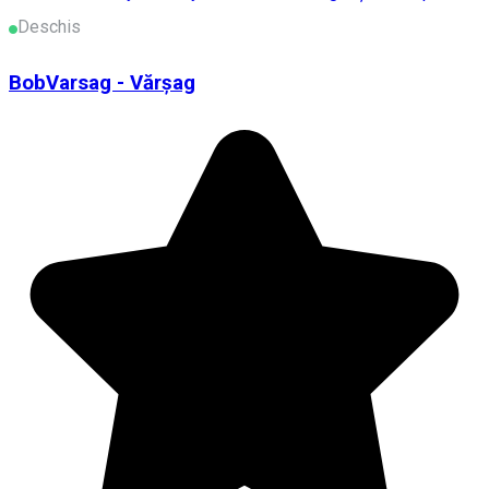
Deschis
BobVarsag - Vărșag