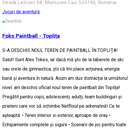
Strada Leliceni 68, Miercurea Ciuc 530190, Románia
Jocuri de aventură
Deschis
Foks Paintball - Toplița
S-A DESCHIS NOUL TEREN DE PAINTBALL ÎN TOPLIȚA!
Salut! Sunt Alex Tokes, iar dacă mă știi de la taberele de ski
sau orele de gimnastica, știi că îmi place acțiunea, energia
bună și aventura în natură. Acum am dus distracția la următorul
nivel: am deschis oficial noul teren de paintball din Toplița!
Pregătit pentru copii, adolescenți, adulți, team buildinguri și
prieteni care vor să schimbe Netflixul pe adrenalină! Ce te
așteaptă: • Teren interior si exterior, aproape de oraș •
Echipamente complete şi sigure • Scenarii de joc pentru toate