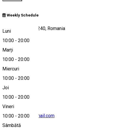
Weekly Schedule
Praid/Parajd 537240, Romania
Luni
10:00
-
20:00
Marți
Hartă
10:00
-
20:00
Miercuri
10:00
-
20:00
+40 759 538 931
Joi
10:00
-
20:00
Vineri
minigolfpraid@gmail.com
10:00
-
20:00
Sâmbătă