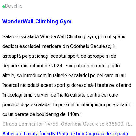
Deschis
WonderWall Climbing Gym
Sala de escaladă WonderWall Climbing Gym, primul spațiu
dedicat escaladei interioare din Odorheiu Secuiesc, îi
așteaptă pe pasionații acestui sport, de aproape și de
departe, din octombrie 2024. Scopul nostru este, printre
altele, să introducem în tainele escaladei pe cei care nu au
încercat niciodată acest sport și doresc să-l testeze, oferind
în același timp servicii de înaltă calitate pentru cei care
practică deja escalada. În prezent, îi întâmpinăm pe vizitatori
cu un perete de bouldering de 140m².
Strada Lemnarilor 14/55, Odorheiu Secuiesc 535600, Romania
Activitate Family-friendly
Pistă de bob
Gogoașa de zăpadă