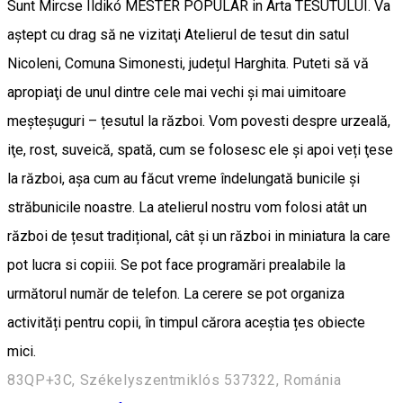
Sunt Mircse Ildikó MESTER POPULAR in Arta TESUTULUI. Va
aştept cu drag să ne vizitaţi Atelierul de tesut din satul
Nicoleni, Comuna Simonesti, județul Harghita. Puteti să vă
apropiaţi de unul dintre cele mai vechi şi mai uimitoare
meşteşuguri – țesutul la război. Vom povesti despre urzeală,
iţe, rost, suveică, spată, cum se folosesc ele și apoi veți ţese
la război, aşa cum au făcut vreme îndelungată bunicile şi
străbunicile noastre. La atelierul nostru vom folosi atât un
război de țesut tradițional, cât și un război in miniatura la care
pot lucra si copiii. Se pot face programări prealabile la
următorul număr de telefon. La cerere se pot organiza
activități pentru copii, în timpul cărora aceștia țes obiecte
mici.
83QP+3C, Székelyszentmiklós 537322, Románia