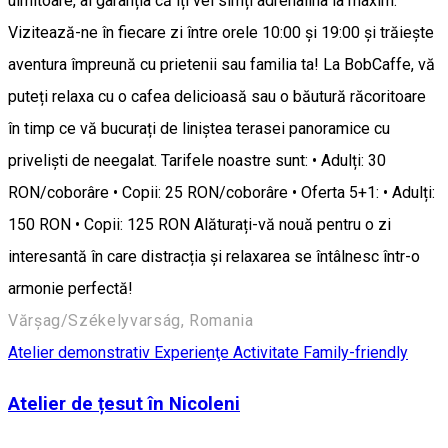
uimitoare, ai garanția că îți vei simți adrenalina la maxim.
Vizitează-ne în fiecare zi între orele 10:00 și 19:00 și trăiește
aventura împreună cu prietenii sau familia ta! La BobCaffe, vă
puteți relaxa cu o cafea delicioasă sau o băutură răcoritoare
în timp ce vă bucurați de liniștea terasei panoramice cu
priveliști de neegalat. Tarifele noastre sunt: • Adulți: 30
RON/coborâre • Copii: 25 RON/coborâre • Oferta 5+1: • Adulți:
150 RON • Copii: 125 RON Alăturați-vă nouă pentru o zi
interesantă în care distracția și relaxarea se întâlnesc într-o
armonie perfectă!
Vărșag/Székelyvarság, Romania
Atelier demonstrativ
Experienţe
Activitate Family-friendly
Atelier de țesut în Nicoleni