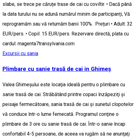
slabe, se trece pe căruțe trase de cai cu coviltir. • Dacă până
la data turului nu se adună numărul minim de participanți, Vă
reprogramăm sau vă returnăm banii 100%. Prețuri • Adult: 32
EUR/pers. • Copil: 15 EUR/pers. Rezervare directă, plata cu
cardul: magenta7transylvania.com
Excursii cu sania
Plimbare cu sanie trasă de cai in Ghimeş
Valea Ghimeşului este locaţia ideală pentru o plimbare cu
sanie trasă de cai. Străbătând printre copaci înzăpeziţi şi
peisaje fermecătoare, sania trasă de cai şi sunetul clopotelor
vă conduce într-o lume femecată. Programul conţine o
plimbare de 3 ore cu sanie trasă de cai. Într-o sanie încap
confortabil 4-5 persoane, de aceea va rugăm să ne anunţaţi