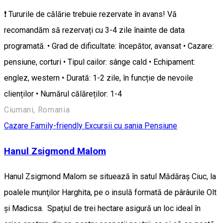
❗ Tururile de călărie trebuie rezervate în avans! Vă
recomandăm să rezervați cu 3-4 zile înainte de data
programată. • Grad de dificultate: începător, avansat • Cazare:
pensiune, corturi • Tipul cailor: sânge cald • Echipament:
englez, western • Durată: 1-2 zile, în funcție de nevoile
clienților • Numărul călăreților: 1-4
Ciumani, Romania
Cazare Family-friendly
Excursii cu sania
Pensiune
Hanul Zsigmond Malom
Hanul Zsigmond Malom se situează în satul Mădăraş Ciuc, la
poalele munţilor Harghita, pe o insulă formată de pârâurile Olt
şi Madicsa. Spaţiul de trei hectare asigură un loc ideal în