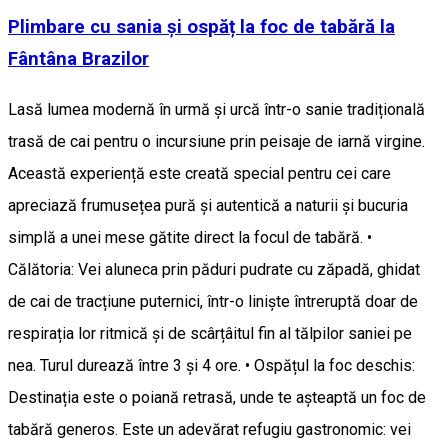
Plimbare cu sania și ospăț la foc de tabără la
Fântâna Brazilor
Lasă lumea modernă în urmă și urcă într-o sanie tradițională
trasă de cai pentru o incursiune prin peisaje de iarnă virgine.
Această experiență este creată special pentru cei care
apreciază frumusețea pură și autentică a naturii și bucuria
simplă a unei mese gătite direct la focul de tabără. •
Călătoria: Vei aluneca prin păduri pudrate cu zăpadă, ghidat
de cai de tracțiune puternici, într-o liniște întreruptă doar de
respirația lor ritmică și de scârțâitul fin al tălpilor saniei pe
nea. Turul durează între 3 și 4 ore. • Ospățul la foc deschis:
Destinația este o poiană retrasă, unde te așteaptă un foc de
tabără generos. Este un adevărat refugiu gastronomic: vei