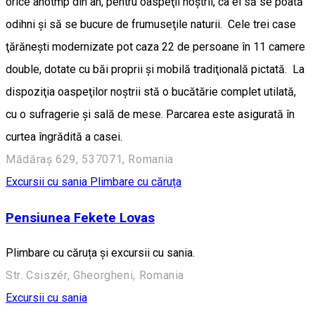
orice anotmp din an, pentru oaspeţii noştrii, ca ei să se poată
odihni şi să se bucure de frumuseţile naturii. Cele trei case
ţărăneşti modernizate pot caza 22 de persoane în 11 camere
double, dotate cu băi proprii şi mobilă tradiţională pictată. La
dispoziţia oaspeţilor noştrii stă o bucătărie complet utilată,
cu o sufragerie şi sală de mese. Parcarea este asigurată în
curtea îngrădită a casei.
Mădăraș 629, 537071, Romania
Excursii cu sania
Plimbare cu căruța
Pensiunea Fekete Lovas
Plimbare cu căruța și excursii cu sania.
Str. Csiszér, Gheorgheni, Romania
Excursii cu sania