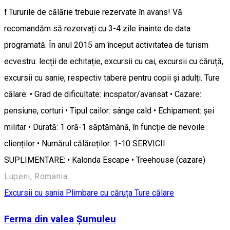
❗ Tururile de călărie trebuie rezervate în avans! Vă
recomandăm să rezervați cu 3-4 zile înainte de data
programată. În anul 2015 am început activitatea de turism
ecvestru: lecții de echitație, excursii cu cai, excursii cu căruță,
excursii cu sanie, respectiv tabere pentru copii și adulți. Ture
călare: • Grad de dificultate: incspator/avansat • Cazare:
pensiune, corturi • Tipul cailor: sânge cald • Echipament: șei
militar • Durată: 1 oră-1 săptămână, în funcție de nevoile
clienților • Numărul călăreților: 1-10 SERVICII
SUPLIMENTARE: • Kalonda Escape • Treehouse (cazare)
Lupeni, Romania
Excursii cu sania
Plimbare cu căruța
Ture călare
Ferma din valea Șumuleu