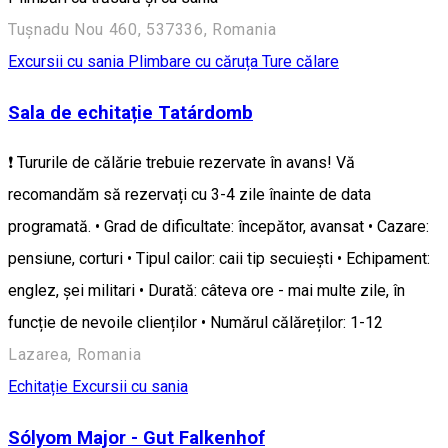
Tușnadu Nou 460, 537336, Romania
Excursii cu sania
Plimbare cu căruța
Ture călare
Sala de echitație Tatárdomb
❗ Tururile de călărie trebuie rezervate în avans! Vă
recomandăm să rezervați cu 3-4 zile înainte de data
programată. • Grad de dificultate: începător, avansat • Cazare:
pensiune, corturi • Tipul cailor: caii tip secuiești • Echipament:
englez, șei militari • Durată: câteva ore - mai multe zile, în
funcție de nevoile clienților • Numărul călăreților: 1-12
Lazarea, Romania
Echitație
Excursii cu sania
Sólyom Major - Gut Falkenhof