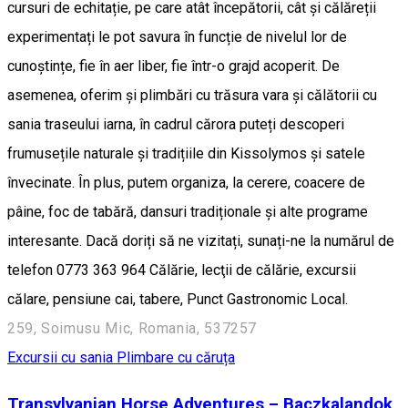
cursuri de echitație, pe care atât începătorii, cât și călăreții
experimentați le pot savura în funcție de nivelul lor de
cunoștințe, fie în aer liber, fie într-o grajd acoperit. De
asemenea, oferim și plimbări cu trăsura vara și călătorii cu
sania traseului iarna, în cadrul cărora puteți descoperi
frumusețile naturale și tradițiile din Kissolymos și satele
învecinate. În plus, putem organiza, la cerere, coacere de
pâine, foc de tabără, dansuri tradiționale și alte programe
interesante. Dacă doriți să ne vizitați, sunați-ne la numărul de
telefon 0773 363 964 Călărie, lecţii de călărie, excursii
călare, pensiune cai, tabere, Punct Gastronomic Local.
259, Soimusu Mic, Romania, 537257
Excursii cu sania
Plimbare cu căruța
Transylvanian Horse Adventures – Baczkalandok