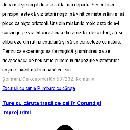
dobândit și dragul de a le arăta mai departe. Scopul meu
principal este că vizitatorii noștri să vină ca niște srăini și să
plece ca niște prietenii. Una din misiunile mele este de a-i
convinge pe vizitatorii să iasă din zona lor de confort, să se
elibereze din rutina cotidiană și să se conecteze cu natura.
Pentru că experiența să fie magică și amintirea să se
dovedească de neuitat le punem la dispoziție vizitatorilor
noștri o aventură frumoasă cu caii.
Șoimeni/Csíkcsomortán 537232, Romania
Excursii cu sania
Plimbare cu căruța
Ture cu căruța trasă de cai în Corund și
împrejurimi