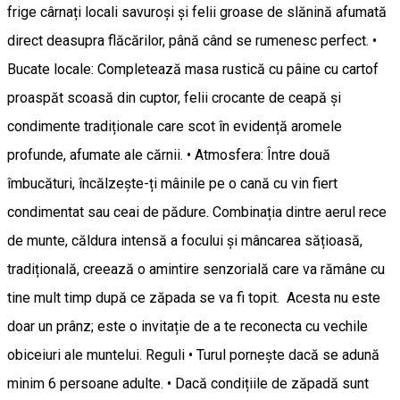
frige cârnați locali savuroși și felii groase de slănină afumată
direct deasupra flăcărilor, până când se rumenesc perfect. •
Bucate locale: Completează masa rustică cu pâine cu cartof
proaspăt scoasă din cuptor, felii crocante de ceapă și
condimente tradiționale care scot în evidență aromele
profunde, afumate ale cărnii. • Atmosfera: Între două
îmbucături, încălzește-ți mâinile pe o cană cu vin fiert
condimentat sau ceai de pădure. Combinația dintre aerul rece
de munte, căldura intensă a focului și mâncarea sățioasă,
tradițională, creează o amintire senzorială care va rămâne cu
tine mult timp după ce zăpada se va fi topit. Acesta nu este
doar un prânz; este o invitație de a te reconecta cu vechile
obiceiuri ale muntelui. Reguli • Turul pornește dacă se adună
minim 6 persoane adulte. • Dacă condițiile de zăpadă sunt