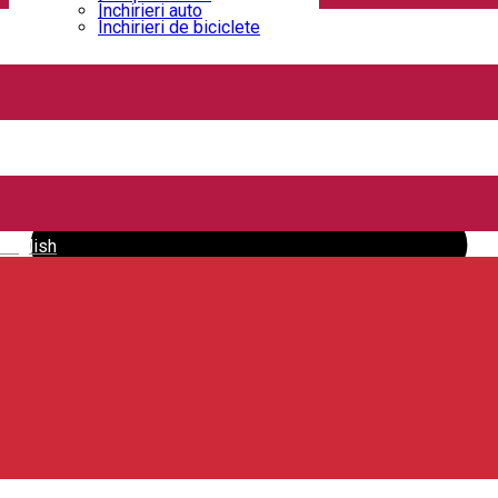
Închirieri auto
Închirieri de biciclete
Carpathian Escapes
English