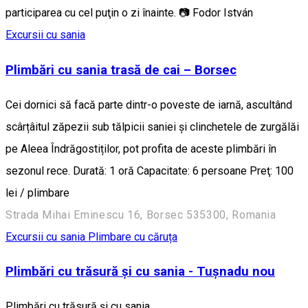
participarea cu cel puţin o zi înainte. 📷 Fodor István
Excursii cu sania
Plimbări cu sania trasă de cai – Borsec
Cei dornici să facă parte dintr-o poveste de iarnă, ascultând
scârțâitul zăpezii sub tălpicii saniei și clinchetele de zurgălăi
pe Aleea Îndrăgostiților, pot profita de aceste plimbări în
sezonul rece. Durată: 1 oră Capacitate: 6 persoane Preţ: 100
lei / plimbare
Strada Mihai Eminescu 16, Borsec 535300, Romania
Excursii cu sania
Plimbare cu căruța
Plimbări cu trăsură și cu sania - Tușnadu nou
Plimbări cu trăsură și cu sania