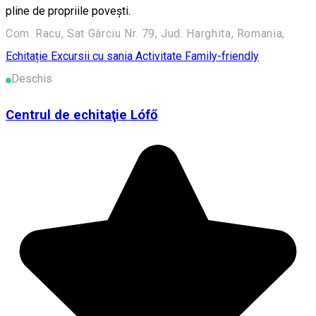
pline de propriile poveşti.
Com. Racu, Sat Gârciu Nr. 79, Jud. Harghita, Romania,
Echitație
Excursii cu sania
Activitate Family-friendly
Deschis
Centrul de echitaţie Lófő