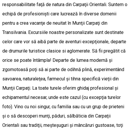
responsabilitate faţă de natura din Carpaţii Orientali. Suntem o
echipă de profesionişti care lucrează în diverse domenii
pentru a crea vacanţe de neuitat în Munţii Carpaţi din
Transilvania. Excursiile noastre personalizate sunt destinate
celor care vor să aibă parte de aventuri excepţionale, departe
de drumurile turistice clasice si aglomerate. Să fii pregătit că
orice se poate întâmpla! Departe de lumea modernă şi
zgomotoasă poţi să ai parte de odihnă plină, experimentând
savoarea, naturaleţea, farmecul şi tihna specifică vieţii din
Munţii Carpaţi. La toate turele oferim ghidaj profesional şi
echipamentul necesar, unde este cazul (cu excepţia turelor
foto). Vino cu noi singur, cu familia sau cu un grup de prieteni
şi o să descoperi munţi, păduri, sălbăticia din Carpaţii
Orientali sau tradiţii, meşteşuguri şi mâncăruri gustoase, toţi