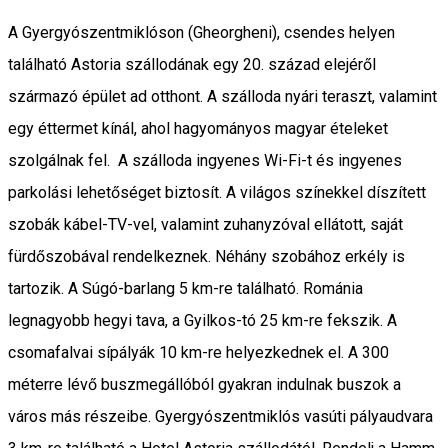
A Gyergyószentmiklóson (Gheorgheni), csendes helyen
található Astoria szállodának egy 20. század elejéről
származó épület ad otthont. A szálloda nyári teraszt, valamint
egy éttermet kínál, ahol hagyományos magyar ételeket
szolgálnak fel. A szálloda ingyenes Wi-Fi-t és ingyenes
parkolási lehetőséget biztosít. A világos színekkel díszített
szobák kábel-TV-vel, valamint zuhanyzóval ellátott, saját
fürdőszobával rendelkeznek. Néhány szobához erkély is
tartozik. A Súgó-barlang 5 km-re található. Románia
legnagyobb hegyi tava, a Gyilkos-tó 25 km-re fekszik. A
csomafalvai sípályák 10 km-re helyezkednek el. A 300
méterre lévő buszmegállóból gyakran indulnak buszok a
város más részeibe. Gyergyószentmiklós vasúti pályaudvara