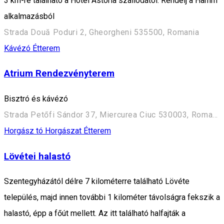
3 km-re található a Hotel Astoria szállodától. Rendelj a Hamm
alkalmazásból
Strada Două Poduri 2, Gheorgheni 535500, Romania
Kávézó
Étterem
Atrium Rendezvényterem
Bisztró és kávézó
Strada Petőfi Sándor 37, Miercurea Ciuc 530003, Romania
Horgász tó
Horgászat
Étterem
Lövétei halastó
Szentegyházától délre 7 kilométerre található Lövéte
település, majd innen további 1 kilométer távolságra fekszik a
halastó, épp a főút mellett. Az itt található halfajták a