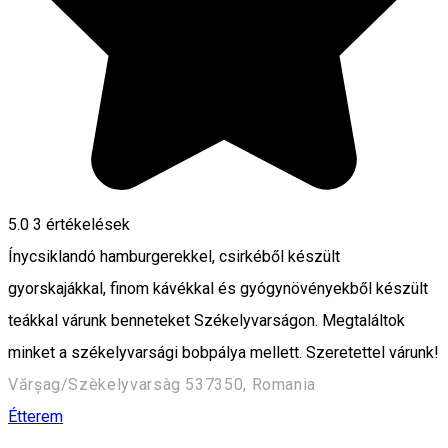
5.0
3
értékelések
Ínycsiklandó hamburgerekkel, csirkéből készült
gyorskajákkal, finom kávékkal és gyógynövényekből készült
teákkal várunk benneteket Székelyvarságon. Megtaláltok
minket a székelyvarsági bobpálya mellett. Szeretettel várunk!
Vărșag/Szèkelyvarsàg 537350, Romania
Étterem