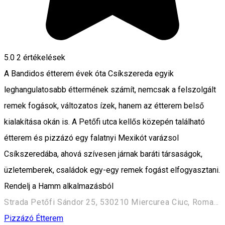
5.0
2
értékelések
A Bandidos étterem évek óta Csíkszereda egyik
leghangulatosabb éttermének számít, nemcsak a felszolgált
remek fogások, változatos ízek, hanem az étterem belső
kialakítása okán is. A Petőfi utca kellős közepén található
étterem és pizzázó egy falatnyi Mexikót varázsol
Csíkszeredába, ahová szívesen járnak baráti társaságok,
üzletemberek, családok egy-egy remek fogást elfogyasztani.
Rendelj a Hamm alkalmazásból
Strada Petőfi Sándor 25, 530210 Miercurea Ciuc, Romania
Pizzázó
Étterem