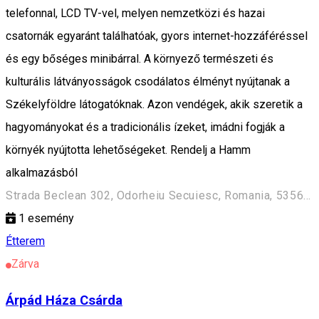
telefonnal, LCD TV-vel, melyen nemzetközi és hazai
csatornák egyaránt találhatóak, gyors internet-hozzáféréssel
és egy bőséges minibárral. A környező természeti és
kulturális látványosságok csodálatos élményt nyújtanak a
Székelyföldre látogatóknak. Azon vendégek, akik szeretik a
hagyományokat és a tradicionális ízeket, imádni fogják a
környék nyújtotta lehetőségeket. Rendelj a Hamm
alkalmazásból
Strada Beclean 302, Odorheiu Secuiesc, Romania, 535600
1
esemény
Étterem
Zárva
Árpád Háza Csárda