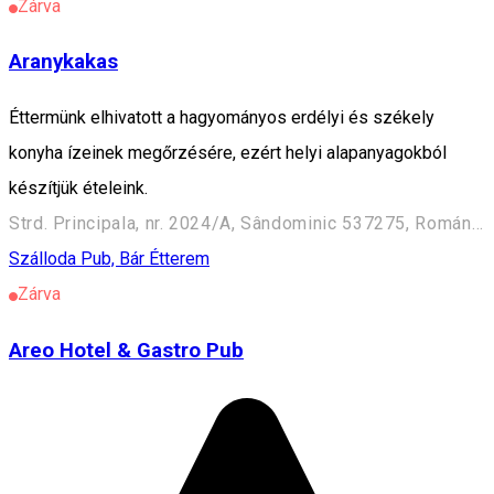
Zárva
Aranykakas
Éttermünk elhivatott a hagyományos erdélyi és székely
konyha ízeinek megőrzésére, ezért helyi alapanyagokból
készítjük ételeink.
Strd. Principala, nr. 2024/A, Sândominic 537275, Románia
Szálloda
Pub, Bár
Étterem
Zárva
Areo Hotel & Gastro Pub