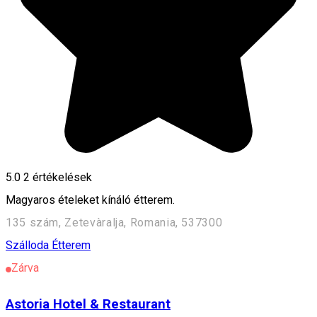
5.0
2
értékelések
Magyaros ételeket kínáló étterem.
135 szám, Zetevàralja, Romania, 537300
Szálloda
Étterem
Zárva
Astoria Hotel & Restaurant