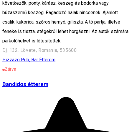
következők: ponty, kárász, keszeg és bodorka vagy
búzaszemű keszeg. Ragadozó halak nincsenek. Ajánlott
csalik: kukorica, szőrös hernyó, giliszta. A tó partja, illetve
feneke is tiszta, stégekről lehet horgászni. Az autók számára
parkolóhelyet is létesítettek.
Dj. 132, Lövete, Romania, 535600
Pizzázó
Pub, Bár
Étterem
Zárva
Bandidos étterem