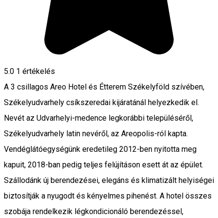
5.0
1 értékelés
A 3 csillagos Areo Hotel és Étterem Székelyföld szívében,
Székelyudvarhely csíkszeredai kijáratánál helyezkedik el.
Nevét az Udvarhelyi-medence legkorábbi településéről,
Székelyudvarhely latin nevéről, az Areopolis-ról kapta.
Vendéglátóegységünk eredetileg 2012-ben nyitotta meg
kapuit, 2018-ban pedig teljes felújításon esett át az épület.
Szállodánk új berendezései, elegáns és klimatizált helyiségei
biztosítják a nyugodt és kényelmes pihenést. A hotel összes
szobája rendelkezik légkondicionáló berendezéssel,