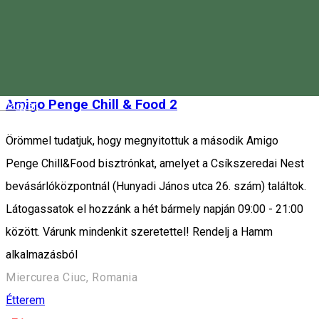
Piața Majláth Gusztáv Károly 4, Miercurea Ciuc 530003, Romania
Gyorsétterem
Étterem
Zárva
Amigo Penge Chill & Food 2
Magyar
Örömmel tudatjuk, hogy megnyitottuk a második Amigo
Penge Chill&Food bisztrónkat, amelyet a Csíkszeredai Nest
bevásárlóközpontnál (Hunyadi János utca 26. szám) találtok.
Látogassatok el hozzánk a hét bármely napján 09:00 - 21:00
között. Várunk mindenkit szeretettel! Rendelj a Hamm
alkalmazásból
Miercurea Ciuc, Romania
Étterem