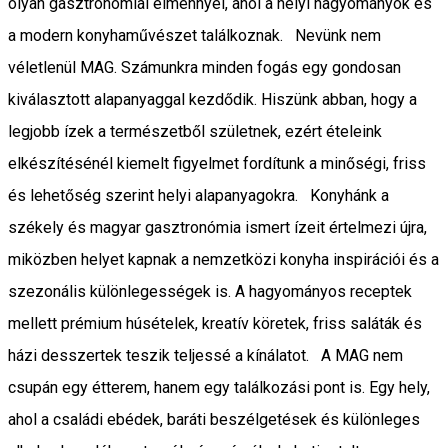
olyan gasztronómiai élménnyel, ahol a helyi hagyományok és
a modern konyhaművészet találkoznak. Nevünk nem
véletlenül MAG. Számunkra minden fogás egy gondosan
kiválasztott alapanyaggal kezdődik. Hiszünk abban, hogy a
legjobb ízek a természetből születnek, ezért ételeink
elkészítésénél kiemelt figyelmet fordítunk a minőségi, friss
és lehetőség szerint helyi alapanyagokra. Konyhánk a
székely és magyar gasztronómia ismert ízeit értelmezi újra,
miközben helyet kapnak a nemzetközi konyha inspirációi és a
szezonális különlegességek is. A hagyományos receptek
mellett prémium húsételek, kreatív köretek, friss saláták és
házi desszertek teszik teljessé a kínálatot. A MAG nem
csupán egy étterem, hanem egy találkozási pont is. Egy hely,
ahol a családi ebédek, baráti beszélgetések és különleges