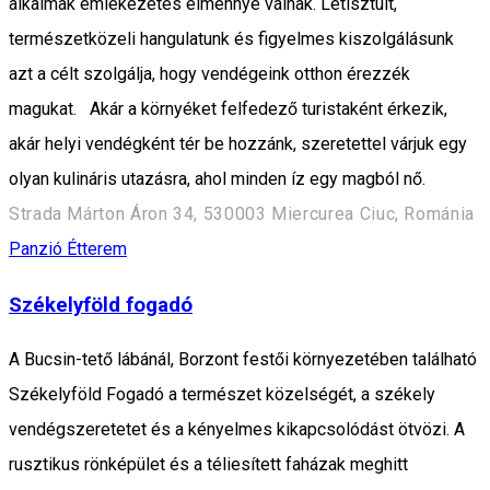
alkalmak emlékezetes élménnyé válnak. Letisztult,
természetközeli hangulatunk és figyelmes kiszolgálásunk
azt a célt szolgálja, hogy vendégeink otthon érezzék
magukat. Akár a környéket felfedező turistaként érkezik,
akár helyi vendégként tér be hozzánk, szeretettel várjuk egy
olyan kulináris utazásra, ahol minden íz egy magból nő.
Strada Márton Áron 34, 530003 Miercurea Ciuc, Románia
Panzió
Étterem
Székelyföld fogadó
A Bucsin-tető lábánál, Borzont festői környezetében található
Székelyföld Fogadó a természet közelségét, a székely
vendégszeretetet és a kényelmes kikapcsolódást ötvözi. A
rusztikus rönképület és a téliesített faházak meghitt