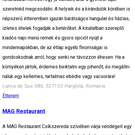
szeretnéd megcsodálni. A helyiek és a kirándulók körében is
népszerű étteremben igazán barátságos hangulat és házias,
ízletes ételek fogadják a betérőket. A kínálatban szereplő
kiadós napi menü remek és gyors opciót nyújt a
mindennapokban, de az étlap egyéb finomságai is
gondoskodnak arról, hogy senki ne távozzon éhesen. Ha a
környéken jártok, érdemes beiktatni egy pihenőt, és megállni
náluk egy kellemes, tartalmas ebédre vagy vacsorára!
Lunca de Sus 586, 537155 Harghita, Romania
Étterem
MAG Restaurant
A MAG Restaurant Csíkszereda szívében várja vendégeit egy