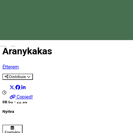
Magyar
Aranykakas
Étterem
Distribuie
Copied!
08:00 - 22:00
Nyitva
Esemény