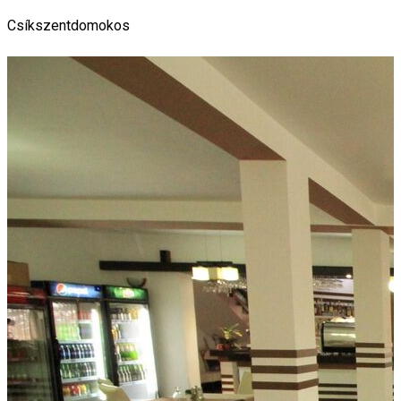
Csíkszentdomokos