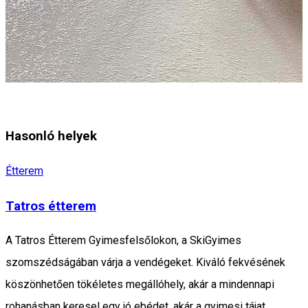
Hasonló helyek
Étterem
Tatros étterem
A Tatros Étterem Gyimesfelsőlokon, a SkiGyimes
szomszédságában várja a vendégeket. Kiváló fekvésének
köszönhetően tökéletes megállóhely, akár a mindennapi
rohanásban keresel egy jó ebédet, akár a gyimesi tájat