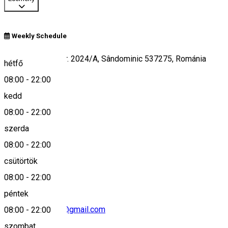
Weekly Schedule
Strd. Principala, nr. 2024/A, Sândominic 537275, Románia
hétfő
08:00
-
22:00
kedd
Keresd térképen
08:00
-
22:00
szerda
08:00
-
22:00
+40 746 703 382
csütörtök
08:00
-
22:00
péntek
aranykakas2017@gmail.com
08:00
-
22:00
szombat