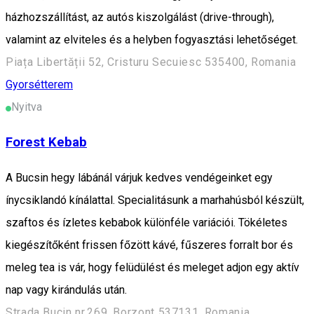
házhozszállítást, az autós kiszolgálást (drive-through),
valamint az elviteles és a helyben fogyasztási lehetőséget.
Piața Libertății 52, Cristuru Secuiesc 535400, Romania
Gyorsétterem
Nyitva
Forest Kebab
A Bucsin hegy lábánál várjuk kedves vendégeinket egy
ínycsiklandó kínálattal. Specialitásunk a marhahúsból készült,
szaftos és ízletes kebabok különféle variációi. Tökéletes
kiegészítőként frissen főzött kávé, fűszeres forralt bor és
meleg tea is vár, hogy felüdülést és meleget adjon egy aktív
nap vagy kirándulás után.
Strada Bucin nr.269, Borzont 537131, Romania