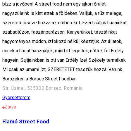
bízz a jövőben! A street food nem egy újkori őrület,
nagyszüleink is kint ettek a földeken. Valljuk, a tűz melege,
szeretete össze hozza az embereket. Ezért sütjük húsainkat
szabadtűzön, faszénparázson. Kenyerünket, tésztáinkat
hagyományos módon, ízfokozó nélkül készítjük. Az állatok,
minek a húsát használjuk, mind itt legeltek, nőttek fel Erdély
hegyein. Sajtjainkban is ott van Erdély íze! Székely termékek.
Mi csak az umami ízt, SZERETETET tesszük hozzá. Várunk
Borszéken a Borsec Street Foodban.
Str. Uzinei, 535300 Borsec, Románia
Gyorsétterem
Zárva
Flamó Street Food