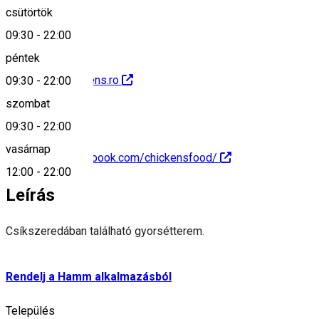
0040751158158
csütörtök
09:30
-
22:00
péntek
http://www.chickens.ro
09:30
-
22:00
szombat
09:30
-
22:00
vasárnap
https://www.facebook.com/chickensfood/
12:00
-
22:00
Leírás
Csíkszeredában található gyorsétterem.
Rendelj a Hamm alkalmazásból
Település