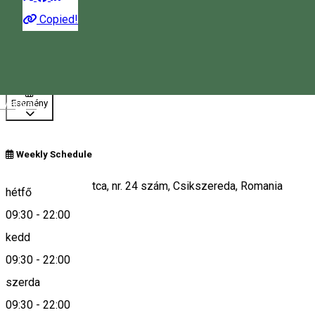
Copied!
12:00 - 22:00
Nyitva
Magyar
Esemény
Weekly Schedule
Str. Márton Áron utca, nr. 24 szám, Csikszereda, Romania
hétfő
09:30
-
22:00
kedd
Keresd térképen
09:30
-
22:00
szerda
09:30
-
22:00