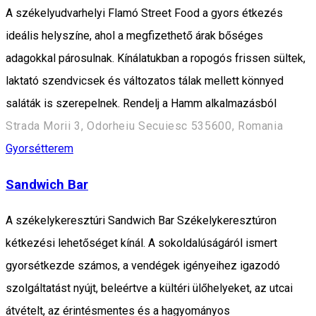
A székelyudvarhelyi Flamó Street Food a gyors étkezés
ideális helyszíne, ahol a megfizethető árak bőséges
adagokkal párosulnak. Kínálatukban a ropogós frissen sültek,
laktató szendvicsek és változatos tálak mellett könnyed
saláták is szerepelnek. Rendelj a Hamm alkalmazásból
Strada Morii 3, Odorheiu Secuiesc 535600, Romania
Gyorsétterem
Sandwich Bar
A székelykeresztúri Sandwich Bar Székelykeresztúron
kétkezési lehetőséget kínál. A sokoldalúságáról ismert
gyorsétkezde számos, a vendégek igényeihez igazodó
szolgáltatást nyújt, beleértve a kültéri ülőhelyeket, az utcai
átvételt, az érintésmentes és a hagyományos