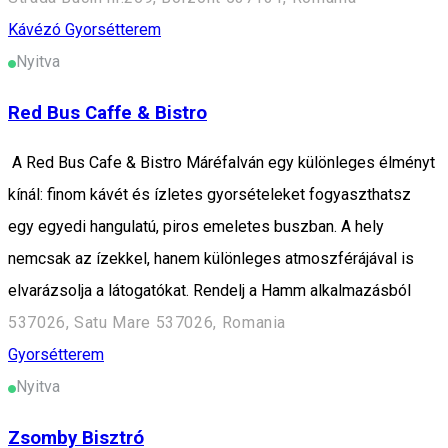
Kávézó
Gyorsétterem
Nyitva
Red Bus Caffe & Bistro
A Red Bus Cafe & Bistro Máréfalván egy különleges élményt
kínál: finom kávét és ízletes gyorsételeket fogyaszthatsz
egy egyedi hangulatú, piros emeletes buszban. A hely
nemcsak az ízekkel, hanem különleges atmoszférájával is
elvarázsolja a látogatókat. Rendelj a Hamm alkalmazásból
537026, Satu Mare 537026, Romania
Gyorsétterem
Nyitva
Zsomby Bisztró