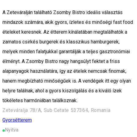
A Zeteváralján található Zsomby Bistro ideális választás
mindazok számára, akik gyors, ízletes és minőségi fast food
ételeket keresnek. Az étterem kínálatában megtalálhatók a
zamatos csirkés burgerek és klasszikus hamburgerek,
melyek minden falatjukkal garantálják a teljes gasztronómiai
élményt. A Zsomby Bistro nagy hangsúlyt fektet a friss
alapanyagok használatára, így az ételek nemcsak finomak,
hanem megbízható minőségűek is. A vendégek itt egy olyan
helyre találnak, ahol a gyors kiszolgálás és a kiváló ízek
tökéletes harmóniában találkoznak.
Zeteváralja 78/A, Sub Cetate 537364, Romania
Gyorsétterem
Nyitva