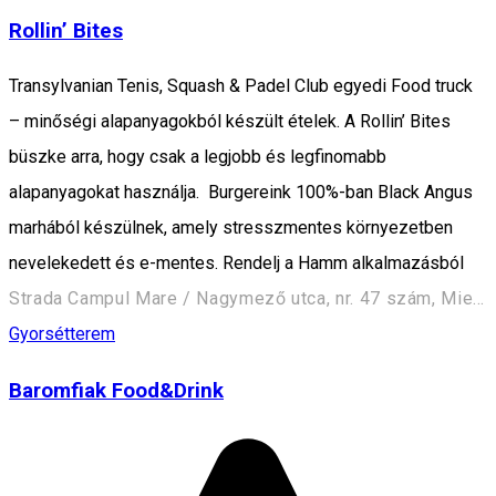
Rollin’ Bites
Transylvanian Tenis, Squash & Padel Club egyedi Food truck
– minőségi alapanyagokból készült ételek. A Rollin’ Bites
büszke arra, hogy csak a legjobb és legfinomabb
alapanyagokat használja. Burgereink 100%-ban Black Angus
marhából készülnek, amely stresszmentes környezetben
nevelekedett és e-mentes. Rendelj a Hamm alkalmazásból
Strada Campul Mare / Nagymező utca, nr. 47 szám, Miercurea Ciuc / Csíkszereda 530240, Romania
Gyorsétterem
Baromfiak Food&Drink