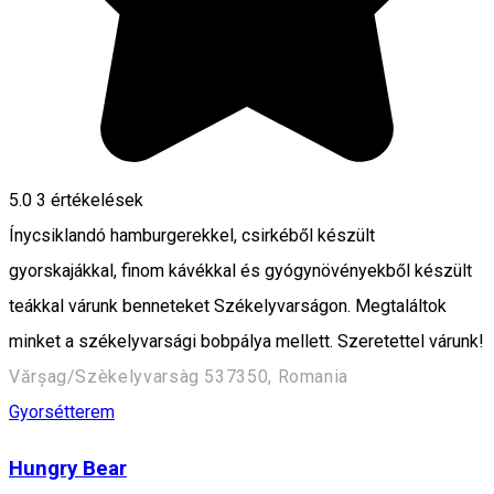
5.0
3
értékelések
Ínycsiklandó hamburgerekkel, csirkéből készült
gyorskajákkal, finom kávékkal és gyógynövényekből készült
teákkal várunk benneteket Székelyvarságon. Megtaláltok
minket a székelyvarsági bobpálya mellett. Szeretettel várunk!
Vărșag/Szèkelyvarsàg 537350, Romania
Gyorsétterem
Hungry Bear