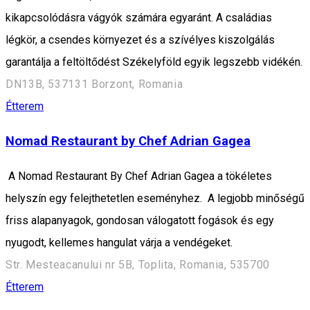
kikapcsolódásra vágyók számára egyaránt. A családias
légkör, a csendes környezet és a szívélyes kiszolgálás
garantálja a feltöltődést Székelyföld egyik legszebb vidékén.
DN13B, 537131 Borzont, Romania
Étterem
Nomad Restaurant by Chef Adrian Gagea
A Nomad Restaurant By Chef Adrian Gagea a tökéletes
helyszín egy felejthetetlen eseményhez. A legjobb minőségű
friss alapanyagok, gondosan válogatott fogások és egy
nyugodt, kellemes hangulat várja a vendégeket.
Str. Mesteacanului nr 5B, Toplita, Romania, 535700
Étterem