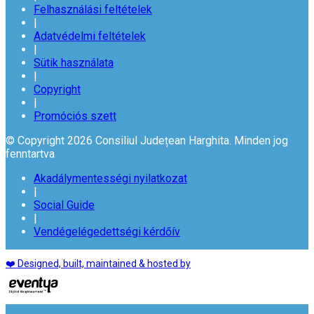
Felhasználási feltételek
|
Adatvédelmi feltételek
|
Sütik használata
|
Copyright
|
Promóciós szett
© Copyright 2026 Consiliul Județean Harghita. Minden jog
fenntartva
Akadálymentességi nyilatkozat
|
Social Guide
|
Vendégelégedettségi kérdőív
❤️ Designed, built, maintained & hosted by