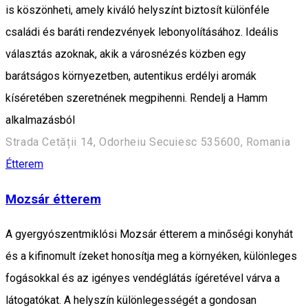
is köszönheti, amely kiváló helyszínt biztosít különféle
családi és baráti rendezvények lebonyolításához. Ideális
választás azoknak, akik a városnézés közben egy
barátságos környezetben, autentikus erdélyi aromák
kíséretében szeretnének megpihenni. Rendelj a Hamm
alkalmazásból
Strada Cetății 14, Odorheiu Secuiesc 535600, Romania
Étterem
Mozsár étterem
A gyergyószentmiklósi Mozsár étterem a minőségi konyhát
és a kifinomult ízeket honosítja meg a környéken, különleges
fogásokkal és az igényes vendéglátás ígéretével várva a
látogatókat. A helyszín különlegességét a gondosan