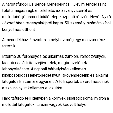
A hargitafürdői Uz Bence Menedékház 1.345 m tengerszint
feletti magasságban található, az ásványvizeiről és
mofettáiról jól ismert üdülőtelep központi részén. Nevét Nyírő
József híres regényalakjáról kapta. 50 személy számára kínál
kényelmes otthont.
A menedékház 2 szintes, amelyhez még egy manzárdrész
tartozik.
Étterme 30 férőhelyes és alkalmas zártkörű rendezvények,
kisebb családi összejövetelek, megbeszélések
lebonyolítására. A nappali bárhelyiség kellemes
kikapcsolódási lehetőséget nyújt lakóvendégeink és alkalmi
látogatóink számára egyaránt. A téli sportok szerelmeseinek
a szauna nyújt kellemes ellazulást.
Hargitafürdő téli idényben a környék síparadicsoma, nyáron a
mofettát látogatók, túrázni vágyók kedvelt helye.