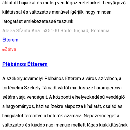
átitatott bájunkat és meleg vendégszeretetünket. Lenyűgöző
kilátással és változatos menüvel ígérjük, hogy minden
látogatást emlékezetessé teszünk.
Aleea Sfânta Ana, 535100 Băile Tușnad, Romania
Étterem
Zárva
Plébános Étterem
A székelyudvarhelyi Plébános Étterem a város szívében, a
történelmi Székely Támadt vártól mindössze hárompercnyi
sétára várja vendégeit. A központi elhelyezkedésű vendéglő
a hagyományos, házias ízekre alapozza kínálatát, családias
hangulatot teremtve a betérők számára. Népszerűségét a
változatos és kiadós napi menüje mellett tágas kialakításának