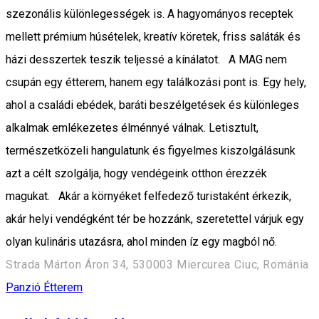
szezonális különlegességek is. A hagyományos receptek
mellett prémium húsételek, kreatív köretek, friss saláták és
házi desszertek teszik teljessé a kínálatot. A MAG nem
csupán egy étterem, hanem egy találkozási pont is. Egy hely,
ahol a családi ebédek, baráti beszélgetések és különleges
alkalmak emlékezetes élménnyé válnak. Letisztult,
természetközeli hangulatunk és figyelmes kiszolgálásunk
azt a célt szolgálja, hogy vendégeink otthon érezzék
magukat. Akár a környéket felfedező turistaként érkezik,
akár helyi vendégként tér be hozzánk, szeretettel várjuk egy
olyan kulináris utazásra, ahol minden íz egy magból nő.
Strada Márton Áron 34, 530003 Miercurea Ciuc, Románia
Panzió
Étterem