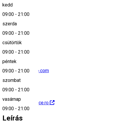
kedd
Keresd térképen
09:00
-
21:00
szerda
09:00
-
21:00
+40745629337
csütörtök
09:00
-
21:00
péntek
uz_bence@yahoo.com
09:00
-
21:00
szombat
09:00
-
21:00
vasárnap
http://www.uzbence.ro
09:00
-
21:00
Leírás