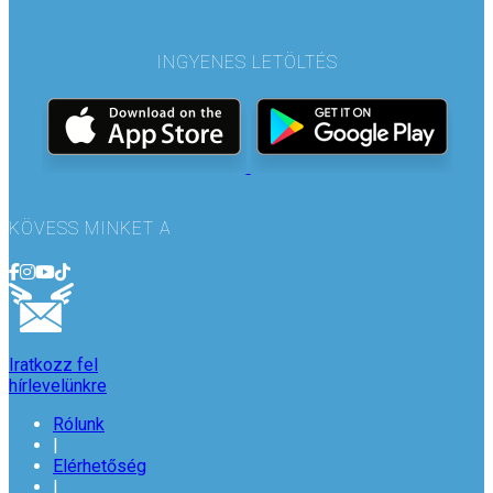
INGYENES LETÖLTÉS
KÖVESS MINKET A
Iratkozz fel
hírlevelünkre
Rólunk
|
Elérhetőség
|