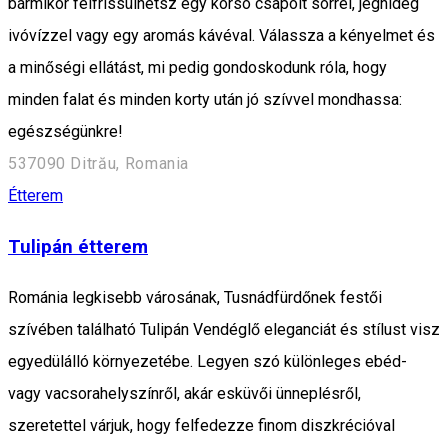
bármikor felfrissülhetsz egy korsó csapolt sörrel, jéghideg
ivóvízzel vagy egy aromás kávéval. Válassza a kényelmet és
a minőségi ellátást, mi pedig gondoskodunk róla, hogy
minden falat és minden korty után jó szívvel mondhassa:
egészségünkre!
537090 Ditrău, Romania
Étterem
Tulipán étterem
Románia legkisebb városának, Tusnádfürdőnek festői
szívében található Tulipán Vendéglő eleganciát és stílust visz
egyedülálló környezetébe. Legyen szó különleges ebéd-
vagy vacsorahelyszínről, akár esküvői ünneplésről,
szeretettel várjuk, hogy felfedezze finom diszkrécióval