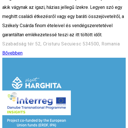
akik vágynak az igazi, házias jellegű ízekre. Legyen szó egy
meghitt családi étkezésről vagy egy baráti összejövetelről, a
Székely Csárda finom ételeivel és vendégszeretetével
garantáltan emlékezetessé teszi az itt töltött időt.
Szabadság tér 52, Cristuru Secuiesc 534500, Romania
Bővebben