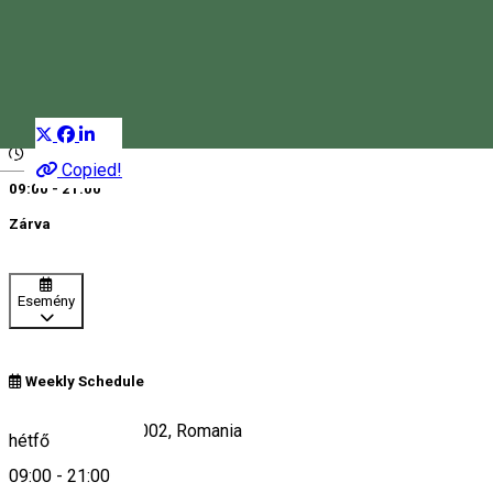
Cabana Uz Bence
Menedékház
Étterem
Distribuie
Magyar
Copied!
09:00 - 21:00
Zárva
Esemény
Weekly Schedule
Harghita-Băi 530002, Romania
hétfő
09:00
-
21:00