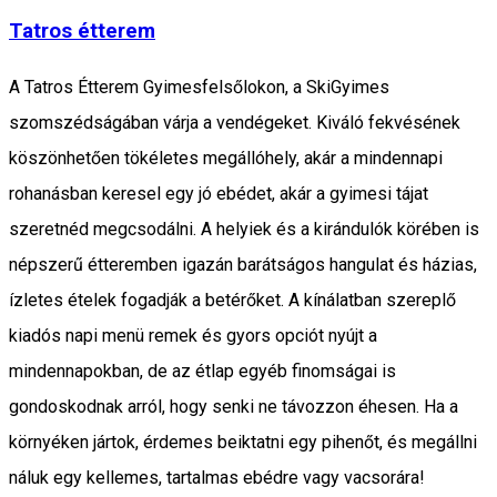
Tatros étterem
A Tatros Étterem Gyimesfelsőlokon, a SkiGyimes
szomszédságában várja a vendégeket. Kiváló fekvésének
köszönhetően tökéletes megállóhely, akár a mindennapi
rohanásban keresel egy jó ebédet, akár a gyimesi tájat
szeretnéd megcsodálni. A helyiek és a kirándulók körében is
népszerű étteremben igazán barátságos hangulat és házias,
ízletes ételek fogadják a betérőket. A kínálatban szereplő
kiadós napi menü remek és gyors opciót nyújt a
mindennapokban, de az étlap egyéb finomságai is
gondoskodnak arról, hogy senki ne távozzon éhesen. Ha a
környéken jártok, érdemes beiktatni egy pihenőt, és megállni
náluk egy kellemes, tartalmas ebédre vagy vacsorára!