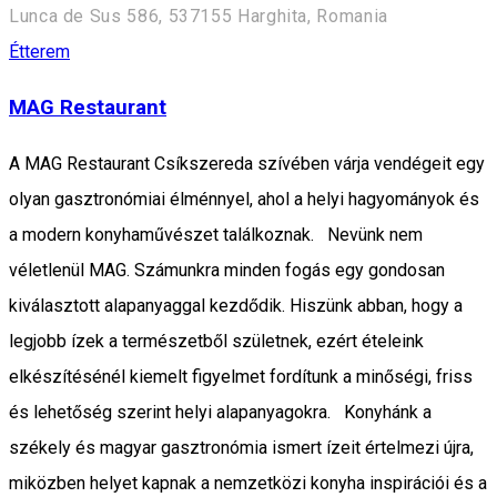
Lunca de Sus 586, 537155 Harghita, Romania
Étterem
MAG Restaurant
A MAG Restaurant Csíkszereda szívében várja vendégeit egy
olyan gasztronómiai élménnyel, ahol a helyi hagyományok és
a modern konyhaművészet találkoznak. Nevünk nem
véletlenül MAG. Számunkra minden fogás egy gondosan
kiválasztott alapanyaggal kezdődik. Hiszünk abban, hogy a
legjobb ízek a természetből születnek, ezért ételeink
elkészítésénél kiemelt figyelmet fordítunk a minőségi, friss
és lehetőség szerint helyi alapanyagokra. Konyhánk a
székely és magyar gasztronómia ismert ízeit értelmezi újra,
miközben helyet kapnak a nemzetközi konyha inspirációi és a