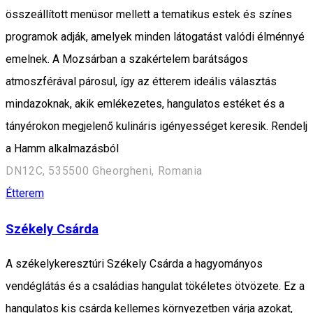
összeállított menüsor mellett a tematikus estek és színes
programok adják, amelyek minden látogatást valódi élménnyé
emelnek. A Mozsárban a szakértelem barátságos
atmoszférával párosul, így az étterem ideális választás
mindazoknak, akik emlékezetes, hangulatos estéket és a
tányérokon megjelenő kulináris igényességet keresik. Rendelj
a Hamm alkalmazásból
DN12C, 535500 Gheorgheni, Romania
Étterem
Székely Csárda
A székelykeresztúri Székely Csárda a hagyományos
vendéglátás és a családias hangulat tökéletes ötvözete. Ez a
hangulatos kis csárda kellemes környezetben várja azokat,