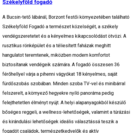
Székelyföld fogadó
A Bucsin-tető lábánál, Borzont festői környezetében található
Székelyföld Fogadó a természet közelségét, a székely
vendégszeretetet és a kényelmes kikapcsolódást ötvözi. A
rusztikus rönképület és a téliesített faházak meghitt
hangulatot teremtenek, miközben modern komfortot
biztosítanak vendégeik számára. A fogadó összesen 36
férőhellyel várja a pihenni vágyókat 18 kényelmes, saját
fürdőszobás szobában. Minden szoba TV-vel és minibárral
felszerelt, a környező hegyekre nyíló panoráma pedig
felejthetetlen élményt nyújt. A helyi alapanyagokból készülő
bőséges reggeli, a wellness-lehetőségek, valamint a túrázási
és kirándulási lehetőségek ideális választássá teszik a
fogadót családok, természetkedvelők és aktív