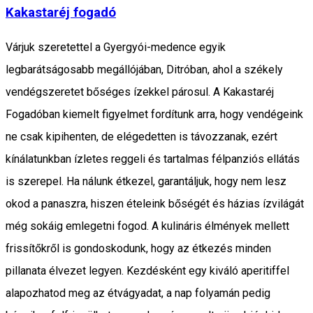
Kakastaréj fogadó
Várjuk szeretettel a Gyergyói-medence egyik
legbarátságosabb megállójában, Ditróban, ahol a székely
vendégszeretet bőséges ízekkel párosul. A Kakastaréj
Fogadóban kiemelt figyelmet fordítunk arra, hogy vendégeink
ne csak kipihenten, de elégedetten is távozzanak, ezért
kínálatunkban ízletes reggeli és tartalmas félpanziós ellátás
is szerepel. Ha nálunk étkezel, garantáljuk, hogy nem lesz
okod a panaszra, hiszen ételeink bőségét és házias ízvilágát
még sokáig emlegetni fogod. A kulináris élmények mellett
frissítőkről is gondoskodunk, hogy az étkezés minden
pillanata élvezet legyen. Kezdésként egy kiváló aperitiffel
alapozhatod meg az étvágyadat, a nap folyamán pedig