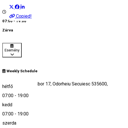
Copied!
07:00 - 19:00
Zárva
Esemény
Weekly Schedule
Strada Bethlen Gábor 17, Odorheiu Secuiesc 535600,
hétfő
Romania
07:00
-
19:00
kedd
07:00
-
19:00
Keresd térképen
szerda