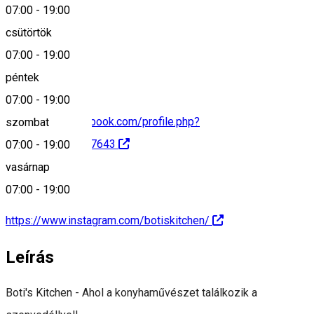
07:00
-
19:00
csütörtök
+40 747 966 754
07:00
-
19:00
péntek
07:00
-
19:00
https://www.facebook.com/profile.php?
szombat
id=100054510337643
07:00
-
19:00
vasárnap
07:00
-
19:00
https://www.instagram.com/botiskitchen/
Leírás
Boti's Kitchen - Ahol a konyhaművészet találkozik a