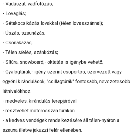
- Vadászat, vadfotózás;
- Lovaglás;
- Sétakocsikázás lovakkal (télen lovasszánnal);
- Úszás, szaunázás;
- Csonakázás;
- Télen síelés, szánkózás;
- Sítúra, snowboard,- oktatás is igénybe vehető;
- Gyalogtúrák,- igény szerint csoportos, szervezett vagy
egyéni kirándulások, "csillagtúrák" fontosabb, nevezetesebb
látnivalókhoz.
- medveles, kirándulás terepjáróval
- résztvehet motorosszán túrákon,
- a kedves vendégek rendelkezésére áll télen-nyáron a
szauna illetve jakuzzi felár ellenében.