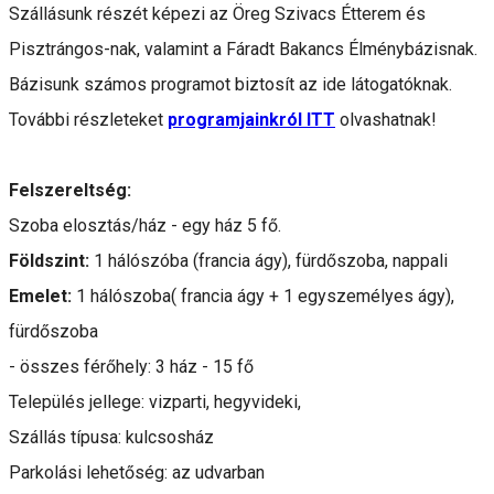
Szállásunk részét képezi az Öreg Szivacs Étterem és
Pisztrángos-nak, valamint a Fáradt Bakancs Élménybázisnak.
Bázisunk számos programot biztosít az ide látogatóknak.
További részleteket
programjainkról ITT
olvashatnak!
Felszereltség:
Szoba elosztás/ház - egy ház 5 fő.
Földszint:
1 hálószóba (francia ágy), fürdőszoba, nappali
Emelet:
1 hálószoba( francia ágy + 1 egyszemélyes ágy),
fürdőszoba
- összes férőhely: 3 ház - 15 fő
Település jellege: vizparti, hegyvideki,
Szállás típusa: kulcsosház
Parkolási lehetőség: az udvarban