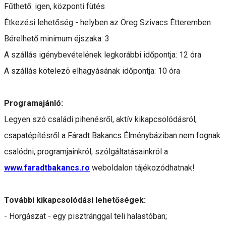
Fűthető: igen, központi fütés
Étkezési lehetőség - helyben az Öreg Szivacs Étteremben
Bérelhető minimum éjszaka: 3
A szállás igénybevételének legkorábbi időpontja: 12 óra
A szállás kötelezõ elhagyásának időpontja: 10 óra
Programajánló:
Legyen szó családi pihenésről, aktív kikapcsolódásról,
csapatépítésről a Fáradt Bakancs Élménybáziban nem fognak
csalódni, programjainkról, szólgáltatásainkról a
www.faradtbakancs.ro
weboldalon tájékozódhatnak!
További kikapcsolódási lehetőségek:
- Horgászat - egy pisztránggal teli halastóban;