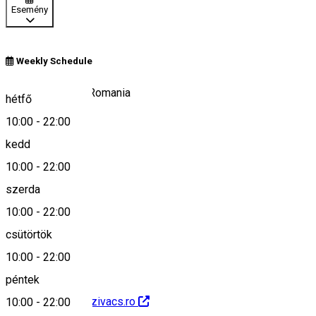
Esemény
Weekly Schedule
81/A, Ivòpataka, Romania
hétfő
10:00
-
22:00
kedd
Keresd térképen
10:00
-
22:00
szerda
10:00
-
22:00
0040742108472
csütörtök
10:00
-
22:00
péntek
http://www.oregszivacs.ro
10:00
-
22:00