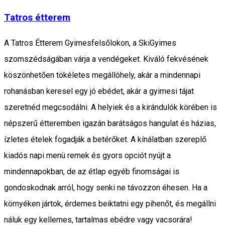
Tatros étterem
A Tatros Étterem Gyimesfelsőlokon, a SkiGyimes
szomszédságában várja a vendégeket. Kiváló fekvésének
köszönhetően tökéletes megállóhely, akár a mindennapi
rohanásban keresel egy jó ebédet, akár a gyimesi tájat
szeretnéd megcsodálni. A helyiek és a kirándulók körében is
népszerű étteremben igazán barátságos hangulat és házias,
ízletes ételek fogadják a betérőket. A kínálatban szereplő
kiadós napi menü remek és gyors opciót nyújt a
mindennapokban, de az étlap egyéb finomságai is
gondoskodnak arról, hogy senki ne távozzon éhesen. Ha a
környéken jártok, érdemes beiktatni egy pihenőt, és megállni
náluk egy kellemes, tartalmas ebédre vagy vacsorára!