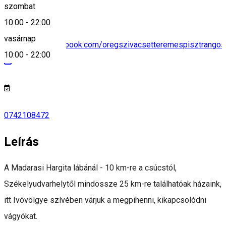
szombat
10:00
-
22:00
vasárnap
https://www.facebook.com/oregszivacsetteremespisztrangos
10:00
-
22:00
0742108472
Leírás
A Madarasi Hargita lábánál - 10 km-re a csúcstól,
Székelyudvarhelytől mindössze 25 km-re találhatóak házaink,
itt Ivóvölgye szívében várjuk a megpihenni, kikapcsolódni
vágyókat.