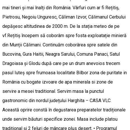
mai tineri și mai înalți din România. Vârfuri cum ar fi Rețitiș,
Pietrosu, Negoiu Unguresc, Căliman Izvor, Călimanul Cerbului
depășesc altitudinea de 2000 m. De la stația meteo de pe
vf.Rețitiș începem să coborâm spre fosta exploatație minieră
din Munții Călimani. Continuăm coborârea spre satele din
Bucovina, Gura Haitii, Neagra Sarului, Comuna Panaci, Satul
Dragoiasa și Glodu după care pe un drum anevoios trecem
pasul Iuteș spre frumoasa localitate Bilbor zona de puritate in
România cu bogate izvoare de apa minerala si zone de
servire a mesei traditional. Servim masa la punctul
gastronomic din nordul județului Harghita – CASA VLC.
Această oprire constă în degustarea preparatelor tradiționale
unde servim băuturi specifice zonei. Masa include platou
tradițional și 2 feluri de mâncare plus desert. • Programul