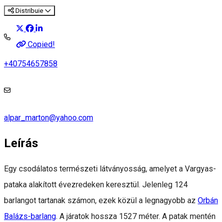
Distribuie
Copied!
+40754657858
alpar_marton@yahoo.com
Leírás
Egy csodálatos természeti látványosság, amelyet a Vargyas-
pataka alakított évezredeken keresztül. Jelenleg 124
barlangot tartanak számon, ezek közül a legnagyobb az
Orbán
Balázs-barlang
. A járatok hossza 1527 méter. A patak mentén