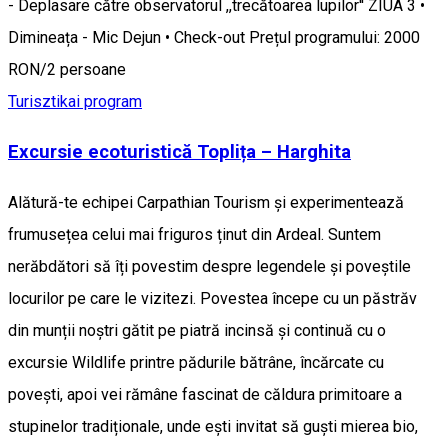
- Deplasare către observatorul ,,trecătoarea lupilor'' ZIUA 3 •
Dimineața - Mic Dejun • Check-out Prețul programului: 2000
RON/2 persoane
Turisztikai program
Excursie ecoturistică Toplița – Harghita
Alătură-te echipei Carpathian Tourism și experimentează
frumusețea celui mai friguros ținut din Ardeal. Suntem
nerăbdători să îți povestim despre legendele și poveștile
locurilor pe care le vizitezi. Povestea începe cu un păstrăv
din munții noștri gătit pe piatră incinsă și continuă cu o
excursie Wildlife printre pădurile bătrâne, încărcate cu
povești, apoi vei rămâne fascinat de căldura primitoare a
stupinelor tradiționale, unde ești invitat să guști mierea bio,