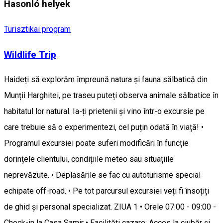
Hasonló helyek
Turisztikai program
Wildlife Trip
Haideți să explorăm împreună natura și fauna sălbatică din
Munții Harghitei, pe traseu puteți observa animale sălbatice în
habitatul lor natural. Ia-ți prietenii și vino într-o excursie pe
care trebuie să o experimentezi, cel puțin odată în viață! •
Programul excursiei poate suferi modificări în funcție
dorințele clientului, condițiile meteo sau situațiile
neprevăzute. • Deplasările se fac cu autoturisme special
echipate off-road. • Pe tot parcursul excursiei veți fi însoțiți
de ghid și personal specializat. ZIUA 1 • Orele 07:00 - 09:00 -
Check-in la Casa Samir • Facilități cazare: Acces la ciubăr și