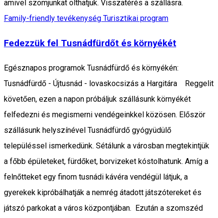
amivel szomjunkat olthatjuk. Visszatérés a szállásra.
Family-friendly tevékenység
Turisztikai program
Fedezzük fel Tusnádfürdőt és környékét
Egésznapos programok Tusnádfürdő és környékén:
Tusnádfürdő - Újtusnád - lovaskocsizás a Hargitára Reggelit
követően, ezen a napon próbáljuk szállásunk környékét
felfedezni és megismerni vendégeinkkel közösen. Először
szállásunk helyszínével Tusnádfürdő gyógyüdülő
településsel ismerkedünk. Sétálunk a városban megtekintjük
a főbb épületeket, fürdőket, borvizeket kóstolhatunk. Amíg a
felnőtteket egy finom tusnádi kávéra vendégül látjuk, a
gyerekek kipróbálhatják a nemrég átadott játszótereket és
játszó parkokat a város központjában. Ezután a szomszéd