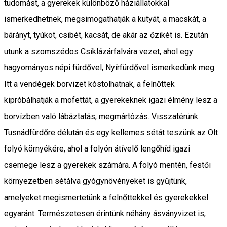
tudomást, a gyerekek különböző háziállatokkal
ismerkedhetnek, megsimogathatják a kutyát, a macskát, a
bárányt, tyúkot, csibét, kacsát, de akár az őzikét is. Ezután
utunk a szomszédos Csíklázárfalvára vezet, ahol egy
hagyományos népi fürdővel, Nyírfürdővel ismerkedünk meg.
Itt a vendégek borvizet kóstolhatnak, a felnőttek
kipróbálhatják a mofettát, a gyerekeknek igazi élmény lesz a
borvízben való lábáztatás, megmártózás. Visszatérünk
Tusnádfürdőre délután és egy kellemes sétát teszünk az Olt
folyó környékére, ahol a folyón átívelő lengőhíd igazi
csemege lesz a gyerekek számára. A folyó mentén, festői
környezetben sétálva gyógynövényeket is gyűjtünk,
amelyeket megismertetünk a felnőttekkel és gyerekekkel
egyaránt. Természetesen érintünk néhány ásványvizet is,