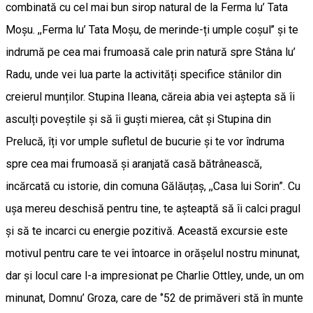
combinată cu cel mai bun sirop natural de la Ferma lu’ Tata
Moșu. ,,Ferma lu’ Tata Moșu, de merinde-ți umple coșul’’ și te
indrumă pe cea mai frumoasă cale prin natură spre Stâna lu’
Radu, unde vei lua parte la activități specifice stânilor din
creierul munților. Stupina Ileana, căreia abia vei aștepta să îi
asculți poveștile și să îi guști mierea, cât și Stupina din
Prelucă, îți vor umple sufletul de bucurie și te vor îndruma
spre cea mai frumoasă și aranjată casă bătrânească,
incărcată cu istorie, din comuna Gălăuțaș, ,,Casa lui Sorin”. Cu
ușa mereu deschisă pentru tine, te așteaptă să îi calci pragul
și să te incarci cu energie pozitivă. Această excursie este
motivul pentru care te vei întoarce in orășelul nostru minunat,
dar și locul care l-a impresionat pe Charlie Ottley, unde, un om
minunat, Domnu’ Groza, care de ‘’52 de primăveri stă în munte