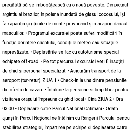
pregătită să se imbogățească cu o nouă poveste. Din picurul
argintiu al brazilor, în poiana inundată de glasul cocoșului, își
fac apariția și găinile de munte provocând și mai aprig dansul
masculilor. • Programul excursiei poate suferi modificări în
funcție dorințele clientului, condițiile meteo sau situațiile
neprevăzute. • Deplasările se fac cu autoturisme special
echipate off-road. • Pe tot parcursul excursiei veți fi însoțiți
de ghid și personal specializat. • Asigurăm transport de la
aeroport (tur-retur). ZIUA 1 • Check-in la una dintre pensiunile
din oferta de cazare • Întalnire la pensiune și timp liber pentru
vizitarea orașului împreuna cu ghid local • Cina ZIUA 2 • Ora
03:00 - Deplasare către Parcul Național Călimani • Odată
ajunși în Parcul Național ne întâlnim cu Rangerii Parcului pentru
stabilirea strategiei, împarțirea pe echipe și deplasarea către