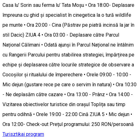
Casa lu’ Sorin sau ferma lu’ Tata Moșu • Ora 18:00- Deplasare
împreuna cu ghid și specialist în cinegetica la o tură wildlife
pe munte • Ora 20:00 - Cina (Păstrav pe piatră incinsă la jar în
stil Dacic) ZIUA 4 • Ora 03:00 - Deplasare către Parcul
Național Călimani • Odată ajunși în Parcul Național ne întâlnim
cu Rangerii Parcului pentru stabilirea strategiei, împărțirea pe
echipe și deplasarea către locurile strategice de observare a
Cocoșilor și ritualului de împerechere • Orele 09:00 - 10:00 -
Mic dejun (gustare rece pe care o servim în natura) • Ora 10:30
- Ne deplasăm către cazare • Ora 13:00 - Prânz • Ora 14:00 -
Vizitarea obiectivelor turistice din orașul Toplița sau timp
pentru odihnă • Orele 19:00 - 22:00 Cină ZIUA 5 • Mic dejun •
Ora 12:00- Check-out Prețul programului: 250 RON/persoană
Turisztikai program