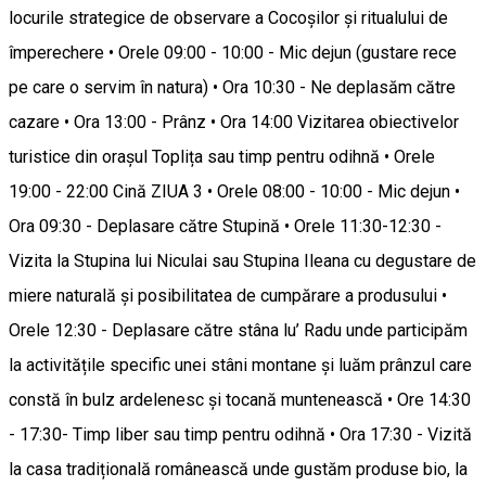
locurile strategice de observare a Cocoșilor și ritualului de
împerechere • Orele 09:00 - 10:00 - Mic dejun (gustare rece
pe care o servim în natura) • Ora 10:30 - Ne deplasăm către
cazare • Ora 13:00 - Prânz • Ora 14:00 Vizitarea obiectivelor
turistice din orașul Toplița sau timp pentru odihnă • Orele
19:00 - 22:00 Cină ZIUA 3 • Orele 08:00 - 10:00 - Mic dejun •
Ora 09:30 - Deplasare către Stupină • Orele 11:30-12:30 -
Vizita la Stupina lui Niculai sau Stupina Ileana cu degustare de
miere naturală și posibilitatea de cumpărare a produsului •
Orele 12:30 - Deplasare către stâna lu’ Radu unde participăm
la activitățile specific unei stâni montane și luăm prânzul care
constă în bulz ardelenesc și tocană muntenească • Ore 14:30
- 17:30- Timp liber sau timp pentru odihnă • Ora 17:30 - Vizită
la casa tradițională românească unde gustăm produse bio, la