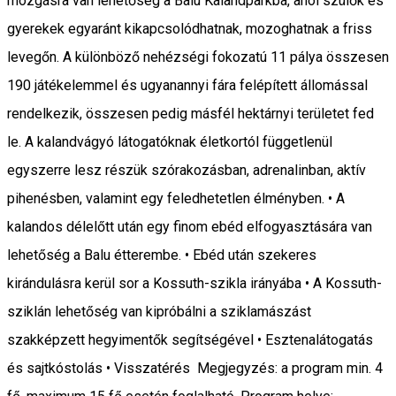
mozgásra van lehetőség a Balu Kalandparkba, ahol szülők és
gyerekek egyaránt kikapcsolódhatnak, mozoghatnak a friss
levegőn. A különböző nehézségi fokozatú 11 pálya összesen
190 játékelemmel és ugyanannyi fára felépített állomással
rendelkezik, összesen pedig másfél hektárnyi területet fed
le. A kalandvágyó látogatóknak életkortól függetlenül
egyszerre lesz részük szórakozásban, adrenalinban, aktív
pihenésben, valamint egy feledhetetlen élményben. • A
kalandos délelőtt után egy finom ebéd elfogyasztására van
lehetőség a Balu étterembe. • Ebéd után szekeres
kirándulásra kerül sor a Kossuth-szikla irányába • A Kossuth-
sziklán lehetőség van kipróbálni a sziklamászást
szakképzett hegyimentők segítségével • Esztenalátogatás
és sajtkóstolás • Visszatérés Megjegyzés: a program min. 4