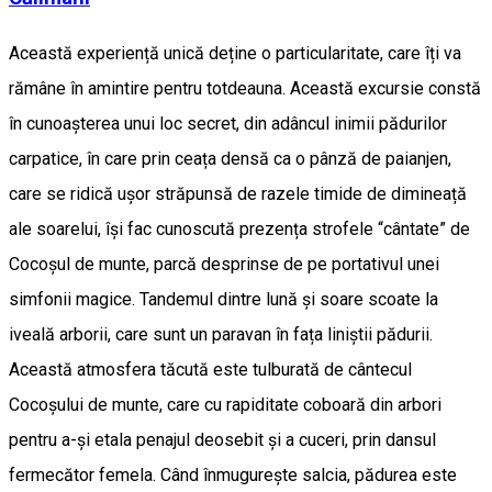
Această experiență unică deține o particularitate, care îți va
rămâne în amintire pentru totdeauna. Această excursie constă
în cunoașterea unui loc secret, din adâncul inimii pădurilor
carpatice, în care prin ceața densă ca o pânză de paianjen,
care se ridică ușor străpunsă de razele timide de dimineață
ale soarelui, își fac cunoscută prezența strofele “cântate” de
Cocoșul de munte, parcă desprinse de pe portativul unei
simfonii magice. Tandemul dintre lună și soare scoate la
iveală arborii, care sunt un paravan în fața liniștii pădurii.
Această atmosfera tăcută este tulburată de cântecul
Cocoșului de munte, care cu rapiditate coboară din arbori
pentru a-și etala penajul deosebit și a cuceri, prin dansul
fermecător femela. Când înmugurește salcia, pădurea este