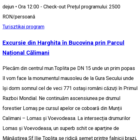
dejun • Ora 12:00 - Check-out Prețul programului: 2500
RON/persoană
Turisztikai program
Excursie din Harghita în Bucovina prin Parcul
Național Călimani
Plecăm din centrul mun.Toplita pe DN 15 unde un prim popas
îl vom face la monumentul mausoleu de la Gura Secului unde
își dorm somnul cel de veci 771 ostași români căzuți în Primul
Razboi Mondial. Ne continuăm ascensiunea pe drumul
forestier Lomaș pe cursul apelor ce coboară din Munții
Calimani – Lomas și Voevodeasa. La intersecția drumurilor
Lomas și Voevodeasa, un superb schit ce aparține de
Mânăstirea Sf.Ilie Toplița se ridică semet printre falnicii brazi,