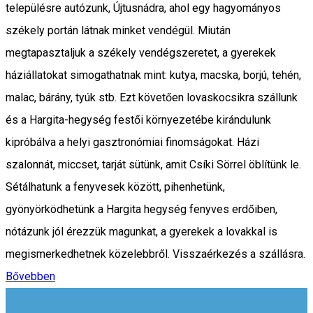
településre autózunk, Újtusnádra, ahol egy hagyományos
székely portán látnak minket vendégül. Miután
megtapasztaljuk a székely vendégszeretet, a gyerekek
háziállatokat simogathatnak mint: kutya, macska, borjú, tehén,
malac, bárány, tyúk stb. Ezt követően lovaskocsikra szállunk
és a Hargita-hegység festői környezetébe kirándulunk
kipróbálva a helyi gasztronómiai finomságokat. Házi
szalonnát, miccset, tarját sütünk, amit Csíki Sörrel öblítünk le.
Sétálhatunk a fenyvesek között, pihenhetünk,
gyönyörködhetünk a Hargita hegység fenyves erdőiben,
nótázunk jól érezzük magunkat, a gyerekek a lovakkal is
megismerkedhetnek közelebbről. Visszaérkezés a szállásra.
Bővebben