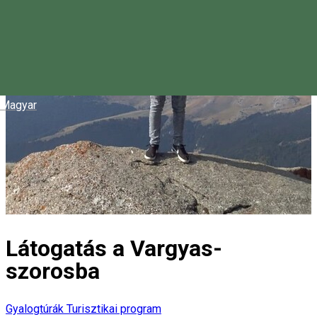
Magyar
Látogatás a Vargyas-
szorosba
Gyalogtúrák
Turisztikai program