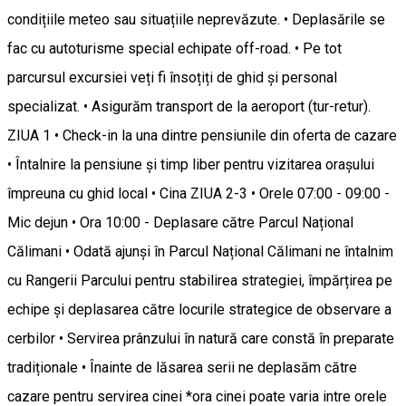
condițiile meteo sau situațiile neprevăzute. • Deplasările se
fac cu autoturisme special echipate off-road. • Pe tot
parcursul excursiei veți fi însoțiți de ghid și personal
specializat. • Asigurăm transport de la aeroport (tur-retur).
ZIUA 1 • Check-in la una dintre pensiunile din oferta de cazare
• Întalnire la pensiune și timp liber pentru vizitarea orașului
împreuna cu ghid local • Cina ZIUA 2-3 • Orele 07:00 - 09:00 -
Mic dejun • Ora 10:00 - Deplasare către Parcul Național
Călimani • Odată ajunși în Parcul Național Călimani ne întalnim
cu Rangerii Parcului pentru stabilirea strategiei, împărțirea pe
echipe și deplasarea către locurile strategice de observare a
cerbilor • Servirea prânzului în natură care constă în preparate
tradiționale • Înainte de lăsarea serii ne deplasăm către
cazare pentru servirea cinei *ora cinei poate varia intre orele