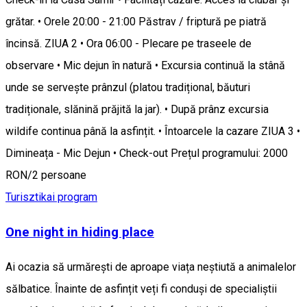
grătar. • Orele 20:00 - 21:00 Păstrav / friptură pe piatră
încinsă. ZIUA 2 • Ora 06:00 - Plecare pe traseele de
observare • Mic dejun în natură • Excursia continuă la stână
unde se servește prânzul (platou tradițional, băuturi
tradiționale, slănină prăjită la jar). • După prânz excursia
wildife continua până la asfințit. • Întoarcele la cazare ZIUA 3 •
Dimineața - Mic Dejun • Check-out Prețul programului: 2000
RON/2 persoane
Turisztikai program
One night in hiding place
Ai ocazia să urmărești de aproape viața neștiută a animalelor
sălbatice. Înainte de asfințit veți fi conduși de specialiștii