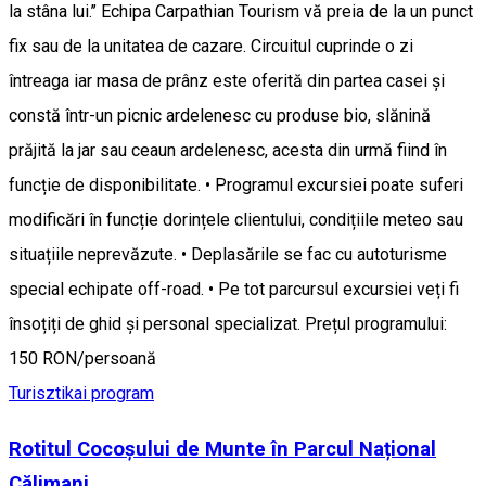
la stâna lui.’’ Echipa Carpathian Tourism vă preia de la un punct
fix sau de la unitatea de cazare. Circuitul cuprinde o zi
întreaga iar masa de prânz este oferită din partea casei și
constă într-un picnic ardelenesc cu produse bio, slănină
prăjită la jar sau ceaun ardelenesc, acesta din urmă fiind în
funcție de disponibilitate. • Programul excursiei poate suferi
modificări în funcție dorințele clientului, condițiile meteo sau
situațiile neprevăzute. • Deplasările se fac cu autoturisme
special echipate off-road. • Pe tot parcursul excursiei veți fi
însoțiți de ghid și personal specializat. Prețul programului:
150 RON/persoană
Turisztikai program
Rotitul Cocoșului de Munte în Parcul Național
Călimani