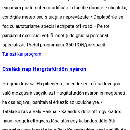
excursiei poate suferi modificări în funcție dorințele clientului,
condițiile meteo sau situațiile neprevăzute. • Deplasările se
fac cu autoturisme special echipate off-road. • Pe tot
parcursul excursiei veți fi însoțiți de ghid și personal
specializat. Prețul programului: 350 RON/persoană
Turisztikai program
Családi nap Hargitafürdőn nyáron
Program leírása: Ha pihenésre, csendre és a friss levegőn
való mozgásra vágyik, ezt Hargitafürdőn nyáron is megteheti
ha családjával, barátaival érkezik az üdülőhelyre. •
Tatalálkozás a Balu Parknál • Kalandos délelőtt: egy kiadós
finom reggeli elfogyasztása után egy kalandos délelőtti