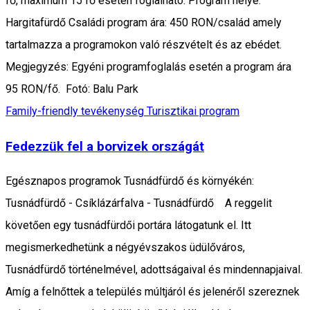
fő, maximum 15 fő esetén foglalható. Program helye:
Hargitafürdő Családi program ára: 450 RON/család amely
tartalmazza a programokon való részvételt és az ebédet.
Megjegyzés: Egyéni programfoglalás esetén a program ára
95 RON/fő. Fotó: Balu Park
Family-friendly tevékenység
Turisztikai program
Fedezzük fel a borvizek országát
Egésznapos programok Tusnádfürdő és környékén:
Tusnádfürdő - Csíklázárfalva - Tusnádfürdő A reggelit
követően egy tusnádfürdői portára látogatunk el. Itt
megismerkedhetünk a négyévszakos üdülőváros,
Tusnádfürdő történelmével, adottságaival és mindennapjaival.
Amíg a felnőttek a település múltjáról és jelenéről szereznek