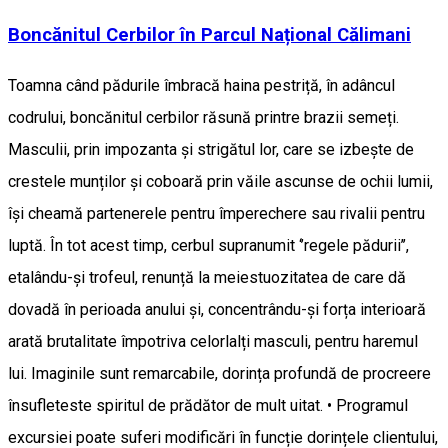
Boncănitul Cerbilor în Parcul Național Călimani
Toamna când pădurile îmbracă haina pestriță, în adâncul
codrului, boncănitul cerbilor răsună printre brazii semeți.
Masculii, prin impozanta și strigătul lor, care se izbește de
crestele munților și coboară prin văile ascunse de ochii lumii,
își cheamă partenerele pentru împerechere sau rivalii pentru
luptă. În tot acest timp, cerbul supranumit ‘’regele pădurii’’,
etalându-și trofeul, renunță la meiestuozitatea de care dă
dovadă în perioada anului și, concentrându-și forța interioară
arată brutalitate împotriva celorlalți masculi, pentru haremul
lui. Imaginile sunt remarcabile, dorința profundă de procreere
însufleteste spiritul de prădător de mult uitat. • Programul
excursiei poate suferi modificări în funcție dorințele clientului,