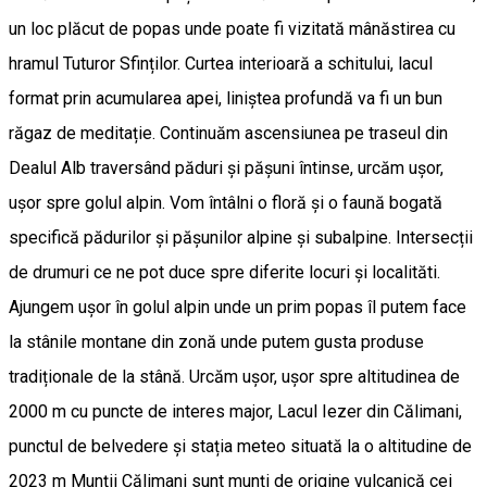
un loc plăcut de popas unde poate fi vizitată mânăstirea cu
hramul Tuturor Sfinților. Curtea interioară a schitului, lacul
format prin acumularea apei, liniștea profundă va fi un bun
răgaz de meditație. Continuăm ascensiunea pe traseul din
Dealul Alb traversând păduri și pășuni întinse, urcăm ușor,
ușor spre golul alpin. Vom întâlni o floră și o faună bogată
specifică pădurilor și pășunilor alpine și subalpine. Intersecții
de drumuri ce ne pot duce spre diferite locuri și localităti.
Ajungem ușor în golul alpin unde un prim popas îl putem face
la stânile montane din zonă unde putem gusta produse
tradiționale de la stână. Urcăm ușor, ușor spre altitudinea de
2000 m cu puncte de interes major, Lacul Iezer din Călimani,
punctul de belvedere și stația meteo situată la o altitudine de
2023 m Munții Călimani sunt munți de origine vulcanică cei