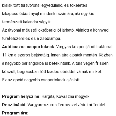
kialakított túraútvonal egyedülálló, és tökéletes
kikapcsolódást nyújt mindenki számára, aki egy kis
természeti kalandra vágyik.
Az útvonal májustól októberig jól járható. Ajánlott a könnyed
túrafelszerelés és a zseblámpa.
Autóbuszos csoportoknak:
Vargyas központjából traktorral
11 km a szoros bejáratáig. Innen túra a patak mentén. Közben
a nagyobb barlangokba is betekintünk. A túra végén frissen
készült, bográcsban főtt kiadós ebéddel várnak minket.
Ez az opció nagyobb csoportoknak ajánlott.
Program helyszíne:
Hargita, Kovászna megyék
Desztináció:
Vargyas-szoros Természetvédelmi Terület
Program ára: