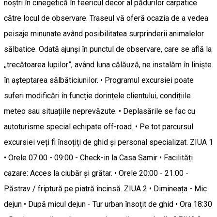
noștri în cinegetică în feericul decor al pădurilor carpatice
către locul de observare. Traseul vă oferă ocazia de a vedea
peisaje minunate având posibilitatea surprinderii animalelor
sălbatice. Odată ajunși în punctul de observare, care se află la
,,trecătoarea lupilor”, având luna călăuză, ne instalăm în liniște
în așteptarea sălbăticiunilor. • Programul excursiei poate
suferi modificări în funcție dorințele clientului, condițiile
meteo sau situațiile neprevăzute. • Deplasările se fac cu
autoturisme special echipate off-road. • Pe tot parcursul
excursiei veți fi însoțiți de ghid și personal specializat. ZIUA 1
• Orele 07:00 - 09:00 - Check-in la Casa Samir • Facilități
cazare: Acces la ciubăr și grătar. • Orele 20:00 - 21:00 -
Păstrav / friptură pe piatră încinsă. ZIUA 2 • Dimineața - Mic
dejun • După micul dejun - Tur urban însoțit de ghid • Ora 18:30