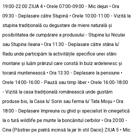
19:00-22:00 ZIUA 4 • Orele 07:00-09:00 - Mic dejun • Ora
09:30 - Deplasare către Stupină • Orele 10:00-11:00 - Vizită la
stupina tradițională cu degustare de miere naturală și
posibilitatea de cumpărare a produsului - Stupina lui Niculai
sau Stupina Ileana • Ora 11:30 - Deplasare către stâna lu’
Radu unde participăm la activitățile specifice unei stâni
montane și luăm prânzul care constă în bulz ardelenesc și
tocană muntenească • Ora 13:30 - Deplasare la pensiune •
Orele 14:00-16:00 - Pauză sau timp liber • Orele 16:00-18:00
- Vizită la casa tradițională românească unde gustăm
produse bio, la Casa lu’ Sorin sau ferma lu’ Tata Moșu • Ora
18:00 - Deplasare împreuna cu ghid și specialist în cinegetică
la o tură wildlife pe munte la boncănitul cerbilor • Ora 20:00 -
Cina (Păstrav pe piatră incinsă la jar în stil Dacic) ZIUA 5 • Mic