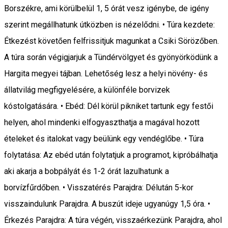
Borszékre, ami körülbelül 1, 5 órát vesz igénybe, de igény
szerint megállhatunk útközben is nézelődni. • Túra kezdete:
Étkezést követően felfrissitjuk magunkat a Csiki Sörözőben.
A túra során végigjarjuk a Tündérvölgyet és gyönyörködünk a
Hargita megyei tájban. Lehetőség lesz a helyi növény- és
állatvilág megfigyelésére, a különféle borvizek
kóstolgatására. • Ebéd: Dél körül pikniket tartunk egy festői
helyen, ahol mindenki elfogyaszthatja a magával hozott
ételeket és italokat vagy beülünk egy vendéglőbe. • Túra
folytatása: Az ebéd után folytatjuk a programot, kipróbálhatja
aki akarja a bobpályát és 1-2 órát lazulhatunk a
borvízfűrdőben. • Visszatérés Parajdra: Délután 5-kor
visszaindulunk Parajdra. A buszút ideje ugyanúgy 1,5 óra. •
Érkezés Parajdra: A túra végén, visszaérkezünk Parajdra, ahol