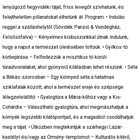
lenyűgöző hegyvidéki tájat, friss levegőt szívhatunk, és
felejthetetlen pillanatokat élhetünk át. Program: • Indulás
reggel a szálláshelytől (Sóvidék Panzió & Vendégház,
Felsősófalva) – Kényelmes kisbuszunkkal útnak indulunk,
hogy a napot a természet ölelésében töltsük. • Gyilkos-tó
körbejárása – Felfedezzük a misztikus tó körüli
túraútvonalakat, ahol gyönyörű kilátásban lehet részünk. • Séta
a Békás-szorosban – Egy könnyed séta a hatalmas
sziklafalak között, ahol a természet ereje és szépsége
lélegzetelállító. • Gyalogtúra a Mária-kőhöz vagy a Kis-
Cohárdra – Választható gyalogtúra, ahol megmászhatjuk a
környék legszebb kilátópontjait, és a magasból csodálhatjuk
meg a tájat. • Útközben megtekintjük a szárhegyi Lázár-
kastélyt és/vagy az Örmény-templomot – Kulturális kitérő,