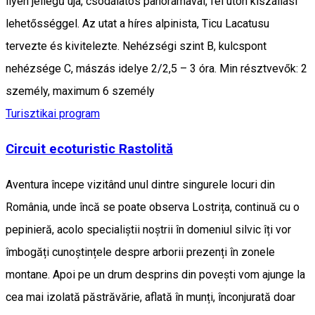
ilyen jellegű úja, csodálatos panorámával, fél úton kiszállási
lehetősséggel. Az utat a híres alpinista, Ticu Lacatusu
tervezte és kivitelezte. Nehézségi szint B, kulcspont
nehézsége C, mászás idelye 2/2,5 – 3 óra. Min résztvevők: 2
személy, maximum 6 személy
Turisztikai program
Circuit ecoturistic Rastolită
Aventura începe vizitând unul dintre singurele locuri din
România, unde încă se poate observa Lostrița, continuă cu o
pepinieră, acolo specialiștii noștrii în domeniul silvic îți vor
îmbogăți cunoștințele despre arborii prezenți în zonele
montane. Apoi pe un drum desprins din povești vom ajunge la
cea mai izolată păstrăvărie, aflată în munți, înconjurată doar