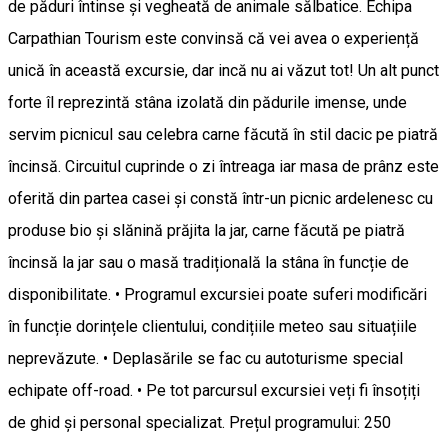
de păduri întinse și vegheată de animale sălbatice. Echipa
Carpathian Tourism este convinsă că vei avea o experiență
unică în această excursie, dar incă nu ai văzut tot! Un alt punct
forte îl reprezintă stâna izolată din pădurile imense, unde
servim picnicul sau celebra carne făcută în stil dacic pe piatră
încinsă. Circuitul cuprinde o zi întreaga iar masa de prânz este
oferită din partea casei și constă într-un picnic ardelenesc cu
produse bio și slănină prăjita la jar, carne făcută pe piatră
încinsă la jar sau o masă tradițională la stâna în funcție de
disponibilitate. • Programul excursiei poate suferi modificări
în funcție dorințele clientului, condițiile meteo sau situațiile
neprevăzute. • Deplasările se fac cu autoturisme special
echipate off-road. • Pe tot parcursul excursiei veți fi însoțiți
de ghid și personal specializat. Prețul programului: 250