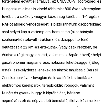
történelem együtt él a faluval, az UNESCO-Világörökségi és
Hungarikum címet is viselő több mint 800 éves vártemplom
tövében, a székely-magyar közösség körében. 1-1 egész
NAPot átölelő vendégséget is biztosíthatunk csoportoknak,
ahol helyet kap a vártemplom-bemutatás (akár bástyás
szalonna-kóstolóval) · traktorral és dzsippel történő
beutazása a 22 km-es értékútnak (vagy csak részben, de
érintve a régi magyar határt, valamint az Árpád-követ) · helyi
gasztronómia megismerése, nótázási lehetőséggel (főleg
este) · székelyderzsi énekek és táncok tanulása a Derzsi
Zenekarocskával · lovaglás és lovastúrák biztosítása ·
elektromos kerékpárok, terepbiciklik, robogók, valamint
felnőtt és gyerek buggy-k kipróbálása, bérlése ·
népművészeti és népviseleti bemutató, illetve kézimunka-