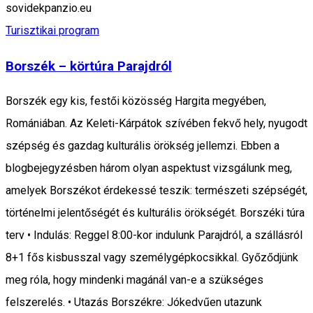
sovidekpanzio.eu
Turisztikai program
Borszék – körtúra Parajdról
Borszék egy kis, festői közösség Hargita megyében,
Romániában. Az Keleti-Kárpátok szívében fekvő hely, nyugodt
szépség és gazdag kulturális örökség jellemzi. Ebben a
blogbejegyzésben három olyan aspektust vizsgálunk meg,
amelyek Borszékot érdekessé teszik: természeti szépségét,
történelmi jelentőségét és kulturális örökségét. Borszéki túra
terv • Indulás: Reggel 8:00-kor indulunk Parajdról, a szállásról
8+1 fős kisbusszal vagy személygépkocsikkal. Győződjünk
meg róla, hogy mindenki magánál van-e a szükséges
felszerelés. • Utazás Borszékre: Jókedvűen utazunk