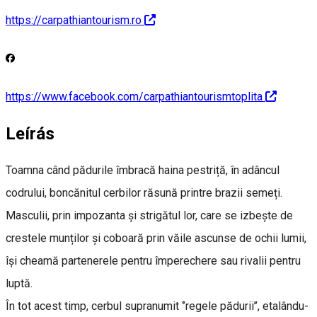
https://carpathiantourism.ro
https://www.facebook.com/carpathiantourismtoplita
Leírás
Toamna când pădurile îmbracă haina pestriță, în adâncul
codrului, boncănitul cerbilor răsună printre brazii semeți.
Masculii, prin impozanta și strigătul lor, care se izbește de
crestele munților și coboară prin văile ascunse de ochii lumii,
își cheamă partenerele pentru împerechere sau rivalii pentru
luptă.
În tot acest timp, cerbul supranumit ‘’regele pădurii’’, etalându-