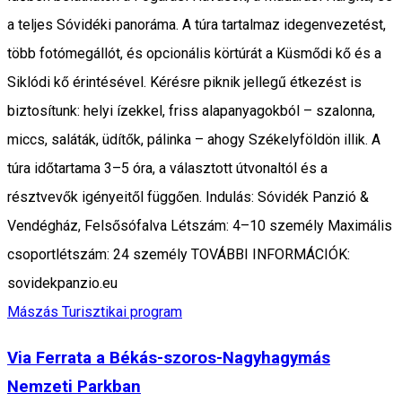
a teljes Sóvidéki panoráma. A túra tartalmaz idegenvezetést,
több fotómegállót, és opcionális körtúrát a Küsmődi kő és a
Siklódi kő érintésével. Kérésre piknik jellegű étkezést is
biztosítunk: helyi ízekkel, friss alapanyagokból – szalonna,
miccs, saláták, üdítők, pálinka – ahogy Székelyföldön illik. A
túra időtartama 3–5 óra, a választott útvonaltól és a
résztvevők igényeitől függően. Indulás: Sóvidék Panzió &
Vendégház, Felsősófalva Létszám: 4–10 személy Maximális
csoportlétszám: 24 személy TOVÁBBI INFORMÁCIÓK:
sovidekpanzio.eu
Mászás
Turisztikai program
Via Ferrata a Békás-szoros-Nagyhagymás
Nemzeti Parkban