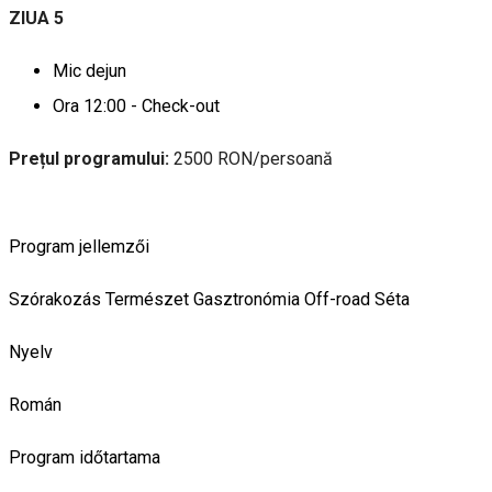
ZIUA 5
Mic dejun
Ora 12:00 - Check-out
Prețul programului:
2500 RON/persoană
Program jellemzői
Szórakozás
Természet
Gasztronómia
Off-road
Séta
Nyelv
Román
Program időtartama