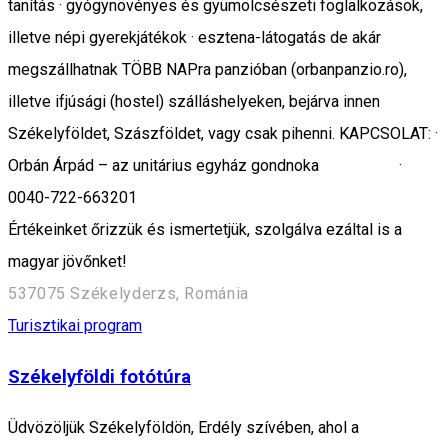
tanítás · gyógynövényes és gyümölcsészeti foglalkozások,
illetve népi gyerekjátékok · esztena-látogatás de akár
megszállhatnak TÖBB NAPra panzióban (orbanpanzio.ro),
illetve ifjúsági (hostel) szálláshelyeken, bejárva innen
Székelyföldet, Szászföldet, vagy csak pihenni. KAPCSOLAT: ·
Orbán Árpád – az unitárius egyház gondnoka ·
0040-722-663201
Értékeinket őrizzük és ismertetjük, szolgálva ezáltal is a
magyar jövőnket!
537075 Székelyderzs, Románia
Turisztikai program
Székelyföldi fotótúra
Üdvözöljük Székelyföldön, Erdély szívében, ahol a