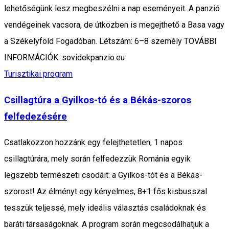
lehetőségünk lesz megbeszélni a nap eseményeit. A panzió
vendégeinek vacsora, de útközben is megejthető a Basa vagy
a Székelyföld Fogadóban. Létszám: 6–8 személy TOVÁBBI
INFORMÁCIÓK: sovidekpanzio.eu
Turisztikai program
Csillagtúra a Gyilkos-tó és a Békás-szoros
felfedezésére
Csatlakozzon hozzánk egy felejthetetlen, 1 napos
csillagtúrára, mely során felfedezzük Románia egyik
legszebb természeti csodáit: a Gyilkos-tót és a Békás-
szorost! Az élményt egy kényelmes, 8+1 fős kisbusszal
tesszük teljessé, mely ideális választás családoknak és
baráti társaságoknak. A program során megcsodálhatjuk a