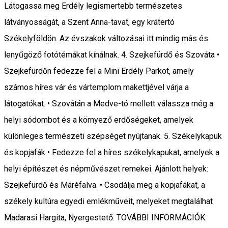
Látogassa meg Erdély legismertebb természetes
látványosságát, a Szent Anna-tavat, egy krátertó
Székelyföldön. Az évszakok változásai itt mindig más és
lenyűgöző fotótémákat kínálnak. 4. Szejkefürdő és Szováta •
Szejkefürdőn fedezze fel a Mini Erdély Parkot, amely
számos híres vár és vártemplom makettjével várja a
látogatókat. • Szovátán a Medve-tó mellett válassza még a
helyi sódombot és a környező erdőségeket, amelyek
különleges természeti szépséget nyújtanak. 5. Székelykapuk
és kopjafák • Fedezze fel a híres székelykapukat, amelyek a
helyi építészet és népművészet remekei. Ajánlott helyek:
Szejkefürdő és Máréfalva. • Csodálja meg a kopjafákat, a
székely kultúra egyedi emlékműveit, melyeket megtalálhat
Madarasi Hargita, Nyergestető. TOVÁBBI INFORMÁCIÓK: