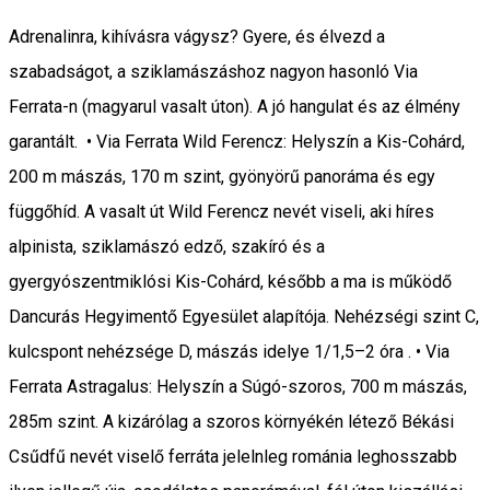
Adrenalinra, kihívásra vágysz? Gyere, és élvezd a
szabadságot, a sziklamászáshoz nagyon hasonló Via
Ferrata-n (magyarul vasalt úton). A jó hangulat és az élmény
garantált. • Via Ferrata Wild Ferencz: Helyszín a Kis-Cohárd,
200 m mászás, 170 m szint, gyönyörű panoráma és egy
függőhíd. A vasalt út Wild Ferencz nevét viseli, aki híres
alpinista, sziklamászó edző, szakíró és a
gyergyószentmiklósi Kis-Cohárd, később a ma is működő
Dancurás Hegyimentő Egyesület alapítója. Nehézségi szint C,
kulcspont nehézsége D, mászás idelye 1/1,5–2 óra . • Via
Ferrata Astragalus: Helyszín a Súgó-szoros, 700 m mászás,
285m szint. A kizárólag a szoros környékén létező Békási
Csűdfű nevét viselő ferráta jelelnleg románia leghosszabb