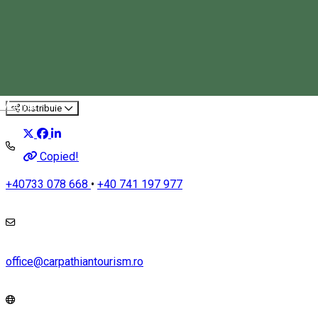
Boncănitul Cerbilor în Parcul
Național Călimani
Turisztikai program
Magyar
Distribuie
Copied!
+40733 078 668
•
+40 741 197 977
office@carpathiantourism.ro