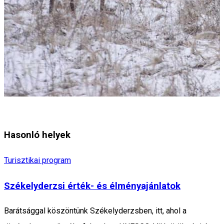
Hasonló helyek
Turisztikai program
Székelyderzsi érték- és élményajánlatok
Barátsággal köszöntünk Székelyderzsben, itt, ahol a