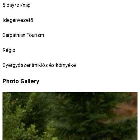
5 day/zi/nap
Idegenvezető
Carpathian Tourism
Régió
Gyergyószentmiklós és környéke
Photo Gallery