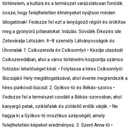
történelem, a kultúra és a természet varázslatosan fonódik
össze, hogy felejthetetlen élményeket nyújtson minden
látogatónak! Fedezze fel ezt a lenyűgöző régiót és örökítse
meg a gyönyörű pillanatokat. Indulás: Sóvidék Érkezés ide:
Zeteváralja Létszám: 4–8 személy Látványosságok és
Útvonalak 1. Csíkszereda és Csíksomlyó • Kezdje utazását
Csíkszeredában, ahol a város történelmi központja számos
fotózási lehetőséget kínál. • Folytassa a híres Csíksomlyói
Búcsújáró Hely meglátogatásával, ahol évente megrendezik a
híres pünkösdi búcsút. 2. Gyilkos-tó és Békás-szoros •
Fedezze fel a természet csodáit a Békás-szorosban, ahol
kanyargó patak, sziklafalak és zöldellő erdők várják. • Ne
hagyja ki a Gyilkos-tó misztikus szépségét, amely
felejthetetlen képeket eredményez. 3. Szent Anna-tó •