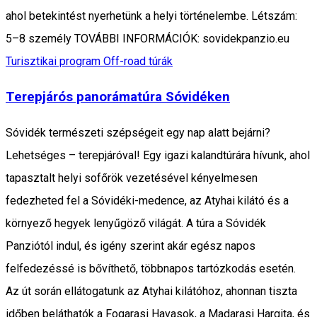
ahol betekintést nyerhetünk a helyi történelembe. Létszám:
5–8 személy TOVÁBBI INFORMÁCIÓK: sovidekpanzio.eu
Turisztikai program
Off-road túrák
Terepjárós panorámatúra Sóvidéken
Sóvidék természeti szépségeit egy nap alatt bejárni?
Lehetséges – terepjáróval! Egy igazi kalandtúrára hívunk, ahol
tapasztalt helyi sofőrök vezetésével kényelmesen
fedezheted fel a Sóvidéki-medence, az Atyhai kilátó és a
környező hegyek lenyűgöző világát. A túra a Sóvidék
Panziótól indul, és igény szerint akár egész napos
felfedezéssé is bővíthető, többnapos tartózkodás esetén.
Az út során ellátogatunk az Atyhai kilátóhoz, ahonnan tiszta
időben beláthatók a Fogarasi Havasok, a Madarasi Hargita, és