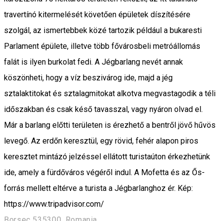
travertínó kitermelését követően épületek díszítésére
szolgál, az ismertebbek közé tartozik például a bukaresti
Parlament épülete, illetve több fővárosbeli metróállomás
falát is ilyen burkolat fedi. A Jégbarlang nevét annak
köszönheti, hogy a víz beszivárog ide, majd a jég
sztalaktitokat és sztalagmitokat alkotva megvastagodik a téli
időszakban és csak késő tavasszal, vagy nyáron olvad el.
Már a barlang előtti területen is érezhető a bentről jövő hűvös
levegő. Az erdőn keresztül, egy rövid, fehér alapon piros
keresztet mintázó jelzéssel ellátott turistaúton érkezhetünk
ide, amely a fürdőváros végéről indul. A Mofetta és az Ős-
forrás mellett eltérve a turista a Jégbarlanghoz ér. Kép:
https://www.tripadvisor.com/
Borsec 535300, Romania