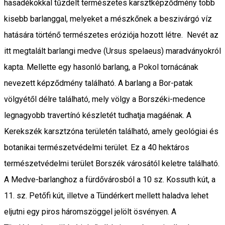
hasadékokkal tűzdelt természetes karsztképződmény több
kisebb barlanggal, melyeket a mészkőnek a beszivárgó víz
hatására történő természetes eróziója hozott létre. Nevét az
itt megtalált barlangi medve (Ursus spelaeus) maradványokról
kapta. Mellette egy hasonló barlang, a Pokol tornácának
nevezett képződmény található. A barlang a Bor-patak
völgyétől délre található, mely völgy a Borszéki-medence
legnagyobb travertínó készletét tudhatja magáénak. A
Kerekszék karsztzóna területén található, amely geológiai és
botanikai természetvédelmi terület. Ez a 40 hektáros
természetvédelmi terület Borszék városától keletre található.
A Medve-barlanghoz a fürdővárosból a 10 sz. Kossuth kút, a
11. sz. Petőfi kút, illetve a Tündérkert mellett haladva lehet
eljutni egy piros háromszöggel jelölt ösvényen. A