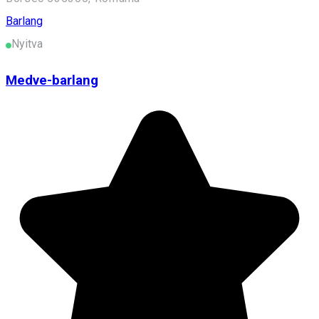
Barlang
Nyitva
Medve-barlang