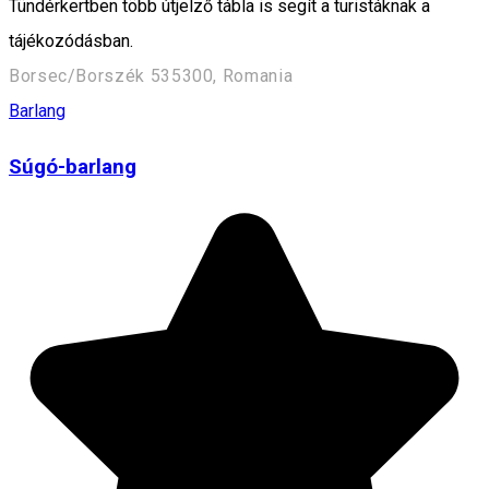
Tündérkertben több útjelző tábla is segít a turistáknak a
tájékozódásban.
Borsec/Borszék 535300, Romania
Barlang
Súgó-barlang