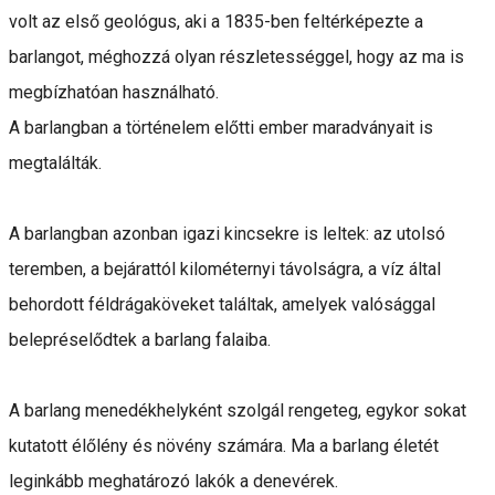
volt az első geológus, aki a 1835-ben feltérképezte a
barlangot, méghozzá olyan részletességgel, hogy az ma is
megbízhatóan használható.
A barlangban a történelem előtti ember maradványait is
megtalálták.
A barlangban azonban igazi kincsekre is leltek: az utolsó
teremben, a bejárattól kilométernyi távolságra, a víz által
behordott féldrágaköveket találtak, amelyek valósággal
belepréselődtek a barlang falaiba.
A barlang menedékhelyként szolgál rengeteg, egykor sokat
kutatott élőlény és növény számára. Ma a barlang életét
leginkább meghatározó lakók a denevérek.