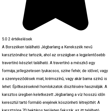
5.0
2
értékelések
A Borszéken található Jégbarlang a Kerekszék nevű
karsztzónához tartozik, ahol az országban a legjelentősebb
travertínó készlet található. A travertínó a mészkő egy
formája; jellegzetesen lyukacsos, színe fehér, de idővel, vagy
a szennyeződések miat, krémszínű, vagy akár barna színű is
lehet. Építkezéseknél homlokzatok díszítésére használják. A
karsztos üregben keletkezett Jégbarlang a víz hosszú időn
keresztül tartó formáló erejének köszönheti létrejöttét. A
karsztzóna 70 hektáros területen fekszik; az itt található