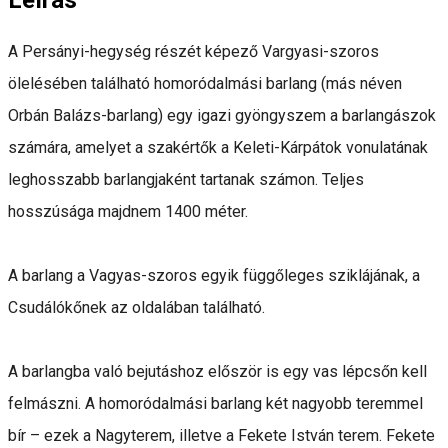
A Persányi-hegység részét képező Vargyasi-szoros
ölelésében található homoródalmási barlang (más néven
Orbán Balázs-barlang) egy igazi gyöngyszem a barlangászok
számára, amelyet a szakértők a Keleti-Kárpátok vonulatának
leghosszabb barlangjaként tartanak számon. Teljes
hosszúsága majdnem 1400 méter.
A barlang a Vagyas-szoros egyik függőleges sziklájának, a
Csudálókőnek az oldalában található.
A barlangba való bejutáshoz először is egy vas lépcsőn kell
felmászni. A homoródalmási barlang két nagyobb teremmel
bír – ezek a Nagyterem, illetve a Fekete István terem. Fekete