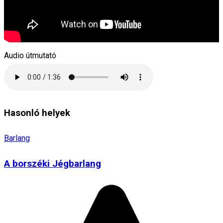
Audio útmutató
Hasonló helyek
Barlang
A borszéki Jégbarlang