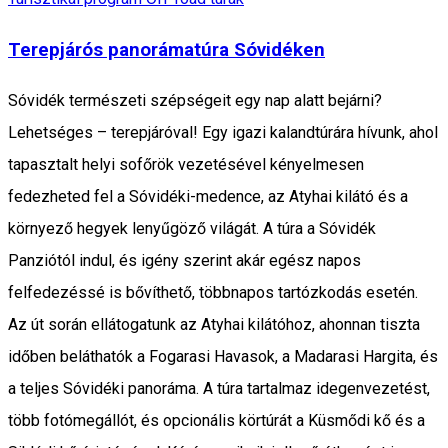
Terepjárós panorámatúra Sóvidéken
Sóvidék természeti szépségeit egy nap alatt bejárni?
Lehetséges – terepjáróval! Egy igazi kalandtúrára hívunk, ahol
tapasztalt helyi sofőrök vezetésével kényelmesen
fedezheted fel a Sóvidéki-medence, az Atyhai kilátó és a
környező hegyek lenyűgöző világát. A túra a Sóvidék
Panziótól indul, és igény szerint akár egész napos
felfedezéssé is bővíthető, többnapos tartózkodás esetén.
Az út során ellátogatunk az Atyhai kilátóhoz, ahonnan tiszta
időben beláthatók a Fogarasi Havasok, a Madarasi Hargita, és
a teljes Sóvidéki panoráma. A túra tartalmaz idegenvezetést,
több fotómegállót, és opcionális körtúrát a Küsmődi kő és a