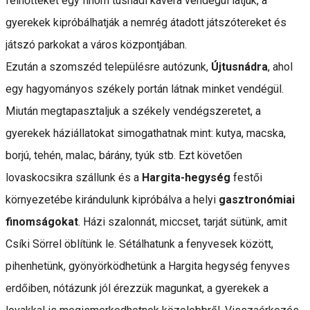
felnőtteket egy finom tusnádi kávéra vendégül látjuk, a
gyerekek kipróbálhatják a nemrég átadott játszótereket és
játszó parkokat a város központjában.
Ezután a szomszéd településre autózunk,
Újtusnádra
, ahol
egy hagyományos székely portán látnak minket vendégül.
Miután megtapasztaljuk a székely vendégszeretet, a
gyerekek háziállatokat simogathatnak mint: kutya, macska,
borjú, tehén, malac, bárány, tyúk stb. Ezt követően
lovaskocsikra szállunk és a
Hargita-hegység
festői
környezetébe kirándulunk kipróbálva a helyi
gasztronómiai
finomságokat
. Házi szalonnát, miccset, tarját sütünk, amit
Csíki Sörrel öblítünk le. Sétálhatunk a fenyvesek között,
pihenhetünk, gyönyörködhetünk a Hargita hegység fenyves
erdőiben, nótázunk jól érezzük magunkat, a gyerekek a