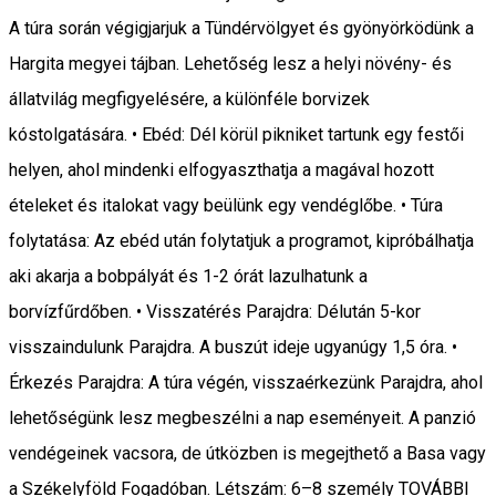
A túra során végigjarjuk a Tündérvölgyet és gyönyörködünk a
Hargita megyei tájban. Lehetőség lesz a helyi növény- és
állatvilág megfigyelésére, a különféle borvizek
kóstolgatására. • Ebéd: Dél körül pikniket tartunk egy festői
helyen, ahol mindenki elfogyaszthatja a magával hozott
ételeket és italokat vagy beülünk egy vendéglőbe. • Túra
folytatása: Az ebéd után folytatjuk a programot, kipróbálhatja
aki akarja a bobpályát és 1-2 órát lazulhatunk a
borvízfűrdőben. • Visszatérés Parajdra: Délután 5-kor
visszaindulunk Parajdra. A buszút ideje ugyanúgy 1,5 óra. •
Érkezés Parajdra: A túra végén, visszaérkezünk Parajdra, ahol
lehetőségünk lesz megbeszélni a nap eseményeit. A panzió
vendégeinek vacsora, de útközben is megejthető a Basa vagy
a Székelyföld Fogadóban. Létszám: 6–8 személy TOVÁBBI