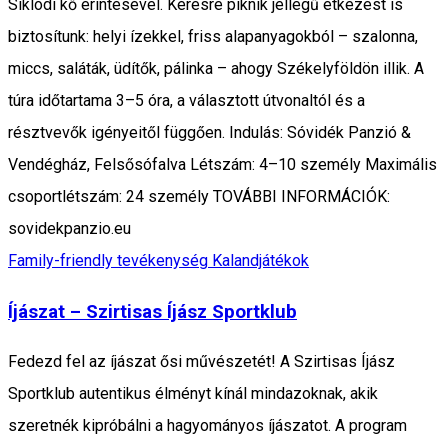
Siklódi kő érintésével. Kérésre piknik jellegű étkezést is
biztosítunk: helyi ízekkel, friss alapanyagokból – szalonna,
miccs, saláták, üdítők, pálinka – ahogy Székelyföldön illik. A
túra időtartama 3–5 óra, a választott útvonaltól és a
résztvevők igényeitől függően. Indulás: Sóvidék Panzió &
Vendégház, Felsősófalva Létszám: 4–10 személy Maximális
csoportlétszám: 24 személy TOVÁBBI INFORMÁCIÓK:
sovidekpanzio.eu
Family-friendly tevékenység
Kalandjátékok
Íjászat – Szirtisas Íjász Sportklub
Fedezd fel az íjászat ősi művészetét! A Szirtisas Íjász
Sportklub autentikus élményt kínál mindazoknak, akik
szeretnék kipróbálni a hagyományos íjászatot. A program