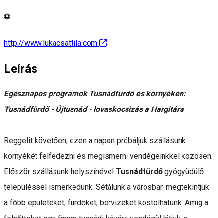
http://www.lukacsattila.com
Leírás
Egésznapos programok Tusnádfürdő és környékén:
Tusnádfürdő - Újtusnád - lovaskocsizás a Hargitára
Reggelit követően, ezen a napon próbáljuk szállásunk
környékét felfedezni és megismerni vendégeinkkel közösen.
Először szállásunk helyszínével
Tusnádfürdő
gyógyüdülő
településsel ismerkedünk. Sétálunk a városban megtekintjük
a főbb épületeket, fürdőket, borvizeket kóstolhatunk. Amíg a