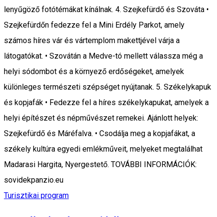
lenyűgöző fotótémákat kínálnak. 4. Szejkefürdő és Szováta •
Szejkefürdőn fedezze fel a Mini Erdély Parkot, amely
számos híres vár és vártemplom makettjével várja a
látogatókat. • Szovátán a Medve-tó mellett válassza még a
helyi sódombot és a környező erdőségeket, amelyek
különleges természeti szépséget nyújtanak. 5. Székelykapuk
és kopjafák • Fedezze fel a híres székelykapukat, amelyek a
helyi építészet és népművészet remekei. Ajánlott helyek:
Szejkefürdő és Máréfalva. • Csodálja meg a kopjafákat, a
székely kultúra egyedi emlékműveit, melyeket megtalálhat
Madarasi Hargita, Nyergestető. TOVÁBBI INFORMÁCIÓK:
sovidekpanzio.eu
Turisztikai program