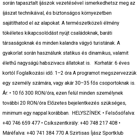
során tapasztalt íjászok vezetésével ismerkedhetsz meg az
íjászat technikáival, és biztonságos környezetben
sajátíthatod el az alapokat. A természetközeli élmény
tökéletes kikapcsolódást nyújt családoknak, baráti
társaságoknak és minden kalandra vágyó turistának. A
gyakorlat során használunk statikus és dinamikus, valamit
élethű nagyságú habszivacs állatokat is. Korhatár: 6 éves
kortól Foglalkozási idő: 1–2 óra A programot megszervezzük
egy személy számára, vagy akár 30–35 fős csoportoknak is.
Ár: • 10 fő 300 RON/óra, ezen felül minden személynek
további 20 RON/óra Előzetes bejelentkezés szükséges,
minimum egy nappal korábban. HELYSZÍNEK: • Felsősófalva:
+40 746 659 477 • Csíkszentkirály: +40 748 217 408 •
Máréfalva: +40 741 384 770 A Szirtisas Íjász Sportklub