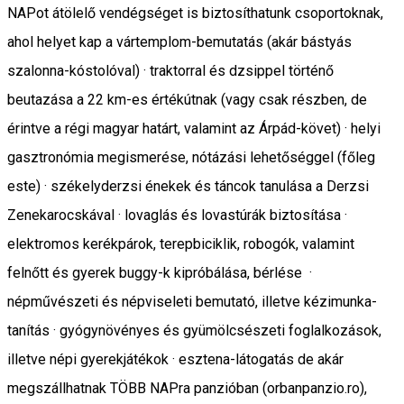
NAPot átölelő vendégséget is biztosíthatunk csoportoknak,
ahol helyet kap a vártemplom-bemutatás (akár bástyás
szalonna-kóstolóval) · traktorral és dzsippel történő
beutazása a 22 km-es értékútnak (vagy csak részben, de
érintve a régi magyar határt, valamint az Árpád-követ) · helyi
gasztronómia megismerése, nótázási lehetőséggel (főleg
este) · székelyderzsi énekek és táncok tanulása a Derzsi
Zenekarocskával · lovaglás és lovastúrák biztosítása ·
elektromos kerékpárok, terepbiciklik, robogók, valamint
felnőtt és gyerek buggy-k kipróbálása, bérlése ·
népművészeti és népviseleti bemutató, illetve kézimunka-
tanítás · gyógynövényes és gyümölcsészeti foglalkozások,
illetve népi gyerekjátékok · esztena-látogatás de akár
megszállhatnak TÖBB NAPra panzióban (orbanpanzio.ro),