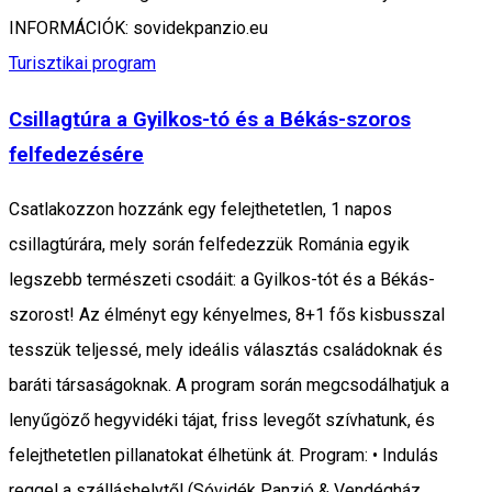
INFORMÁCIÓK: sovidekpanzio.eu
Turisztikai program
Csillagtúra a Gyilkos-tó és a Békás-szoros
felfedezésére
Csatlakozzon hozzánk egy felejthetetlen, 1 napos
csillagtúrára, mely során felfedezzük Románia egyik
legszebb természeti csodáit: a Gyilkos-tót és a Békás-
szorost! Az élményt egy kényelmes, 8+1 fős kisbusszal
tesszük teljessé, mely ideális választás családoknak és
baráti társaságoknak. A program során megcsodálhatjuk a
lenyűgöző hegyvidéki tájat, friss levegőt szívhatunk, és
felejthetetlen pillanatokat élhetünk át. Program: • Indulás
reggel a szálláshelytől (Sóvidék Panzió & Vendégház,