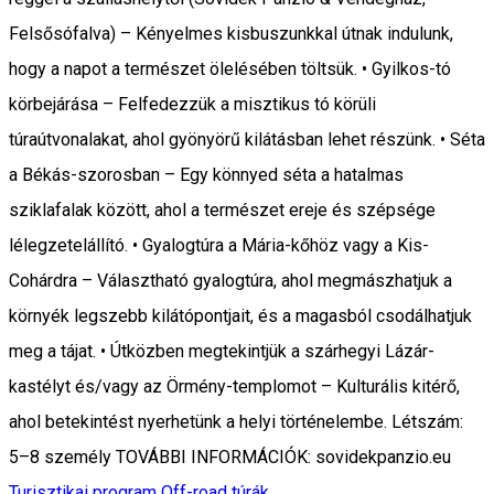
Felsősófalva) – Kényelmes kisbuszunkkal útnak indulunk,
hogy a napot a természet ölelésében töltsük. • Gyilkos-tó
körbejárása – Felfedezzük a misztikus tó körüli
túraútvonalakat, ahol gyönyörű kilátásban lehet részünk. • Séta
a Békás-szorosban – Egy könnyed séta a hatalmas
sziklafalak között, ahol a természet ereje és szépsége
lélegzetelállító. • Gyalogtúra a Mária-kőhöz vagy a Kis-
Cohárdra – Választható gyalogtúra, ahol megmászhatjuk a
környék legszebb kilátópontjait, és a magasból csodálhatjuk
meg a tájat. • Útközben megtekintjük a szárhegyi Lázár-
kastélyt és/vagy az Örmény-templomot – Kulturális kitérő,
ahol betekintést nyerhetünk a helyi történelembe. Létszám:
5–8 személy TOVÁBBI INFORMÁCIÓK: sovidekpanzio.eu
Turisztikai program
Off-road túrák