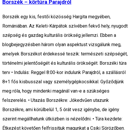
Borszék – körtúra Parajdról
Borszék egy kis, festői közösség Hargita megyében,
Romániában. Az Keleti-Kárpátok szívében fekvő hely, nyugodt
szépség és gazdag kulturális örökség jellemzi. Ebben a
blogbejegyzésben három olyan aspektust vizsgálunk meg,
amelyek Borszékot érdekessé teszik: természeti szépségét,
történelmi jelentőségét és kulturális örökségét. Borszéki túra
terv • Indulás: Reggel 8:00-kor indulunk Parajdról, a szállásról
8+1 fős kisbusszal vagy személygépkocsikkal. Győződjünk
meg róla, hogy mindenki magánál van-e a szükséges
felszerelés. • Utazás Borszékre: Jókedvűen utazunk
Borszékre, ami körülbelül 1, 5 órát vesz igénybe, de igény
szerint megállhatunk útközben is nézelődni. • Túra kezdete:
Étkezést követően felfrissitjuk magunkat a Csiki Sörözőben.