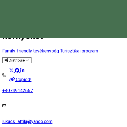
Fedezzük fel Tusnádfürdőt és
környékét
Magyar
Family-friendly tevékenység
Turisztikai program
Distribuie
Copied!
+40749142667
lukacs_attila@yahoo.com