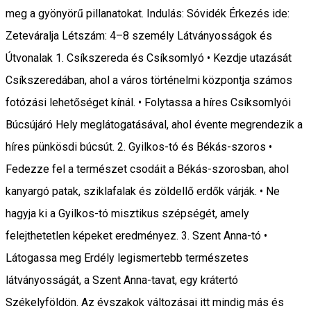
meg a gyönyörű pillanatokat. Indulás: Sóvidék Érkezés ide:
Zeteváralja Létszám: 4–8 személy Látványosságok és
Útvonalak 1. Csíkszereda és Csíksomlyó • Kezdje utazását
Csíkszeredában, ahol a város történelmi központja számos
fotózási lehetőséget kínál. • Folytassa a híres Csíksomlyói
Búcsújáró Hely meglátogatásával, ahol évente megrendezik a
híres pünkösdi búcsút. 2. Gyilkos-tó és Békás-szoros •
Fedezze fel a természet csodáit a Békás-szorosban, ahol
kanyargó patak, sziklafalak és zöldellő erdők várják. • Ne
hagyja ki a Gyilkos-tó misztikus szépségét, amely
felejthetetlen képeket eredményez. 3. Szent Anna-tó •
Látogassa meg Erdély legismertebb természetes
látványosságát, a Szent Anna-tavat, egy krátertó
Székelyföldön. Az évszakok változásai itt mindig más és