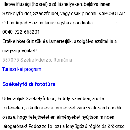
illetve ifjúsági (hostel) szálláshelyeken, bejárva innen
Székelyföldet, Szászföldet, vagy csak pihenni. KAPCSOLAT: ·
Orbán Árpád – az unitárius egyház gondnoka ·
0040-722-663201
Értékeinket őrizzük és ismertetjük, szolgálva ezáltal is a
magyar jövőnket!
537075 Székelyderzs, Románia
Turisztikai program
Székelyföldi fotótúra
Üdvözöljük Székelyföldön, Erdély szívében, ahol a
történelem, a kultúra és a természet varázslatosan fonódik
össze, hogy felejthetetlen élményeket nyújtson minden
látogatónak! Fedezze fel ezt a lenyűgöző régiót és örökítse