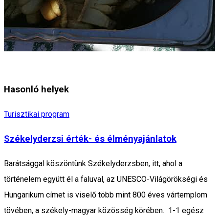
Hasonló helyek
Turisztikai program
Székelyderzsi érték- és élményajánlatok
Barátsággal köszöntünk Székelyderzsben, itt, ahol a
történelem együtt él a faluval, az UNESCO-Világörökségi és
Hungarikum címet is viselő több mint 800 éves vártemplom
tövében, a székely-magyar közösség körében. 1-1 egész