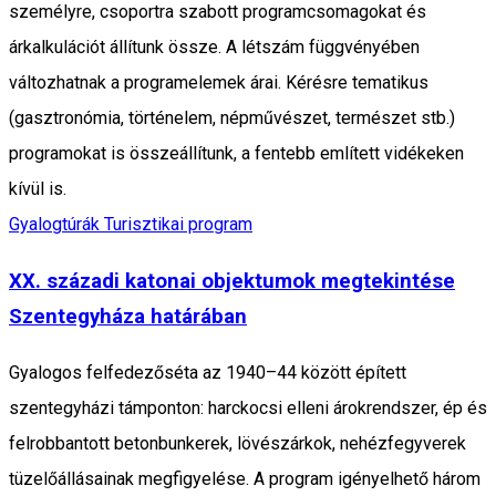
személyre, csoportra szabott programcsomagokat és
árkalkulációt állítunk össze. A létszám függvényében
változhatnak a programelemek árai. Kérésre tematikus
(gasztronómia, történelem, népművészet, természet stb.)
programokat is összeállítunk, a fentebb említett vidékeken
kívül is.
Gyalogtúrák
Turisztikai program
XX. századi katonai objektumok megtekintése
Szentegyháza határában
Gyalogos felfedezőséta az 1940–44 között épített
szentegyházi támponton: harckocsi elleni árokrendszer, ép és
felrobbantott betonbunkerek, lövészárkok, nehézfegyverek
tüzelőállásainak megfigyelése. A program igényelhető három