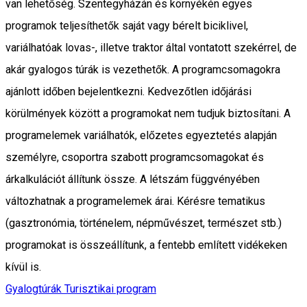
van lehetőség. Szentegyházán és környékén egyes
programok teljesíthetők saját vagy bérelt biciklivel,
variálhatóak lovas-, illetve traktor által vontatott szekérrel, de
akár gyalogos túrák is vezethetők. A programcsomagokra
ajánlott időben bejelentkezni. Kedvezőtlen időjárási
körülmények között a programokat nem tudjuk biztosítani. A
programelemek variálhatók, előzetes egyeztetés alapján
személyre, csoportra szabott programcsomagokat és
árkalkulációt állítunk össze. A létszám függvényében
változhatnak a programelemek árai. Kérésre tematikus
(gasztronómia, történelem, népművészet, természet stb.)
programokat is összeállítunk, a fentebb említett vidékeken
kívül is.
Gyalogtúrák
Turisztikai program