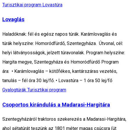
Turisztikai program
Lovastúra
Lovaglás
Haladóknak: fél és egész napos túrák. Karámlovaglás és
túrák helyszíne: Homoródfürdő, Szentegyháza. Útvonal, cél:
helyi látványosságok, jelzett túravonalak. Program helyszíne:
Hargita megye, Szentegyháza és Homoródfürdő Program
ára: • Karámlovaglás – kötőfékes, kantárszáras vezetés,
tanulás – fél óra 30 lej/fő. • Lovastúra – 1 óra 50 lej/fő
Gyalogtúrák
Turisztikai program
Csoportos kirándulás a Madarasi-Hargitára
Szentegyházáról traktoros szekerezés a Madarasi-Hargitára,
ahol sétatúrát teszünk az 1801 méter magas csúcsra (út