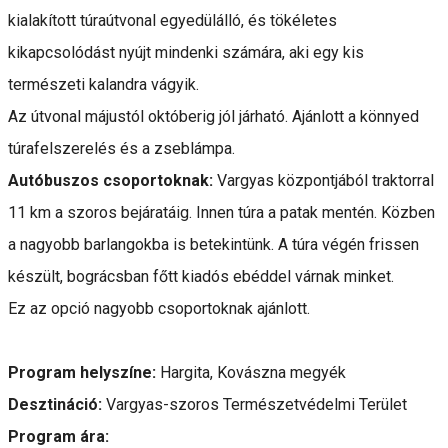
kialakított túraútvonal egyedülálló, és tökéletes
kikapcsolódást nyújt mindenki számára, aki egy kis
természeti kalandra vágyik.
Az útvonal májustól októberig jól járható. Ajánlott a könnyed
túrafelszerelés és a zseblámpa.
Autóbuszos csoportoknak:
Vargyas központjából traktorral
11 km a szoros bejáratáig. Innen túra a patak mentén. Közben
a nagyobb barlangokba is betekintünk. A túra végén frissen
készült, bográcsban főtt kiadós ebéddel várnak minket.
Ez az opció nagyobb csoportoknak ajánlott.
Program helyszíne:
Hargita, Kovászna megyék
Desztináció:
Vargyas-szoros Természetvédelmi Terület
Program ára: