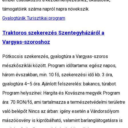
támogatóink száma napról napra növekszik.
Gyalogtúrák
Turisztikai program
Traktoros szekerezés Szentegyházáról a
Vargyas-szoroshoz
Pótkocsis szekerezés, gyalogtúra a Vargyas-szoros
mészkősziklái között. Program időtartama: egész napos,
három évszakban, min. 10 fő, szekerezési idő kb. 3 óra,
gyalogtúra 4–5 óra. Ajánlott felszerelés: bakancs, túrabot.
Program helyszínei: Hargita és Kovászna megyék Program
ára: 70 RON/fő, ami tartalmazza a természetvédelmi területre
való belépőt Nincs az árban: igény esetén a Vándorsólyom
mászóösvény is kipróbálható, valamint barlanglátogatásra is