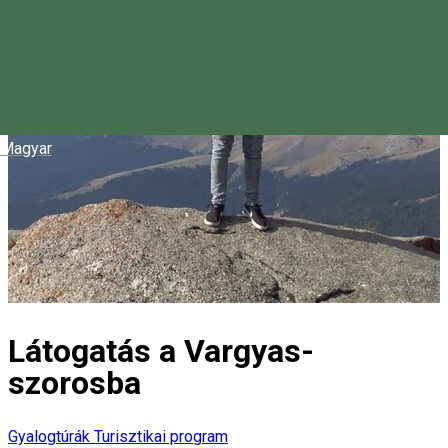
Magyar
Látogatás a Vargyas-
szorosba
Gyalogtúrák
Turisztikai program