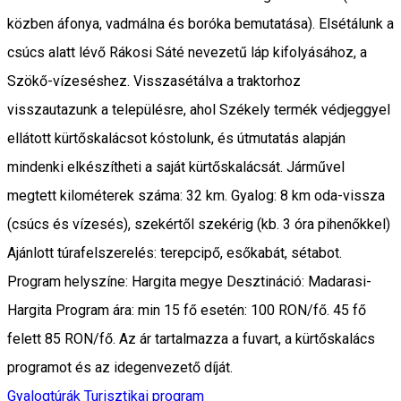
közben áfonya, vadmálna és boróka bemutatása). Elsétálunk a
csúcs alatt lévő Rákosi Sáté nevezetű láp kifolyásához, a
Szökő-vízeséshez. Visszasétálva a traktorhoz
visszautazunk a településre, ahol Székely termék védjeggyel
ellátott kürtőskalácsot kóstolunk, és útmutatás alapján
mindenki elkészítheti a saját kürtőskalácsát. Járművel
megtett kilométerek száma: 32 km. Gyalog: 8 km oda-vissza
(csúcs és vízesés), szekértől szekérig (kb. 3 óra pihenőkkel)
Ajánlott túrafelszerelés: terepcipő, esőkabát, sétabot.
Program helyszíne: Hargita megye Desztináció: Madarasi-
Hargita Program ára: min 15 fő esetén: 100 RON/fő. 45 fő
felett 85 RON/fő. Az ár tartalmazza a fuvart, a kürtőskalács
programot és az idegenvezető díját.
Gyalogtúrák
Turisztikai program