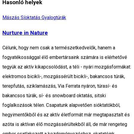
Hasonló helyek
Mászás
Síoktatás
Gyalogtúrák
Nurture in Nature
Célunk, hogy nem csak a természetkedvelők, hanem a
fogyatékossággal élő embertársaink számára is elérhetővé
tegyük az aktív kikapcsolódást, a téli - nyári mozgásformákat:
elektromos bicikli-, mozgássérült bicikli-, bakancsos túrák,
terepfutás, sziklamászás, Via Ferrata nyáron, túrasí- és
bakancsos túrák, sí- és snowboard oktatás, sitski
foglalkozások télen. Csapatunk alapvetően sióktatókból,
hegyimentőkből és az aktív életformát már megtapasztalt és
azóta is aktívan élő mozgássérültekből áll, de már rengeteg
ember csatlakozott a kezdeményezéshez, okatatóink,