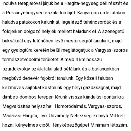
indulva terepjáróval járjuk be a Hargita-hegység déli részét és
a Persányi-hegység északi tömbjét. Kanyargós erdei utakon
haladva patakokon kelünk át, legelésző tehéncsordák és a
földjeiken dolgozó helyiek mellett haladunk el. A szénégető
buksáknál egy letűnőben levő mesterségről tanulunk, majd
egy gyalogtúra keretén belül meglátogatjuk a Vargyas-szoros
természetvédelmi területét. A majd 4 km hosszú
szurdokvölgy sziklafalai alatt sétálunk és a barlangokban
megbúvó denevér fajokról tanulunk. Egy közeli faluban
kézműves sajtokat kóstolunk egy helyi gazdaságnál, majd
dimbes-dombos terepen térünk vissza kiindulási pontunkra.
Megvalósítás helyszíne: Homoródalmás, Vargyas-szoros,
Madarasi Hargita, Ivó, Udvarhely Nehézség: könnyű Mit kell
hozni: kényelmes cipőt, fényképezőgépet Minimum létszám: