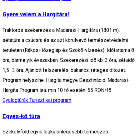
Gyere velem a Hargitára!
Traktoros szekerezés a Madarasi-Hargitára (1801 m),
sétatúra a csúcsra és az azt körülvevő természetvédelmi
területen (Rákosi-tőzegláp és Szökő-vízesés). Időtartama 8
óra, bármelyik évszakban. Szekerezési idő kb. 3 óra, sétaidő
1,5–3 óra. Ajánlott felszerelés: bakancs, réteges öltözet.
Program helyszíne: Hargita megye Desztináció: Madarasi-
Hargita Program ára: min 10 fő esetén: 55 RON/fő
Gyalogtúrák
Turisztikai program
Egyes-kő túra
Székelyföld egyik legkülönlegesebb természeti