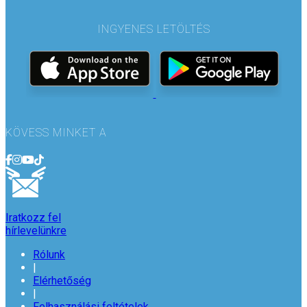
INGYENES LETÖLTÉS
KÖVESS MINKET A
Iratkozz fel
hírlevelünkre
Rólunk
|
Elérhetőség
|
Felhasználási feltételek