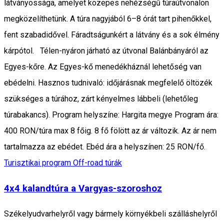
látványossága, amelyet közepes nehézségű túraútvonalon
megközelíthetünk. A túra nagyjából 6–8 órát tart pihenőkkel,
fent szabadidővel. Fáradtságunkért a látvány és a sok élmény
kárpótol. Télen-nyáron járható az útvonal Balánbányáról az
Egyes-kőre. Az Egyes-kő menedékháznál lehetőség van
ebédelni. Hasznos tudnivaló: időjárásnak megfelelő öltözék
szükséges a túrához, zárt kényelmes lábbeli (lehetőleg
túrabakancs). Program helyszíne: Hargita megye Program ára:
400 RON/túra max 8 főig. 8 fő fölött az ár változik. Az ár nem
tartalmazza az ebédet. Ebéd ára a helyszínen: 25 RON/fő.
Turisztikai program
Off-road túrák
4x4 kalandtúra a Vargyas-szoroshoz
Székelyudvarhelyről vagy bármely környékbeli szálláshelyről