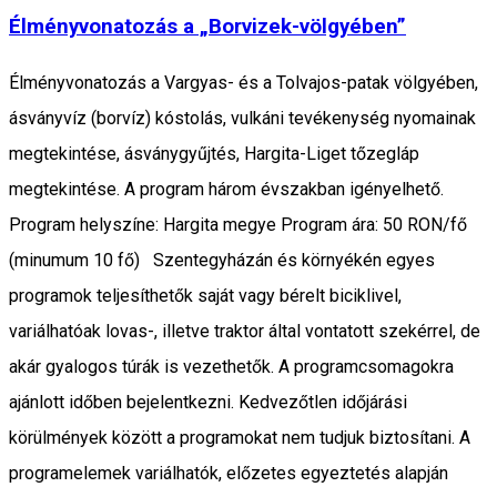
Élményvonatozás a „Borvizek-völgyében”
Élményvonatozás a Vargyas- és a Tolvajos-patak völgyében,
ásványvíz (borvíz) kóstolás, vulkáni tevékenység nyomainak
megtekintése, ásványgyűjtés, Hargita-Liget tőzegláp
megtekintése. A program három évszakban igényelhető.
Program helyszíne: Hargita megye Program ára: 50 RON/fő
(minumum 10 fő) Szentegyházán és környékén egyes
programok teljesíthetők saját vagy bérelt biciklivel,
variálhatóak lovas-, illetve traktor által vontatott szekérrel, de
akár gyalogos túrák is vezethetők. A programcsomagokra
ajánlott időben bejelentkezni. Kedvezőtlen időjárási
körülmények között a programokat nem tudjuk biztosítani. A
programelemek variálhatók, előzetes egyeztetés alapján