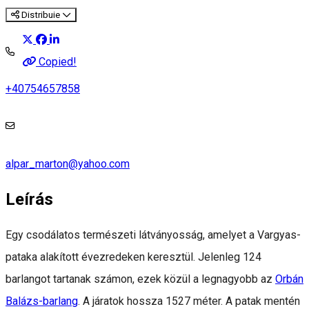
Distribuie
Copied!
+40754657858
alpar_marton@yahoo.com
Leírás
Egy csodálatos természeti látványosság, amelyet a Vargyas-
pataka alakított évezredeken keresztül. Jelenleg 124
barlangot tartanak számon, ezek közül a legnagyobb az
Orbán
Balázs-barlang
. A járatok hossza 1527 méter. A patak mentén