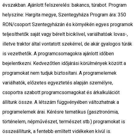
évszakban. Ajánlott felszerelés: bakancs, túrabot. Program
helyszíne: Hargita megye, Szentegyháza Program ára: 350
RON/csoport Szentegyházán és környékén egyes programok
teljesíthetők saját vagy bérelt biciklivel, variálhatóak lovas-,
illetve traktor által vontatott szekérrel, de akár gyalogos túrák
is vezethetők. A programcsomagokra ajánlott időben
bejelentkezni. Kedvezőtlen időjárási körülmények között a
programokat nem tudjuk biztosítani. A programelemek
variálhatók, előzetes egyeztetés alapján személyre,
csoportra szabott programcsomagokat és árkalkulációt
állítunk össze. A létszám függvényében változhatnak a
programelemek árai. Kérésre tematikus (gasztronómia,
történelem, népművészet, természet stb.) programokat is
összeállítunk, a fentebb említett vidékeken kívül is.