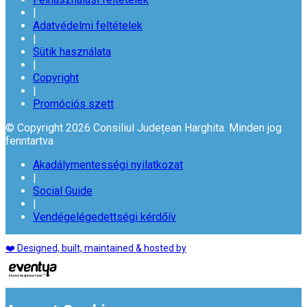
|
Adatvédelmi feltételek
|
Sütik használata
|
Copyright
|
Promóciós szett
© Copyright 2026 Consiliul Județean Harghita. Minden jog
fenntartva
Akadálymentességi nyilatkozat
|
Social Guide
|
Vendégelégedettségi kérdőív
❤️ Designed, built, maintained & hosted by