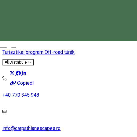
4x4 kalandtúra a Vargyas-
szoroshoz
Magyar
Turisztikai program
Off-road túrák
Distribuie
Copied!
+40 770 345 948
info@carpathianescapes.ro