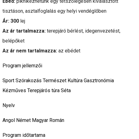
Ebéd:
piknikezhetünk egy tetszőlegesen kiválasztott
tisztáson, asztalfoglalás egy helyi vendéglőben
Ár: 300
lej
Az ár tartalmazza:
terepjáró bérlést, idegenvezetést,
belépőket
Az ár nem tartalmazza:
az ebédet
Program jellemzői
Sport
Szórakozás
Természet
Kultúra
Gasztronómia
Kézműves
Terepjárós túra
Séta
Nyelv
Angol
Német
Magyar
Román
Program időtartama