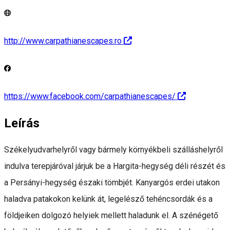
http://www.carpathianescapes.ro
https://www.facebook.com/carpathianescapes/
Leírás
Székelyudvarhelyről vagy bármely környékbeli szálláshelyről
indulva terepjáróval járjuk be a Hargita-hegység déli részét és
a Persányi-hegység északi tömbjét. Kanyargós erdei utakon
haladva patakokon kelünk át, legelésző tehéncsordák és a
földjeiken dolgozó helyiek mellett haladunk el. A szénégető