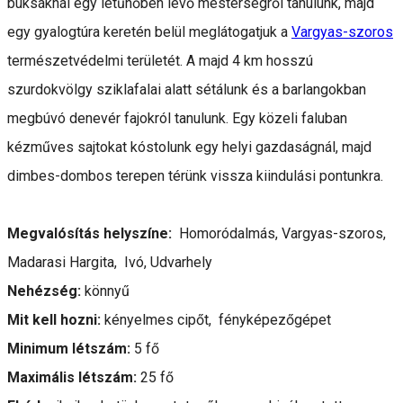
buksáknál egy letűnőben levő mesterségről tanulunk, majd
egy gyalogtúra keretén belül meglátogatjuk a
Vargyas-szoros
természetvédelmi területét. A majd 4 km hosszú
szurdokvölgy sziklafalai alatt sétálunk és a barlangokban
megbúvó denevér fajokról tanulunk. Egy közeli faluban
kézműves sajtokat kóstolunk egy helyi gazdaságnál, majd
dimbes-dombos terepen térünk vissza kiindulási pontunkra.
Megvalósítás helyszíne:
Homoródalmás, Vargyas-szoros,
Madarasi Hargita, Ivó, Udvarhely
Nehézség:
könnyű
Mit kell hozni:
kényelmes cipőt, fényképezőgépet
Minimum létszám:
5 fő
Maximális létszám:
25 fő