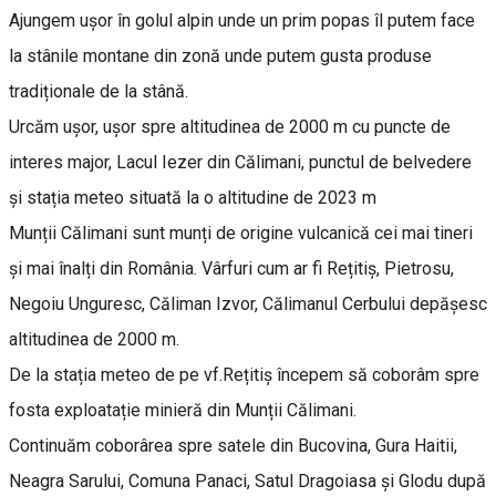
Ajungem ușor în golul alpin unde un prim popas îl putem face
la stânile montane din zonă unde putem gusta produse
tradiționale de la stână.
Urcăm ușor, ușor spre altitudinea de 2000 m cu puncte de
interes major, Lacul Iezer din Călimani, punctul de belvedere
și stația meteo situată la o altitudine de 2023 m
Munții Călimani sunt munți de origine vulcanică cei mai tineri
și mai înalți din România. Vârfuri cum ar fi Rețitiș, Pietrosu,
Negoiu Unguresc, Căliman Izvor, Călimanul Cerbului depășesc
altitudinea de 2000 m.
De la stația meteo de pe vf.Rețitiș începem să coborâm spre
fosta exploatație minieră din Munții Călimani.
Continuăm coborârea spre satele din Bucovina, Gura Haitii,
Neagra Sarului, Comuna Panaci, Satul Dragoiasa și Glodu după