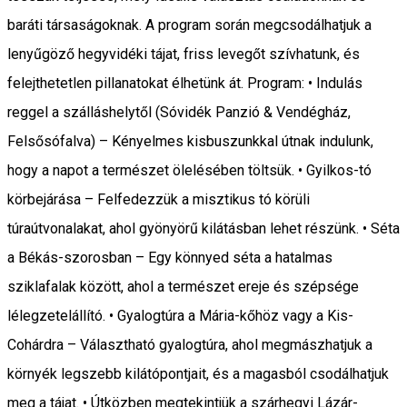
baráti társaságoknak. A program során megcsodálhatjuk a
lenyűgöző hegyvidéki tájat, friss levegőt szívhatunk, és
felejthetetlen pillanatokat élhetünk át. Program: • Indulás
reggel a szálláshelytől (Sóvidék Panzió & Vendégház,
Felsősófalva) – Kényelmes kisbuszunkkal útnak indulunk,
hogy a napot a természet ölelésében töltsük. • Gyilkos-tó
körbejárása – Felfedezzük a misztikus tó körüli
túraútvonalakat, ahol gyönyörű kilátásban lehet részünk. • Séta
a Békás-szorosban – Egy könnyed séta a hatalmas
sziklafalak között, ahol a természet ereje és szépsége
lélegzetelállító. • Gyalogtúra a Mária-kőhöz vagy a Kis-
Cohárdra – Választható gyalogtúra, ahol megmászhatjuk a
környék legszebb kilátópontjait, és a magasból csodálhatjuk
meg a tájat. • Útközben megtekintjük a szárhegyi Lázár-