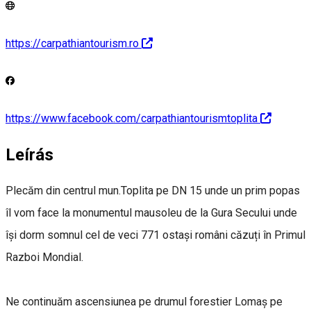
https://carpathiantourism.ro
https://www.facebook.com/carpathiantourismtoplita
Leírás
Plecăm din centrul mun.Toplita pe DN 15 unde un prim popas
îl vom face la monumentul mausoleu de la Gura Secului unde
își dorm somnul cel de veci 771 ostași români căzuți în Primul
Razboi Mondial.
Ne continuăm ascensiunea pe drumul forestier Lomaș pe