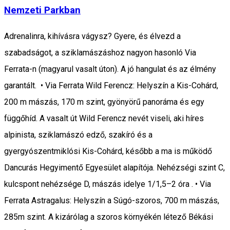
Nemzeti Parkban
Adrenalinra, kihívásra vágysz? Gyere, és élvezd a
szabadságot, a sziklamászáshoz nagyon hasonló Via
Ferrata-n (magyarul vasalt úton). A jó hangulat és az élmény
garantált. • Via Ferrata Wild Ferencz: Helyszín a Kis-Cohárd,
200 m mászás, 170 m szint, gyönyörű panoráma és egy
függőhíd. A vasalt út Wild Ferencz nevét viseli, aki híres
alpinista, sziklamászó edző, szakíró és a
gyergyószentmiklósi Kis-Cohárd, később a ma is működő
Dancurás Hegyimentő Egyesület alapítója. Nehézségi szint C,
kulcspont nehézsége D, mászás idelye 1/1,5–2 óra . • Via
Ferrata Astragalus: Helyszín a Súgó-szoros, 700 m mászás,
285m szint. A kizárólag a szoros környékén létező Békási