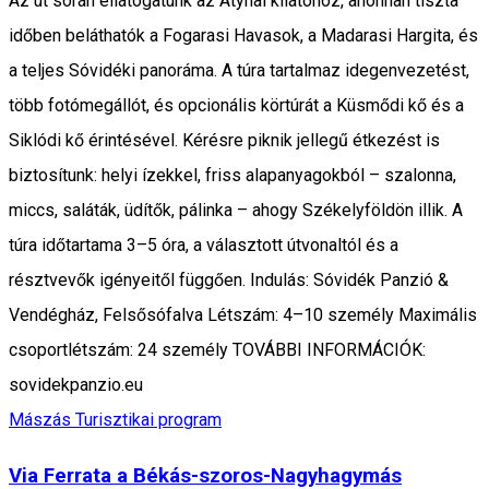
Az út során ellátogatunk az Atyhai kilátóhoz, ahonnan tiszta
időben beláthatók a Fogarasi Havasok, a Madarasi Hargita, és
a teljes Sóvidéki panoráma. A túra tartalmaz idegenvezetést,
több fotómegállót, és opcionális körtúrát a Küsmődi kő és a
Siklódi kő érintésével. Kérésre piknik jellegű étkezést is
biztosítunk: helyi ízekkel, friss alapanyagokból – szalonna,
miccs, saláták, üdítők, pálinka – ahogy Székelyföldön illik. A
túra időtartama 3–5 óra, a választott útvonaltól és a
résztvevők igényeitől függően. Indulás: Sóvidék Panzió &
Vendégház, Felsősófalva Létszám: 4–10 személy Maximális
csoportlétszám: 24 személy TOVÁBBI INFORMÁCIÓK:
sovidekpanzio.eu
Mászás
Turisztikai program
Via Ferrata a Békás-szoros-Nagyhagymás