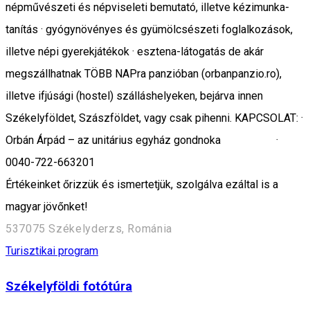
népművészeti és népviseleti bemutató, illetve kézimunka-
tanítás · gyógynövényes és gyümölcsészeti foglalkozások,
illetve népi gyerekjátékok · esztena-látogatás de akár
megszállhatnak TÖBB NAPra panzióban (orbanpanzio.ro),
illetve ifjúsági (hostel) szálláshelyeken, bejárva innen
Székelyföldet, Szászföldet, vagy csak pihenni. KAPCSOLAT: ·
Orbán Árpád – az unitárius egyház gondnoka ·
0040-722-663201
Értékeinket őrizzük és ismertetjük, szolgálva ezáltal is a
magyar jövőnket!
537075 Székelyderzs, Románia
Turisztikai program
Székelyföldi fotótúra