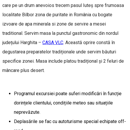
care pe un drum anevoios trecem pasul Iuteș spre frumoasa
localitate Bilbor zona de puritate in România cu bogate
izvoare de apa minerala si zone de servire a mesei
traditional. Servim masa la punctul gastronomic din nordul
județului Harghita –
CASA VLC
. Această oprire constă în
degustarea preparatelor tradiționale unde servim băuturi
specifice zonei. Masa include platou tradițional și 2 feluri de
mâncare plus desert.
Programul excursiei poate suferi modificări în funcție
dorințele clientului, condițiile meteo sau situațiile
neprevăzute.
Deplasările se fac cu autoturisme special echipate off-