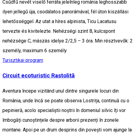
Csűdfű nevét viselő ferráta jelelnleg románia leghosszabb
ilyen jellegű úja, csodálatos panorámával, fél úton kiszállási
lehetősséggel. Az utat a híres alpinista, Ticu Lacatusu
tervezte és kivitelezte. Nehézségi szint B, kulcspont
nehézsége C, mászás idelye 2/2,5 – 3 óra. Min résztvevők: 2
személy, maximum 6 személy
Turisztikai program
Circuit ecoturistic Rastolită
Aventura începe vizitând unul dintre singurele locuri din
România, unde încă se poate observa Lostrița, continuă cu o
pepinieră, acolo specialiștii noștrii în domeniul silvic îți vor
îmbogăți cunoștințele despre arborii prezenți în zonele
montane. Apoi pe un drum desprins din povești vom ajunge la