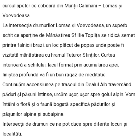
cursul apelor ce coboară din Munții Calimani – Lomas și
Voevodeasa.
La intersecția drumurilor Lomas și Voevodeasa, un superb
schit ce aparține de Mânăstirea Sf.Ilie Toplița se ridică semet
printre falnicii brazi, un loc plăcut de popas unde poate fi
vizitată mânăstirea cu hramul Tuturor Sfinților. Curtea
interioară a schitului, lacul format prin acumularea apei,
liniștea profundă va fi un bun răgaz de meditație.
Continuăm ascensiunea pe traseul din Dealul Alb traversând
păduri și pășuni întinse, urcăm ușor, ușor spre golul alpin. Vom
întâlni o floră și o faună bogată specifică pădurilor și
pășunilor alpine și subalpine.
Intersecții de drumuri ce ne pot duce spre diferite locuri și
localităti.