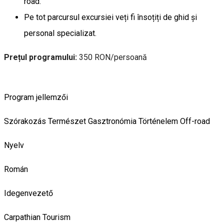
road.
Pe tot parcursul excursiei veți fi însoțiți de ghid și
personal specializat.
Prețul programului:
350 RON/persoană
Program jellemzői
Szórakozás
Természet
Gasztronómia
Történelem
Off-road
Nyelv
Román
Idegenvezető
Carpathian Tourism