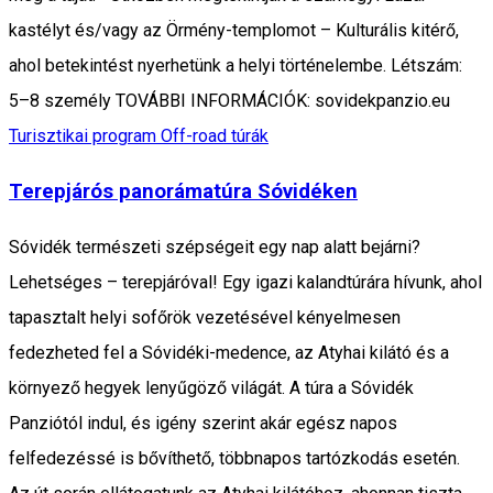
kastélyt és/vagy az Örmény-templomot – Kulturális kitérő,
ahol betekintést nyerhetünk a helyi történelembe. Létszám:
5–8 személy TOVÁBBI INFORMÁCIÓK: sovidekpanzio.eu
Turisztikai program
Off-road túrák
Terepjárós panorámatúra Sóvidéken
Sóvidék természeti szépségeit egy nap alatt bejárni?
Lehetséges – terepjáróval! Egy igazi kalandtúrára hívunk, ahol
tapasztalt helyi sofőrök vezetésével kényelmesen
fedezheted fel a Sóvidéki-medence, az Atyhai kilátó és a
környező hegyek lenyűgöző világát. A túra a Sóvidék
Panziótól indul, és igény szerint akár egész napos
felfedezéssé is bővíthető, többnapos tartózkodás esetén.