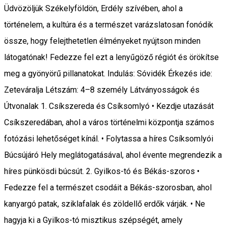
Üdvözöljük Székelyföldön, Erdély szívében, ahol a
történelem, a kultúra és a természet varázslatosan fonódik
össze, hogy felejthetetlen élményeket nyújtson minden
látogatónak! Fedezze fel ezt a lenyűgöző régiót és örökítse
meg a gyönyörű pillanatokat. Indulás: Sóvidék Érkezés ide:
Zeteváralja Létszám: 4–8 személy Látványosságok és
Útvonalak 1. Csíkszereda és Csíksomlyó • Kezdje utazását
Csíkszeredában, ahol a város történelmi központja számos
fotózási lehetőséget kínál. • Folytassa a híres Csíksomlyói
Búcsújáró Hely meglátogatásával, ahol évente megrendezik a
híres pünkösdi búcsút. 2. Gyilkos-tó és Békás-szoros •
Fedezze fel a természet csodáit a Békás-szorosban, ahol
kanyargó patak, sziklafalak és zöldellő erdők várják. • Ne
hagyja ki a Gyilkos-tó misztikus szépségét, amely