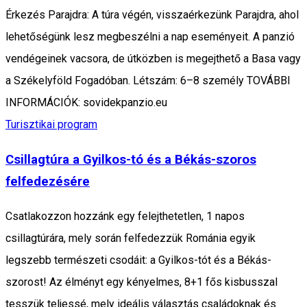
Érkezés Parajdra: A túra végén, visszaérkezünk Parajdra, ahol
lehetőségünk lesz megbeszélni a nap eseményeit. A panzió
vendégeinek vacsora, de útközben is megejthető a Basa vagy
a Székelyföld Fogadóban. Létszám: 6–8 személy TOVÁBBI
INFORMÁCIÓK: sovidekpanzio.eu
Turisztikai program
Csillagtúra a Gyilkos-tó és a Békás-szoros
felfedezésére
Csatlakozzon hozzánk egy felejthetetlen, 1 napos
csillagtúrára, mely során felfedezzük Románia egyik
legszebb természeti csodáit: a Gyilkos-tót és a Békás-
szorost! Az élményt egy kényelmes, 8+1 fős kisbusszal
tesszük teljessé, mely ideális választás családoknak és