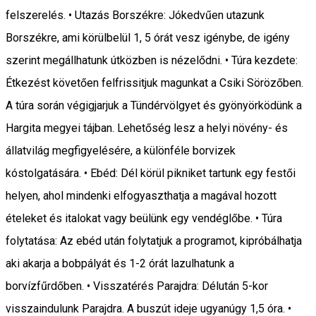
felszerelés. • Utazás Borszékre: Jókedvűen utazunk
Borszékre, ami körülbelül 1, 5 órát vesz igénybe, de igény
szerint megállhatunk útközben is nézelődni. • Túra kezdete:
Étkezést követően felfrissitjuk magunkat a Csiki Sörözőben.
A túra során végigjarjuk a Tündérvölgyet és gyönyörködünk a
Hargita megyei tájban. Lehetőség lesz a helyi növény- és
állatvilág megfigyelésére, a különféle borvizek
kóstolgatására. • Ebéd: Dél körül pikniket tartunk egy festői
helyen, ahol mindenki elfogyaszthatja a magával hozott
ételeket és italokat vagy beülünk egy vendéglőbe. • Túra
folytatása: Az ebéd után folytatjuk a programot, kipróbálhatja
aki akarja a bobpályát és 1-2 órát lazulhatunk a
borvízfűrdőben. • Visszatérés Parajdra: Délután 5-kor
visszaindulunk Parajdra. A buszút ideje ugyanúgy 1,5 óra. •