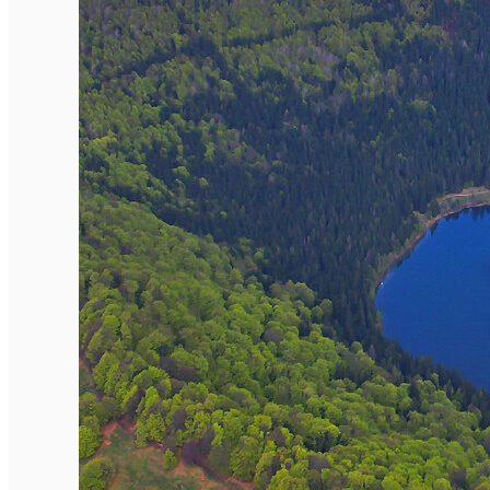
Închirieri de biciclete
English