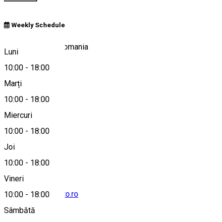
Weekly Schedule
Tinovul Mohos, Romania
Luni
10:00
-
18:00
Marți
Hartă
10:00
-
18:00
Miercuri
10:00
-
18:00
+40752171050
Joi
10:00
-
18:00
Vineri
info@szentanna-to.ro
10:00
-
18:00
Sâmbătă