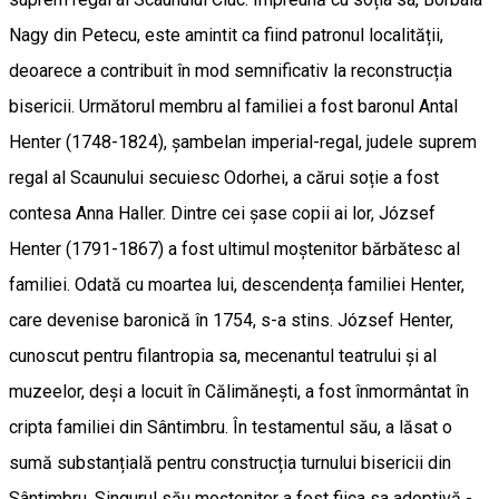
Nagy din Petecu, este amintit ca fiind patronul localității,
deoarece a contribuit în mod semnificativ la reconstrucția
bisericii. Următorul membru al familiei a fost baronul Antal
Henter (1748-1824), șambelan imperial-regal, judele suprem
regal al Scaunului secuiesc Odorhei, a cărui soție a fost
contesa Anna Haller. Dintre cei șase copii ai lor, József
Henter (1791-1867) a fost ultimul moștenitor bărbătesc al
familiei. Odată cu moartea lui, descendența familiei Henter,
care devenise baronică în 1754, s-a stins. József Henter,
cunoscut pentru filantropia sa, mecenantul teatrului și al
muzeelor, deși a locuit în Călimănești, a fost înmormântat în
cripta familiei din Sântimbru. În testamentul său, a lăsat o
sumă substanțială pentru construcția turnului bisericii din
Sântimbru. Singurul său moștenitor a fost fiica sa adoptivă -