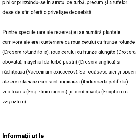
pinilor prinzându-se în stratul de turbă, precum şi a tufelor
dese de afin oferă o privelişte deosebită.
Printre speciile rare ale rezervaţiei se numără plantele
carnivore ale erei cuaternare ca roua cerului cu frunze rotunde
(Drosera rotundifolia), roua cerului cu frunze alungite (Drosera
obovata), muşchiul de turbă pestriţ (Drosera anglica) şi
răchiţeaua (Vacccinium oxicoccos). Se regăsesc aici şi specii
ale erei glaciare cum sunt: ruginarea (Andromeda polifolia),
vuietoarea (Empetrum nigrum) şi bumbăcarița (Eriophorum
vaginatum).
Informații utile