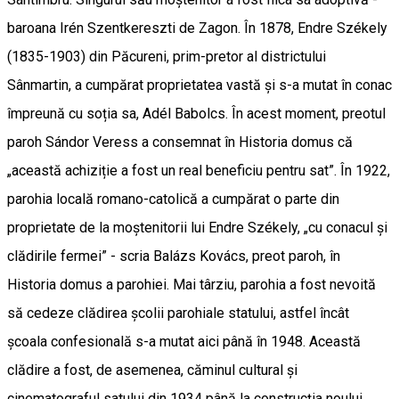
baroana Irén Szentkereszti de Zagon. În 1878, Endre Székely
(1835-1903) din Păcureni, prim-pretor al districtului
Sânmartin, a cumpărat proprietatea vastă și s-a mutat în conac
împreună cu soția sa, Adél Babolcs. În acest moment, preotul
paroh Sándor Veress a consemnat în Historia domus că
„această achiziție a fost un real beneficiu pentru sat”. În 1922,
parohia locală romano-catolică a cumpărat o parte din
proprietate de la moștenitorii lui Endre Székely, „cu conacul și
clădirile fermei” - scria Balázs Kovács, preot paroh, în
Historia domus a parohiei. Mai târziu, parohia a fost nevoită
să cedeze clădirea școlii parohiale statului, astfel încât
școala confesională s-a mutat aici până în 1948. Această
clădire a fost, de asemenea, căminul cultural și
cinematograful satului din 1934 până la construcția noului