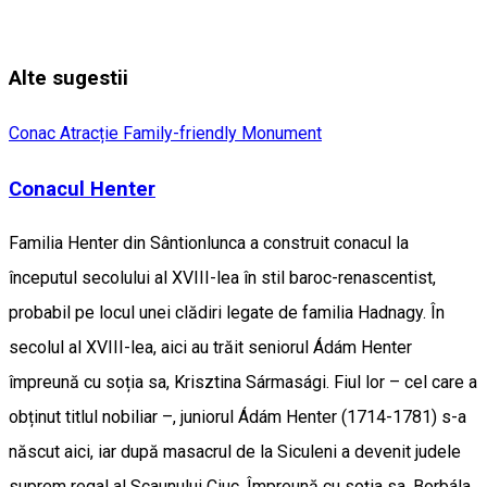
Alte sugestii
Conac
Atracție Family-friendly
Monument
Conacul Henter
Familia Henter din Sântionlunca a construit conacul la
începutul secolului al XVIII-lea în stil baroc-renascentist,
probabil pe locul unei clădiri legate de familia Hadnagy. În
secolul al XVIII-lea, aici au trăit seniorul Ádám Henter
împreună cu soția sa, Krisztina Sármasági. Fiul lor – cel care a
obținut titlul nobiliar –, juniorul Ádám Henter (1714-1781) s-a
născut aici, iar după masacrul de la Siculeni a devenit judele
suprem regal al Scaunului Ciuc. Împreună cu soția sa, Borbála