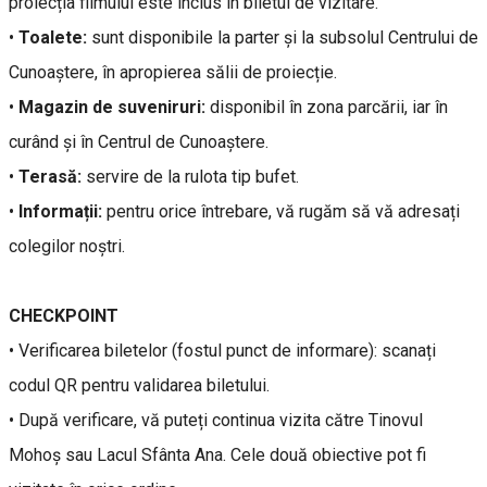
proiecția filmului este inclus în biletul de vizitare.
•
Toalete:
sunt disponibile la parter și la subsolul Centrului de
Cunoaștere, în apropierea sălii de proiecție.
•
Magazin de suveniruri:
disponibil în zona parcării, iar în
curând și în Centrul de Cunoaștere.
•
Terasă:
servire de la rulota tip bufet.
•
Informații:
pentru orice întrebare, vă rugăm să vă adresați
colegilor noștri.
CHECKPOINT
• Verificarea biletelor (fostul punct de informare): scanați
codul QR pentru validarea biletului.
• După verificare, vă puteți continua vizita către Tinovul
Mohoș sau Lacul Sfânta Ana. Cele două obiective pot fi