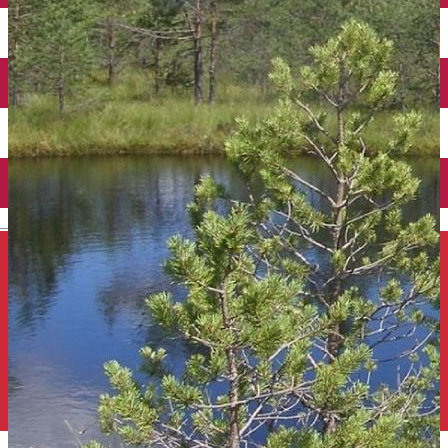
Închirieri auto
Închirieri de biciclete
English