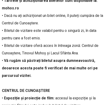
•
Tarifele și achiziționarea biletelor sunt disponibile la:
mohos.ro
• Dacă nu ați achiziționat un bilet online, îl puteți cumpăra de la
Centrul de Cunoaștere.
• Biletul de vizitare este valabil pentru o singură zi, în data
pentru care a fost emis.
• Biletul de vizitare oferă acces în întreaga zonă: Centrul de
Cunoaștere, Tinovul Mohoș și Lacul Sfânta Ana.
•
Vă rugăm să păstrați biletul asupra dumneavoastră,
deoarece acesta poate fi verificat de mai multe ori pe
parcursul vizitei.
CENTRUL DE CUNOAȘTERE
•
Expoziție și proiecție de film:
accesul la expoziție și la