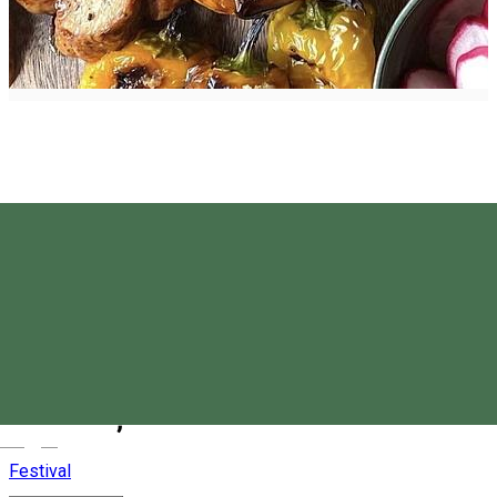
Festivalul de Cârnați de la
Nicolești
Magyar
Festival