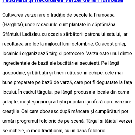
Cultivarea verzei are o tradiție de secole la Frumoasa
(Harghita), unde răsadurile sunt plantate în săptămâna
Sfântului Ladislau, cu ocazia sărbătorii patronului satului, iar
recoltarea are loc la mijlocul lunii octombrie. Cu acest prilej,
localnicii organizează târg și petrecere. Varza este unul dintre
ingredientele de bază ale bucătăriei secuiești. Pe lângă
gospodine, și bărbații și tinerii gătesc, în echipe, cele mai
bune preparate pe bază de varză, care pot fi degustate la fața
locului. În cadrul târgului, pe lângă produsele locale din carne
și lapte, meșteșugarii și artiștii populari își oferă spre vânzare
creațiile. Cei care obosesc după mâncare și cumpărături pot
urmări programul folcloric de pe scenă. Târgul și tăiatul verzei
se încheie, în mod tradițional, cu un dans folcloric.