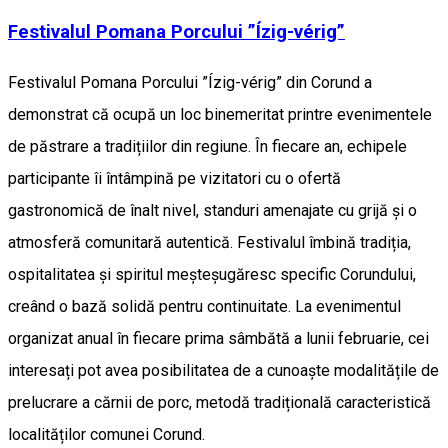
Festivalul Pomana Porcului ”Ízig-vérig”
Festivalul Pomana Porcului ”Ízig-vérig” din Corund a
demonstrat că ocupă un loc binemeritat printre evenimentele
de păstrare a tradițiilor din regiune. În fiecare an, echipele
participante îi întâmpină pe vizitatori cu o ofertă
gastronomică de înalt nivel, standuri amenajate cu grijă și o
atmosferă comunitară autentică. Festivalul îmbină tradiția,
ospitalitatea și spiritul meșteșugăresc specific Corundului,
creând o bază solidă pentru continuitate. La evenimentul
organizat anual în fiecare prima sâmbătă a lunii februarie, cei
interesați pot avea posibilitatea de a cunoaște modalitățile de
prelucrare a cărnii de porc, metodă tradițională caracteristică
localităților comunei Corund.