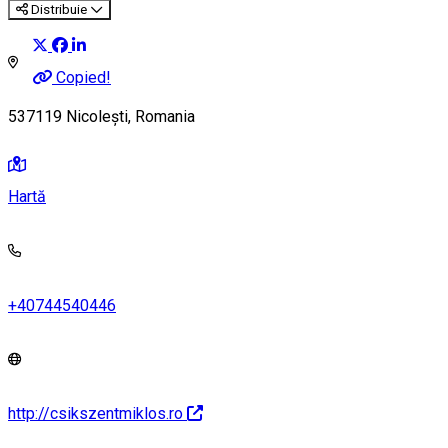
Distribuie
Copied!
537119 Nicolești, Romania
Hartă
+40744540446
http://csikszentmiklos.ro