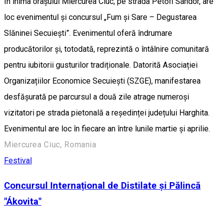
În inima orașului Miercurea Ciuc, pe strada Petőfi Sándor, are
loc evenimentul și concursul „Fum și Sare – Degustarea
Slăninei Secuiești”. Evenimentul oferă îndrumare
producătorilor și, totodată, reprezintă o întâlnire comunitară
pentru iubitorii gusturilor tradiționale. Datorită Asociației
Organizațiilor Economice Secuiești (SZGE), manifestarea
desfășurată pe parcursul a două zile atrage numeroși
vizitatori pe strada pietonală a reședinței județului Harghita.
Evenimentul are loc în fiecare an între lunile martie și aprilie.
Miercurea Ciuc, Romania
Festival
Concursul Internațional de Distilate și Pălincă
"Ákovita"