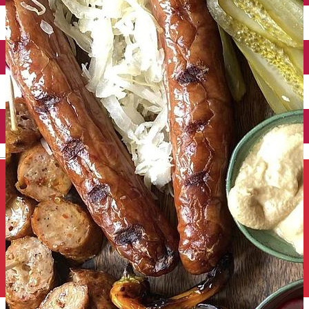
Închirieri auto
Închirieri de biciclete
English