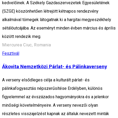
kedvelőinek. A Székely Gazdaszervezetek Egyesületének
(SZGE) köszönhetően létrejött kétnapos rendezvény
alkalmával tömegek látogatnak ki a hargitai megyeszékhely
sétálóutcájába. Az eseményt minden évben március és április
között rendezik meg.
Miercurea Ciuc, Romania
Fesztivál
Ákovita Nemzetközi Párlat- és Pálinkaverseny
A verseny elsődleges célja a kulturált párlat- és
pálinkafogyasztás népszerűsítése Erdélyben, különös
figyelemmel az évszázados hagyományokra és a jelenkor
minőségi követelményeire. A verseny nevezői olyan
részletes visszajelzést kapnak az általuk nevezett minták