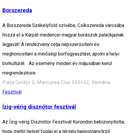
Borszereda
A Borszereda Székelyföld szívébe, Csíkszereda városába
hozza el a Kárpát-medencei magyar borászok palackjainak
legjavát! A rendezvény célja népszerűsíteni és
meghonosítani a minőségi borfogyasztást, ápolni a helyi
borkultúrát. Az esemény minden év májusában kerül
megrendezésre.
Piața Cetății 2, Miercurea Ciuc 530132, Románia
Fesztivál
Ízig-vérig disznótor fesztivál
Az Ízig-vérig Disznótor Fesztivál Korondon bebizonyította,
hogy méltó helyet foglal el a térség hagyományőrző