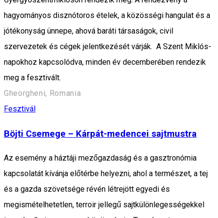
hagyományos disznótoros ételek, a közösségi hangulat és a
jótékonyság ünnepe, ahová baráti társaságok, civil
szervezetek és cégek jelentkezését várják. A Szent Miklós-
napokhoz kapcsolódva, minden év decemberében rendezik
meg a fesztivált.
Gheorgheni, Romania
Fesztivál
Böjti Csemege – Kárpát-medencei sajtmustra
Az esemény a háztáji mezőgazdaság és a gasztronómia
kapcsolatát kívánja előtérbe helyezni, ahol a természet, a tej
és a gazda szövetsége révén létrejött egyedi és
megismételhetetlen, terroir jellegű sajtkülönlegességekkel