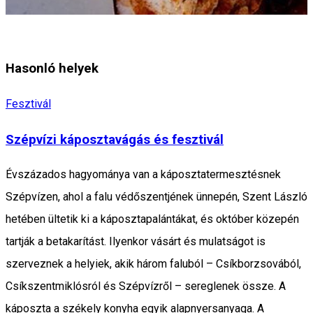
Hasonló helyek
Fesztivál
Szépvízi káposztavágás és fesztivál
Évszázados hagyománya van a káposztatermesztésnek
Szépvízen, ahol a falu védőszentjének ünnepén, Szent László
hetében ültetik ki a káposztapalántákat, és október közepén
tartják a betakarítást. Ilyenkor vásárt és mulatságot is
szerveznek a helyiek, akik három faluból – Csíkborzsovából,
Csíkszentmiklósról és Szépvízről – sereglenek össze. A
káposzta a székely konyha egyik alapnyersanyaga. A