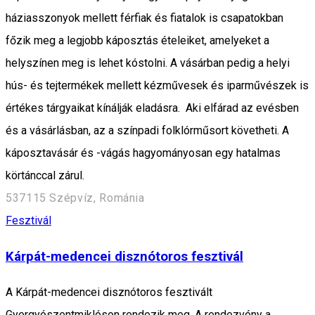
háziasszonyok mellett férfiak és fiatalok is csapatokban
főzik meg a legjobb káposztás ételeiket, amelyeket a
helyszínen meg is lehet kóstolni. A vásárban pedig a helyi
hús- és tejtermékek mellett kézművesek és iparművészek is
értékes tárgyaikat kínálják eladásra. Aki elfárad az evésben
és a vásárlásban, az a színpadi folklórműsort követheti. A
káposztavásár és -vágás hagyományosan egy hatalmas
körtánccal zárul.
537115 Szépvíz, Románia
Fesztivál
Kárpát-medencei disznótoros fesztivál
A Kárpát-medencei disznótoros fesztivált
Gyergyószentmiklóson rendezik meg. A rendezvény a