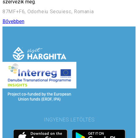
szervezik meg.
87MF+F6, Odorheiu Secuiesc, Romania
Bővebben
INGYENES LETÖLTÉS