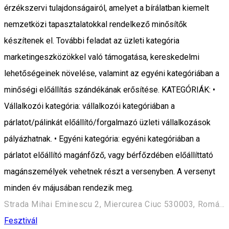
érzékszervi tulajdonságairól, amelyet a bírálatban kiemelt
nemzetközi tapasztalatokkal rendelkező minősítők
készítenek el. További feladat az üzleti kategória
marketingeszközökkel való támogatása, kereskedelmi
lehetőségeinek növelése, valamint az egyéni kategóriában a
minőségi előállítás szándékának erősítése. KATEGÓRIÁK: •
Vállalkozói kategória: vállalkozói kategóriában a
párlatot/pálinkát előállító/forgalmazó üzleti vállalkozások
pályázhatnak. • Egyéni kategória: egyéni kategóriában a
párlatot előállító magánfőző, vagy bérfőzdében előállíttató
magánszemélyek vehetnek részt a versenyben. A versenyt
minden év májusában rendezik meg.
Strada Mihai Eminescu 2, Miercurea Ciuc 530003, Románia
Fesztivál