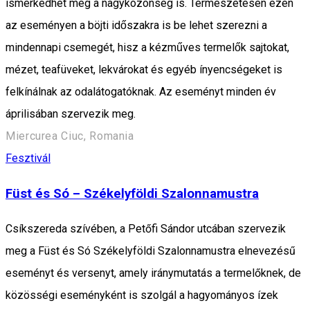
ismerkedhet meg a nagyközönség is. Természetesen ezen
az eseményen a böjti időszakra is be lehet szerezni a
mindennapi csemegét, hisz a kézműves termelők sajtokat,
mézet, teafüveket, lekvárokat és egyéb ínyencségeket is
felkínálnak az odalátogatóknak. Az eseményt minden év
áprilisában szervezik meg.
Miercurea Ciuc, Romania
Fesztivál
Füst és Só – Székelyföldi Szalonnamustra
Csíkszereda szívében, a Petőfi Sándor utcában szervezik
meg a Füst és Só Székelyföldi Szalonnamustra elnevezésű
eseményt és versenyt, amely iránymutatás a termelőknek, de
közösségi eseményként is szolgál a hagyományos ízek