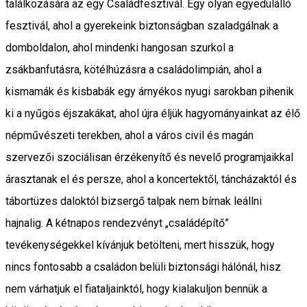
találkozására az egy Családfesztivál. Egy olyan egyedülálló
fesztivál, ahol a gyerekeink biztonságban szaladgálnak a
domboldalon, ahol mindenki hangosan szurkol a
zsákbanfutásra, kötélhúzásra a családolimpián, ahol a
kismamák és kisbabák egy árnyékos nyugi sarokban pihenik
ki a nyűgös éjszakákat, ahol újra éljük hagyományainkat az élő
népművészeti terekben, ahol a város civil és magán
szervezői szociálisan érzékenyítő és nevelő programjaikkal
árasztanak el és persze, ahol a koncertektől, táncházaktól és
tábortüzes daloktól bizsergő talpak nem bírnak leállni
hajnalig. A kétnapos rendezvényt „családépítő”
tevékenységekkel kívánjuk betölteni, mert hisszük, hogy
nincs fontosabb a családon belüli biztonsági hálónál, hisz
nem várhatjuk el fiataljainktól, hogy kialakuljon bennük a