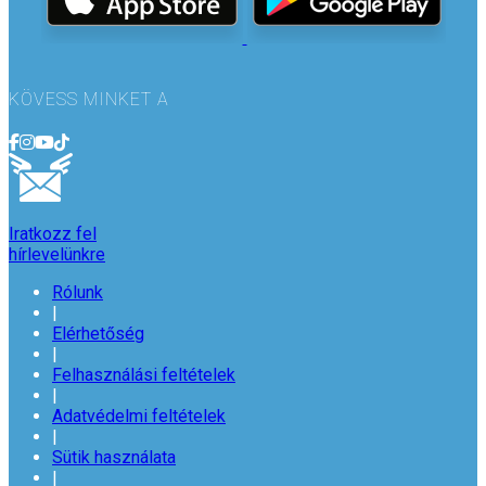
KÖVESS MINKET A
Iratkozz fel
hírlevelünkre
Rólunk
|
Elérhetőség
|
Felhasználási feltételek
|
Adatvédelmi feltételek
|
Sütik használata
|