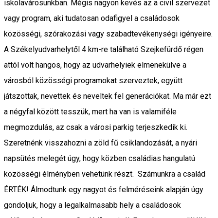
iskolavárosunkban. Mégis nagyon kevés az a civil szervezet
vagy program, aki tudatosan odafigyel a családosok
közösségi, szórakozási vagy szabadtevékenységi igényeire.
A Székelyudvarhelytől 4 km-re található Szejkefürdő régen
attól volt hangos, hogy az udvarhelyiek elmenekülve a
városból közösségi programokat szerveztek, együtt
játszottak, nevettek és neveltek fel generációkat. Ma már ezt
a négyfal között tesszük, mert ha van is valamiféle
megmozdulás, az csak a városi parkig terjeszkedik ki.
Szeretnénk visszahozni a zöld fű csiklandozását, a nyári
napsütés melegét úgy, hogy közben családias hangulatú
közösségi élményben vehetünk részt. Számunkra a család
ÉRTÉK! Álmodtunk egy nagyot és felméréseink alapján úgy
gondoljuk, hogy a legalkalmasabb hely a családosok