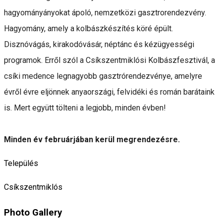
hagyományányokat ápoló, nemzetközi gasztrorendezvény.
Hagyomány, amely a kolbászkészítés köré épült.
Disznóvágás, kirakodóvásár, néptánc és kézügyességi
programok. Erről szól a Csíkszentmiklósi Kolbászfesztivál, a
csíki medence legnagyobb gasztrórendezvénye, amelyre
évről évre eljönnek anyaországi, felvidéki és román barátaink
is. Mert együtt tölteni a legjobb, minden évben!
Minden év februárjában kerül megrendezésre.
Település
Csíkszentmiklós
Photo Gallery