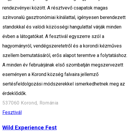
rendezvényei között. A résztvevő csapatok magas
színvonalú gasztronómiai kínálattal, igényesen berendezett
standokkal és valódi közösségi hangulattal várják minden
évben a látogatókat. A fesztivál egyszerre szól a
hagyományról, vendégszeretetről és a korondi kézműves
szellem bemutatásáról, erős alapot teremtve a folytatáshoz.
A minden év februárjának első szombatján megszervezett
eseményen a Korond község falvaira jellemző
sertésfeldolgozási módszerekkel ismerkedhetnek meg az
érdeklődők.
537060 Korond, Románia
Fesztivál
Wild Experience Fest