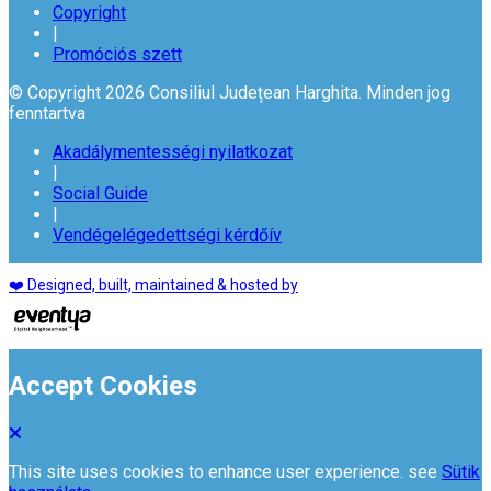
Copyright
|
Promóciós szett
© Copyright 2026 Consiliul Județean Harghita. Minden jog
fenntartva
Akadálymentességi nyilatkozat
|
Social Guide
|
Vendégelégedettségi kérdőív
❤️ Designed, built, maintained & hosted by
Accept Cookies
This site uses cookies to enhance user experience. see
Sütik