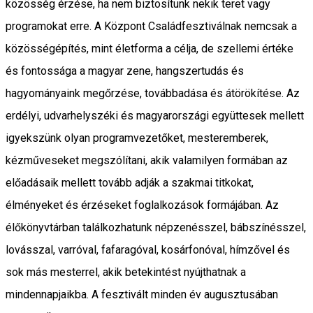
közösség érzése, ha nem biztosítunk nekik teret vagy
programokat erre. A Központ Családfesztiválnak nemcsak a
közösségépítés, mint életforma a célja, de szellemi értéke
és fontossága a magyar zene, hangszertudás és
hagyományaink megőrzése, továbbadása és átörökítése. Az
erdélyi, udvarhelyszéki és magyarországi együttesek mellett
igyekszünk olyan programvezetőket, mesteremberek,
kézműveseket megszólítani, akik valamilyen formában az
előadásaik mellett tovább adják a szakmai titkokat,
élményeket és érzéseket foglalkozások formájában. Az
élőkönyvtárban találkozhatunk népzenésszel, bábszínésszel,
lovásszal, varróval, fafaragóval, kosárfonóval, hímzővel és
sok más mesterrel, akik betekintést nyújthatnak a
mindennapjaikba. A fesztivált minden év augusztusában