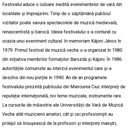
Festivalul aduce o culoare inedită evenimentelor de vară din
localitate și împrejurimi. Timp de o săptămână publicul
vizitator poate savura spectacolele de muzică medievală,
renascentistă și barocă. Ideea festivalului s-a conturat cu
ocazia unui eveniment cultural: In memoriam Kájoni János în
1979. Primul festival de muzică veche s-a organizat în 1980
din inițiativa membrilor formațiilor Barozda și Kájoni. În 1986
autoritățile comuniste au interzis evenimentul care și-a
deschis din nou porțile în 1990. An de an programele
festivalului prezintă publicului din Miercurea Ciuc interpreți de
reputație internațională, noi teme muzicale, instrumente rare.
La cursurile de măiestrie ale Universității de Vară de Muzică
Veche atât muzicienii amatori, cât și cei profesioniști au
prilejul să însușească de la profesori și interpreți maeștri,