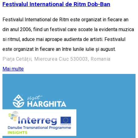
Festivalul International de Ritm Dob-Ban
Festivalul International de Ritm este organizat in fiecare an
din anul 2006, fiind un festival care scoate la evidenta muzica
si ritmul, aduce mai aproape audienta de artisti. Festivalul
este organizat în fiecare an între lunile iulie și august.
Piața Cetății, Miercurea Ciuc 530003, Romania
Mai multe