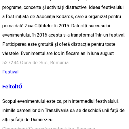
programe, concerte și activități distractive. Ideea festivalului
a fost inițiată de Asociația Kodáros, care a organizat pentru
prima dată Ziua Clătitelor în 2015. Datorită succesului
evenimentului, în 2016 acesta s-a transformat într-un festival.
Participarea este gratuită și oferă distracție pentru toate
vârstele. Evenimentul are loc în fiecare an în luna august.
537244 Ocna de Sus, Romania
Festival
FeltöltŐ
Scopul evenimentului este ca, prin intermediul festivalului,
inimile oamenilor din Transilvania să se deschidă unii față de
alții și față de Dumnezeu.
Gheorgheni/Gyergyószentmiklós, Romania