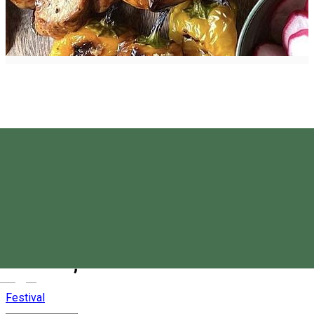
Festivalul de Cârnați de la
Nicolești
Magyar
Festival