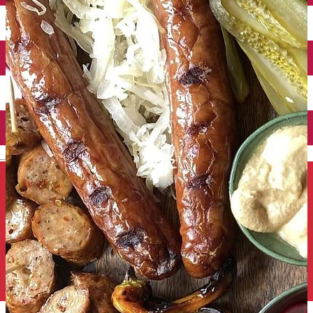
Închirieri auto
Închirieri de biciclete
English