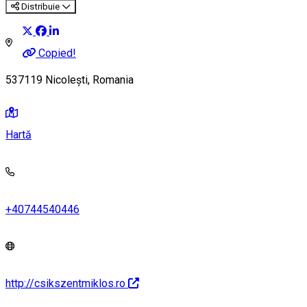
Distribuie
Copied!
537119 Nicolești, Romania
Hartă
+40744540446
http://csikszentmiklos.ro