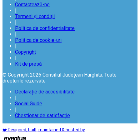
Contactează-ne
|
Termeni și condiții
|
Politica de confidențialitate
|
Politica de cookie-uri
|
Copyright
|
Kit de presă
© Copyright 2026 Consiliul Județean Harghita. Toate
drepturile rezervate
Declarație de accesibilitate
|
Social Guide
|
Chestionar de satisfacție
❤️ Designed, built, maintained & hosted by