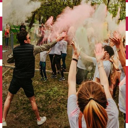
Închirieri auto
Închirieri de biciclete
English