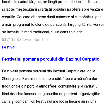
locului. În cadrul târgului, pe lângă produsele locale din carne
și lapte, meșteșugarii și artiștii populari își oferă spre vânzare
creațiile. Cei care obosesc după mâncare și cumpărături pot
urmări programul folcloric de pe scenă. Târgul și tăiatul verzei
se încheie, în mod tradițional, cu un dans folcloric.
537115 Szépvíz, Románia
Festival
Festivalul pomana porcului din Bazinul Carpatic
Festivalul pomana porcului din Bazinul Carpatic are loc la
Gheorgheni. Evenimentul este o sărbătoare a mâncărurilor
tradiționale din porc, a atmosferei comunitare și a carității,
fiind deschis înscrierilor grupurilor de prieteni, organizațiilor
civile și companiilor. Festivalul are loc în fiecare an în luna