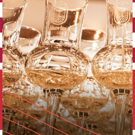
Închirieri auto
Închirieri de biciclete
English