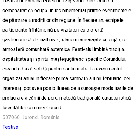
Festivalul Pomana Porcului ”Ízig-vérig” din Corund a
demonstrat că ocupă un loc binemeritat printre evenimentele
de păstrare a tradițiilor din regiune. În fiecare an, echipele
participante îi întâmpină pe vizitatori cu o ofertă
gastronomică de înalt nivel, standuri amenajate cu grijă și o
atmosferă comunitară autentică. Festivalul îmbină tradiția,
ospitalitatea și spiritul meșteșugăresc specific Corundului,
creând o bază solidă pentru continuitate. La evenimentul
organizat anual în fiecare prima sâmbătă a lunii februarie, cei
interesați pot avea posibilitatea de a cunoaște modalitățile de
prelucrare a cărnii de porc, metodă tradițională caracteristică
localităților comunei Corund.
537060 Korond, Románia
Festival