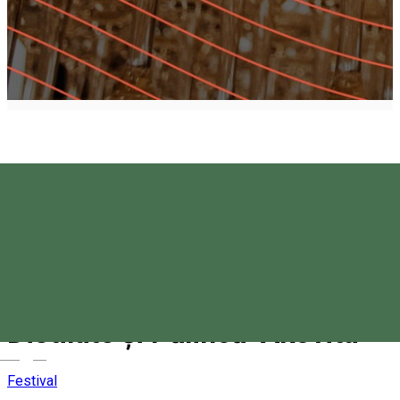
Concursul Internațional de
Distilate și Pălincă "Ákovita"
Magyar
Festival