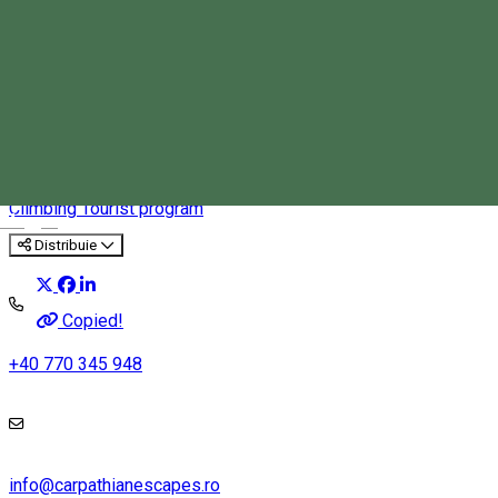
Tură de via ferrata în Cheile
Bicazului
Climbing
Tourist program
Magyar
Distribuie
Copied!
+40 770 345 948
info@carpathianescapes.ro