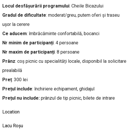
Locul desfășurării programului
: Cheile Bicazului
Gradul de dificultate
: moderat/greu, putem oferi și traseu
ușor la cerere
Ce aducem
: îmbrăcăminte confortabilă, bocanci
Nr minim de participanți
: 4 persoane
Nr maxim de participanți
: 8 persoane
Prânz
: coș picnic cu specialități locale, disponibil la solicitare
prealabilă
Preț
: 300 lei
Prețul include
: închiriere echipament, ghidajul
Prețul nu include:
prânzul de tip picnic, bilete de intrare
Location
Lacu Roșu