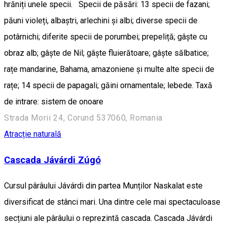
hrăniți unele specii. Specii de păsări: 13 specii de fazani;
păuni violeți, albaștri, arlechini și albi; diverse specii de
potârnichi; diferite specii de porumbei; prepeliță; gâște cu
obraz alb; gâște de Nil; gâște fluierătoare; gâște sălbatice;
rațe mandarine, Bahama, amazoniene și multe alte specii de
rațe; 14 specii de papagali; găini ornamentale; lebede. Taxă
de intrare: sistem de onoare
Strada Morii 24, Corund 537060, Romania
Atracție naturală
Cascada Jávárdi Zúgó
Cursul pârâului Jávárdi din partea Munților Naskalat este
diversificat de stânci mari. Una dintre cele mai spectaculoase
secțiuni ale pârâului o reprezintă cascada. Cascada Jávárdi