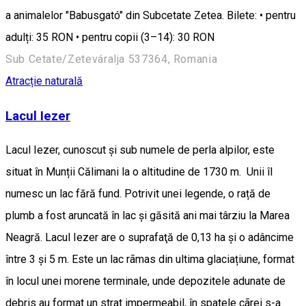
a animalelor "Babusgató" din Subcetate Zetea. Bilete: • pentru
adulți: 35 RON • pentru copii (3–14): 30 RON
Sub Cetate/Zeteváralja 537364, Romania
Atracție naturală
Lacul Iezer
Lacul Iezer, cunoscut și sub numele de perla alpilor, este
situat în Munții Călimani la o altitudine de 1730 m. Unii îl
numesc un lac fără fund. Potrivit unei legende, o rață de
plumb a fost aruncată în lac și găsită ani mai târziu la Marea
Neagră. Lacul Iezer are o suprafaţă de 0,13 ha şi o adâncime
între 3 şi 5 m. Este un lac rãmas din ultima glaciațiune, format
în locul unei morene terminale, unde depozitele adunate de
debris au format un strat impermeabil, în spatele cãrei s-a