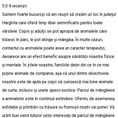
5.0
4
recenzii
Suntem foarte bucuroși că am reușit să creăm un loc în județul
Harghita care oferă timp liber semnificativ pentru toate
vârstele. Copiii și adulții se pot apropia de animalele care
trăiesc în parc, le pot atinge și mângâia. În multe cazuri,
contactul cu animalele poate avea un caracter terapeutic,
deoarece are un efect benefic asupra sănătății noastre fizice
și mentale. În zilele noastre, familiile dețin din ce în ce mai
puține animale de companie, așa că unul dintre obiectivele
noastre este de ajuta pe copii să cunoască mai bine animale
de curte, inclusiv și unele specii exotice. Parcul de mângâiere
a animalelor este în continuă extindere. Oferim, de asemenea,
echitație și plimbări cu trăsura cu frumoșii noștri cai ponei. Vă
urăm bun venit tuturor celor interesați de parcul de mângâiere