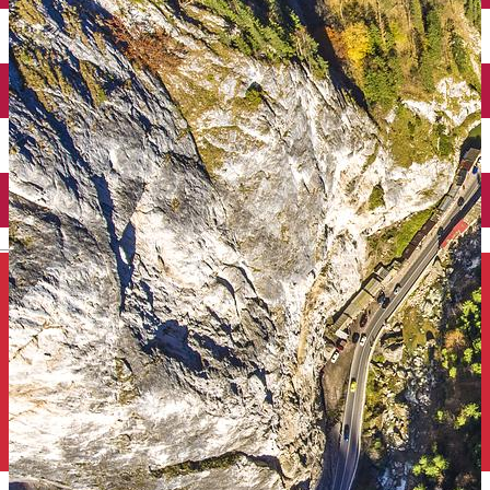
Închirieri auto
Închirieri de biciclete
English