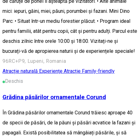
de căruțe de ponei îi așteaptă pe vizitatori. • Alte animale
mici: iepuri, găini, miei, păuni, porumbei și fazani. Mini Dino
Parc: • Situat într-un mediu forestier plăcut. • Program ideal
pentru familii, atât pentru copii, cât și pentru adulți. Parcul este
deschis zilnic între orele 10:00 și 18:00. Vizitați-ne și
bucurați-vă de apropierea naturii și de experiențele speciale!
96RC+P9, Lupeni, Romania
Atracție naturală
Experienţe
Atracție Family-friendly
Deschis
Grădina păsărilor ornamentale Corund
În Grădina păsărilor ornamentale Corund trăiesc aproape 40
de specii de păsări, de la păuni și păsări acvatice la fazani și
papagali. Există posibilitatea să mângâiați păsările, și să