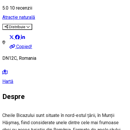
5.0
10
recenzii
Atracție naturală
Distribuie
Copied!
DN12C, Romania
Hartă
Despre
Cheile Bicazului sunt situate în nord-estul țării, în Munții
Hășmaș, fiind considerate unele dintre cele mai frumoase
chei cu acces turistic din România. Formate de apele râului