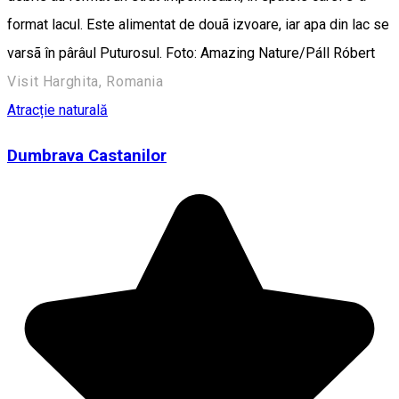
format lacul. Este alimentat de douã izvoare, iar apa din lac se
varsã în pârâul Puturosul. Foto: Amazing Nature/Páll Róbert
Visit Harghita, Romania
Atracție naturală
Dumbrava Castanilor