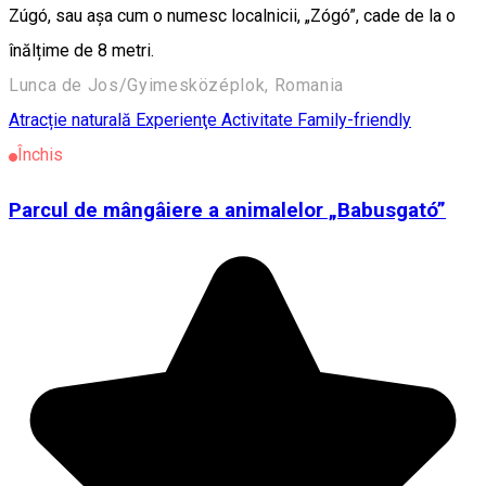
Zúgó, sau așa cum o numesc localnicii, „Zógó”, cade de la o
înălțime de 8 metri.
Lunca de Jos/Gyimesközéplok, Romania
Atracție naturală
Experienţe
Activitate Family-friendly
Închis
Parcul de mângâiere a animalelor „Babusgató”