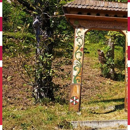
Închirieri auto
Închirieri de biciclete
English