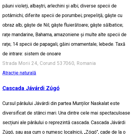
păuni violeți, albaștri, arlechini și albi; diverse specii de
potârnichi; diferite specii de porumbei; prepeliță; gâște cu
obraz alb; gâște de Nil; gâște fluierătoare; gâște sălbatice;
rațe mandarine, Bahama, amazoniene și multe alte specii de
rațe; 14 specii de papagali; găini ornamentale; lebede. Taxă
de intrare: sistem de onoare
Strada Morii 24, Corund 537060, Romania
Atracție naturală
Cascada Jávárdi Zúgó
Cursul pârâului Jávárdi din partea Munților Naskalat este
diversificat de stânci mari. Una dintre cele mai spectaculoase
secțiuni ale pârâului o reprezintă cascada. Cascada Jávárdi
Zúgó, sau așa cum o numesc localnicii, „Zógó”, cade de la o