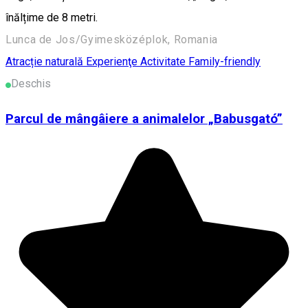
înălțime de 8 metri.
Lunca de Jos/Gyimesközéplok, Romania
Atracție naturală
Experienţe
Activitate Family-friendly
Deschis
Parcul de mângâiere a animalelor „Babusgató”