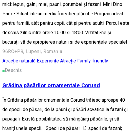
mici: iepuri, găini, miei, păuni, porumbei și fazani. Mini Dino
Parc: • Situat într-un mediu forestier plăcut. • Program ideal
pentru familii, atât pentru copii, cât și pentru adulți. Parcul este
deschis zilnic între orele 10:00 și 18:00. Vizitați-ne și
bucurați-vă de apropierea naturii și de experiențele speciale!
96RC+P9, Lupeni, Romania
Atracție naturală
Experienţe
Atracție Family-friendly
Deschis
Grădina păsărilor ornamentale Corund
În Grădina păsărilor ornamentale Corund trăiesc aproape 40
de specii de păsări, de la păuni și păsări acvatice la fazani și
papagali. Există posibilitatea să mângâiați păsările, și să
hrăniți unele specii. Specii de păsări: 13 specii de fazani;