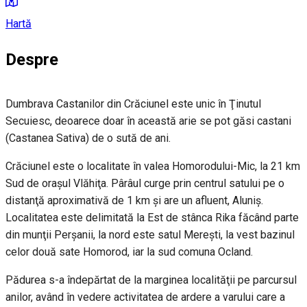
Hartă
Despre
Dumbrava Castanilor din Crăciunel este unic în Ţinutul
Secuiesc, deoarece doar în această arie se pot găsi castani
(Castanea Sativa) de o sută de ani.
Crăciunel este o localitate în valea Homorodului-Mic, la 21 km
Sud de oraşul Vlăhiţa. Pârâul curge prin centrul satului pe o
distanţă aproximativă de 1 km şi are un afluent, Aluniş.
Localitatea este delimitată la Est de stânca Rika făcând parte
din munţii Perşanii, la nord este satul Mereşti, la vest bazinul
celor două sate Homorod, iar la sud comuna Ocland.
Pădurea s-a îndepărtat de la marginea localităţii pe parcursul
anilor, având în vedere activitatea de ardere a varului care a