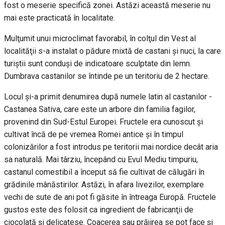
fost o meserie specifică zonei. Astăzi această meserie nu
mai este practicată în localitate.
Mulţumit unui microclimat favorabil, în colţul din Vest al
localităţii s-a instalat o pădure mixtă de castani şi nuci, la care
turiştii sunt conduşi de indicatoare sculptate din lemn.
Dumbrava castanilor se întinde pe un teritoriu de 2 hectare.
Locul şi-a primit denumirea după numele latin al castanilor -
Castanea Sativa, care este un arbore din familia fagilor,
provenind din Sud-Estul Europei. Fructele era cunoscut şi
cultivat încă de pe vremea Romei antice şi în timpul
colonizărilor a fost introdus pe teritorii mai nordice decât aria
sa naturală. Mai târziu, începând cu Evul Mediu timpuriu,
castanul comestibil a început să fie cultivat de călugări în
grădinile mânăstirilor. Astăzi, în afara livezilor, exemplare
vechi de sute de ani pot fi găsite în întreaga Europă. Fructele
gustos este des folosit ca ingredient de fabricanţii de
ciocolată şi delicatese. Coacerea sau prăjirea se pot face şi