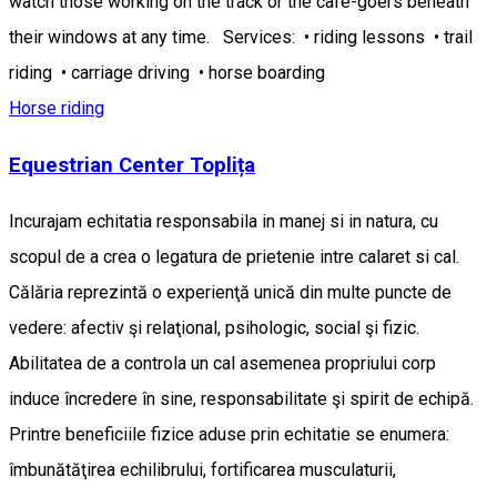
watch those working on the track or the café-goers beneath
their windows at any time. Services: • riding lessons • trail
riding • carriage driving • horse boarding
Horse riding
Equestrian Center Toplița
Incurajam echitatia responsabila in manej si in natura, cu
scopul de a crea o legatura de prietenie intre calaret si cal.
Călăria reprezintă o experienţă unică din multe puncte de
vedere: afectiv şi relaţional, psihologic, social şi fizic.
Abilitatea de a controla un cal asemenea propriului corp
induce încredere în sine, responsabilitate şi spirit de echipă.
Printre beneficiile fizice aduse prin echitatie se enumera:
îmbunătăţirea echilibrului, fortificarea musculaturii,