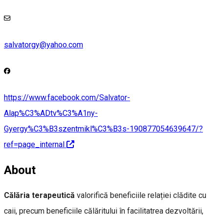
salvatorgy@yahoo.com
https://www.facebook.com/Salvator-
Alap%C3%ADtv%C3%A1ny-
Gyergy%C3%B3szentmikl%C3%B3s-190877054639647/?
ref=page_internal
About
Călăria terapeutică
valorifică beneficiile relației clădite cu
caii, precum beneficiile călăritului în facilitatrea dezvoltării,