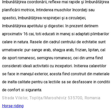
îmbunătăţirea coordonării, reflexe mai rapide şi îmbunătăţirea
planificării motrice, întinderea muschilor încordaţi sau
spastici, îmbunătăţirea respiraţiei şi a circulaţiei,
îmbunătăţirea apetitului şi digestiei. In prezent detinem
aproximativ 16 cai, toti educati in manej si adaptati plimbarilor
calare in natura. Rasele din cadrul centrului de echitatie sunt
urmatoarele: pur-sange arab, shagya arab, frizian, lipitan, cal
de sport romanesc, semigreu romanesc, cei din urma fiind
considerati ideali activitatii cu incepatori. Initierea calaretilor
se face in manejul exterior, acesta fiind construit din materiale
de inalta calitate pentru ca lectiile sa se desfasoare in conditii
de confort si siguranta.
Strada Vilelor, Toplița/Maroshévíz 535700, Romania
Horse riding