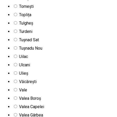
Tomești
Toplița
Tulgheș
Turdeni
Tușnad Sat
Tușnadu Nou
Uilac
Ulcani
Ulieș
Văcărești
Vale
Valea Boroș
Valea Capelei
Valea Gârbea