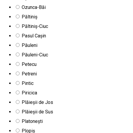
Ozunca-Băi
Păltiniș
Păltiniș-Ciuc
Pasul Cașin
Păuleni
Păuleni-Ciuc
Petecu
Petreni
Pintic
Piricica
Plăieșii de Jos
Plăieșii de Sus
Platonești
Plopiș