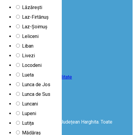
Lăzărești
Laz-Firtănuș
Abonează-te
Laz-Șoimuș
la newsletter
Leliceni
Despre noi
Liban
|
Contactează-ne
Livezi
|
Locodeni
Termeni și condiții
|
Lueta
Politica de confidențialitate
|
Lunca de Jos
Politica de cookie-uri
Lunca de Sus
|
Copyright
Luncani
|
Kit de presă
Lupeni
© Copyright 2026 Consiliul Județean Harghita. Toate
Lutița
drepturile rezervate
Mădăraș