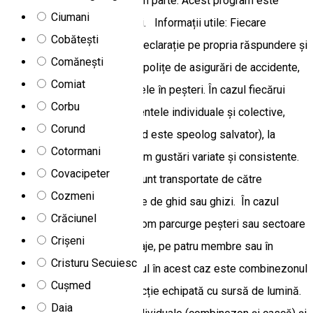
nevoilor fiecărui participant în parte. Acest program este
Ciumani
disponibil în tot cursul anului. Informații utile: Fiecare
Cobătești
participant completează o Declarație pe propria răspundere și
Comănești
vă sugerăm încheierea unor polițe de asigurări de accidente,
Comiat
care să acoperă și accidentele în peșteri. În cazul fiecărui
Corbu
program asigurăm echipamentele individuale și colective,
Corund
ghidul de peșteră (acest ghid este speolog salvator), la
Cotormani
mijlocul fiecărei ture asigurăm gustări variate și consistente.
Covacipeter
Echipamentele individuale sunt transportate de către
Cozmeni
participanți, iar cele colective de ghid sau ghizi. În cazul
Crăciunel
programelor de speologie vom parcurge peșteri sau sectoare
Crișeni
de peșteri în târâșuri, ramonaje, pe patru membre sau în
Cristuru Secuiesc
mersul piticului. Echipamentul în acest caz este combinezonul
Cușmed
speologic și casca de protecție echipată cu sursă de lumină.
Daia