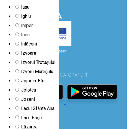
Iașu
Ighiu
Imper
Ineu
Inlăceni
Izvoare
Izvorul Trotușului
Izvoru Mureșului
DESCARCĂ GRATUIT
Jigodin-Băi
Jolotca
Joseni
Lacul Sfânta Ana
Lacu Roșu
URMĂREȘTE-NE PE
Lăzarea