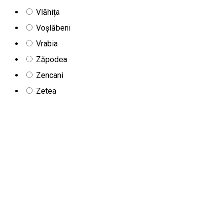
Vlăhița
Voșlăbeni
Vrabia
Zăpodea
Zencani
Zetea