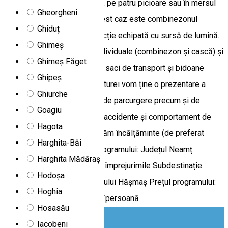
de peșteri în târâș, ramonaje, pe patru picioare sau în mersul
Gheorgheni
piticului. Echipamentul în acest caz este combinezonul
Ghiduț
speologic și casca de protecție echipată cu sursă de lumină.
Ghimeș
Asigurăm echipamentele individuale (combinezon și cască) și
Ghimeș Făget
colective (corzi, carabiniere, saci de transport și bidoane
Ghipeș
etanș). Înainte de începerea turei vom ține o prezentare a
Ghiurche
echipamentelor, a tehnicilor de parcurgere precum și de
Goagiu
comportament preventiv de accidente și comportament de
Hagota
protecție a naturii. Nu asigurăm încălțăminte (de preferat
Harghita-Băi
cizme de cauciuc). Locul programului: Județul Neamț
Harghita Mădăraș
Microregiune: Gheorgheni și împrejurimile Subdestinație:
Hodoșa
Parcul Național Cheile Bicazului Hășmaș Prețul programului:
Hoghia
min. 5 persoane – 150 RON/persoană
Hosasău
Iacobeni