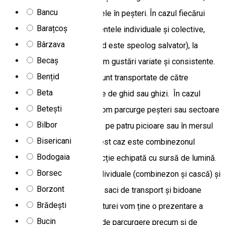
Bancu
care să acoperă și accidentele în peșteri. În cazul fiecărui
Barațcoș
program asigurăm echipamentele individuale și colective,
Bârzava
ghidul de peșteră (acest ghid este speolog salvator), la
Becaș
mijlocul fiecărei ture asigurăm gustări variate și consistente.
Bențid
Echipamentele individuale sunt transportate de către
Beta
participanți, iar cele colective de ghid sau ghizi. În cazul
Betești
programelor de speologie vom parcurge peșteri sau sectoare
Bilbor
de peșteri în târâș, ramonaje, pe patru picioare sau în mersul
Bisericani
piticului. Echipamentul în acest caz este combinezonul
Bodogaia
speologic și casca de protecție echipată cu sursă de lumină.
Borsec
Asigurăm echipamentele individuale (combinezon și cască) și
Borzont
colective (corzi, carabiniere, saci de transport și bidoane
Brădești
etanș). Înainte de începerea turei vom ține o prezentare a
Bucin
echipamentelor, a tehnicilor de parcurgere precum și de