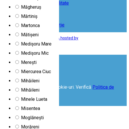
Declarație de accesibilitate
Măgheruș
|
Social Guide
Mărtiniș
|
Chestionar de satisfacție
Martonca
Mătișeni
❤️ Designed, built, maintained & hosted by
Medișoru Mare
Medișoru Mic
Merești
Acceptă Cookies
Miercurea Ciuc
Mihăileni
Acest website folosește cookie-uri. Verifică
Politica de
Mihăileni
cookie-uri
Minele Lueta
Acceptă
Misentea
Moglănești
Morăreni