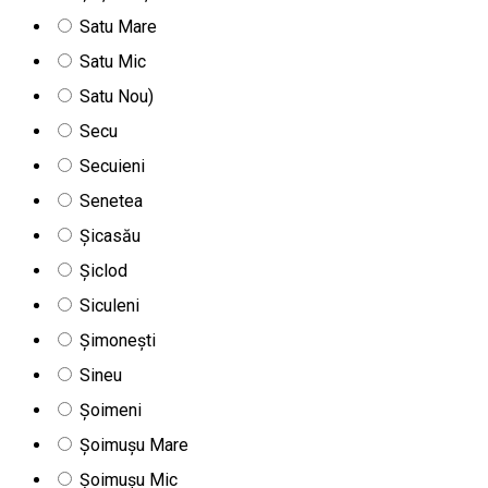
Satu Mare
Satu Mic
Satu Nou)
Secu
Secuieni
Senetea
Șicasău
Șiclod
Siculeni
Șimonești
Sineu
Șoimeni
Șoimușu Mare
Șoimușu Mic