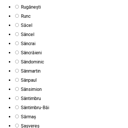
Rugănești
Runc
Săcel
Sâncel
Sâncrai
Sâncrăieni
Sândominic
Sânmartin
Sânpaul
Sânsimion
Sântimbru
Sântimbru-Băi
Sărmaș
Șașvereș