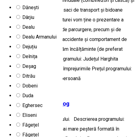
Asigurăm echipamentele individuale (combinezon și cască) și
Dănești
colective (corzi, carabiniere, saci de transport și bidoane
Dârjiu
etanș). Înainte de începerea turei vom ține o prezentare a
Dealu
echipamentelor, a tehnicilor de parcurgere, precum și de
Dealu Armanului
comportament preventiv de accidente și comportament de
Dejuțiu
protecție a naturii. Nu asigurăm încălțăminte (de preferat
Delnița
cizme de cauciuc). Locul programului: Județul Harghita
Deșag
Microregiune: Gheorgheni și împrejurimile Prețul programului:
Ditrău
min. 4 persoane – 50 RON/persoană
Dobeni
Program turistic
Speologie
Duda
Vizită la Peștera Toșorog
Eghersec
Eliseni
Întâlnire cu ghidul la fața locului. Descrierea programului:
Făgețel
Această peșteră este cea mai mare peșteră formată în
Făgețel