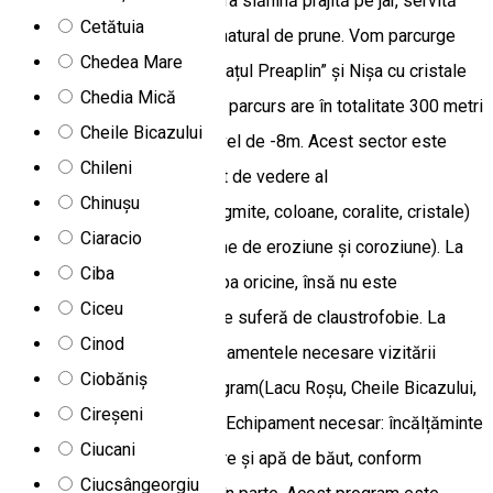
vizitarea peșterii vom prepara slănină prâjită pe jar, servită
Cetătuia
împreună cu o cupă de suc natural de prune. Vom parcurge
Chedea Mare
sectorul tuistic, urmat de ”Brațul Preaplin” și Nișa cu cristale
Chedia Mică
din fundul Sălii Mari. Traseul parcurs are în totalitate 300 metri
Cheile Bicazului
lungime și o diferență de nivel de -8m. Acest sector este
Chileni
foarte spectaculos din punct de vedere al
Chinușu
fomațiunilor(stalactite, stalagmite, coloane, coralite, cristale)
Ciaracio
și a formelor de peșteră(urme de eroziune și coroziune). La
Ciba
acest program poate participa oricine, însă nu este
Ciceu
recomandat persoanelor care suferă de claustrofobie. La
Cinod
această tură asigurăm echipamentele necesare vizitării
Ciobăniș
peșterii, ghidarea pe tot program(Lacu Roșu, Cheile Bicazului,
Cireșeni
Peștera Șugău) și gustările. Echipament necesar: încălțăminte
Ciucani
și haine de drumeție, mâncare și apă de băut, conform
Ciucsângeorgiu