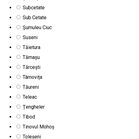
Subcetate
Sub Cetate
Șumuleu Ciuc
Suseni
Tăietura
Tămașu
Tărcești
Târnovița
Tăureni
Teleac
Țengheler
Tibod
Tinovul Mohoș
Toleșeni