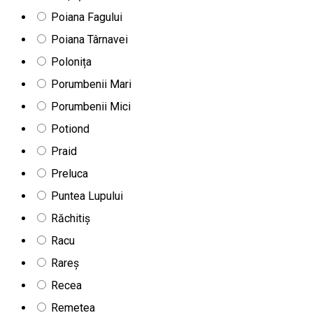
Poiana Fagului
Poiana Târnavei
Polonița
Porumbenii Mari
Porumbenii Mici
Potiond
Praid
Preluca
Puntea Lupului
Răchitiș
Racu
Rareș
Recea
Remetea