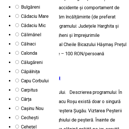
Bulgăreni
comportament preventiv de accidente și comportament de
Cădaciu Mare
protecție a naturii. Nu asigurăm încălțăminte (de preferat
Cădaciu Mic
cizme de cauciuc). Locul programului: Județele Harghita și
Călimănel
Neamț Microregiune: Gheorgheni și împrejurimile
Călnaci
Subdestinație: Parcul Național Cheile Bicazului Hășmaș Prețul
Calonda
programului: min. 5 persoane – 100 RON/persoană
Călugăreni
Program turistic
Speologie
Căpâlnița
Vizită la Peștera Șugău
Capu Corbului
Carpitus
Întâlnire cu ghidul la fața locului. Descrierea programului: În
Cârța
zona Turistică Gheorgheni-Lacu Roșu există doar o singură
Cașinu Nou
peșteră de interes turistic, Peștera Șugău. Viztarea Peșterii
Cechești
Șugău se face în prezența ghiului de peșteră. Înainte de
Cehețel