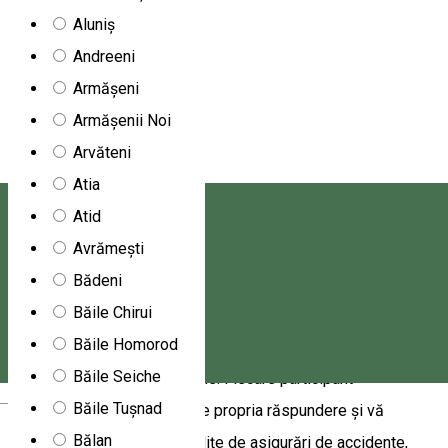
Aluniș
Vizită la Peștera Flacăra
Andreeni
Armășeni
Întâlnire cu ghidul la fața locului. Descrierea programului:
Armășenii Noi
Această peșteră se găsește în albia unui pârâu, din acest
Arvăteni
motiv este accesibilă ori în cursul iernii ori în perioadele
Atia
secetoase sau stabile din punct de vedere meteorologic.
Atid
Lungimea totală a peșterii este de 240 metrii și are o
Avrămești
diferență de nivel de -5 metrii. Este spectaculoasă din punct
Bădeni
de vedere al fomațiunilor de peșteră. Marea majoritate a
Băile Chirui
peșterii se parcurge în târâș și poate participa oricine la
Băile Homorod
program, însă nu este recomandat persoanelor care suferă de
Băile Seiche
claustrofobie. Informații utile: Fiecare participant
Magyar
Băile Tușnad
completează o Declarație pe propria răspundere și vă
Bălan
sugerăm încheierea unor polițe de asigurări de accidente,