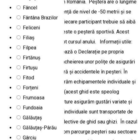
conglomerate calcaroase din România. Peștera are o lungime
Fâncel
totală de 400 metrii, o diferență de nivel de -50 metrii și se
Fântâna Brazilor
parcurge în totalitate târâș. Fiecare participant trebuie să aibă
Feliceni
condiție fizică bună fiindcă este o peșteră sportivă. Acest
Filiaș
program este disponibil în tot cursul anului. Informații utile:
Filpea
Fiecare participant completează o Declarație pe propria
Firtănuș
răspundere și vă sugerăm încheierea unor polițe de asigurări
Firtușu
de accidente, care să acoperă și accidentele în peșteri. În
Fitod
cazul fiecărui program asigurăm echipamentele individuale și
Forțeni
colective, ghidul de peșteră (acest ghid este speolog
Frumoasa
salvator), la mijlocul fiecărei ture asigurăm gustări variate și
Fundoaia
consistente. Echipamentele individuale sunt transportate de
Gălăuțaș
către participanți, iar cele colective de ghid sau ghizi. În cazul
Gălăuțaș-Pârău
programelor de speologie vom parcurge peșteri sau sectoare
Gârciu