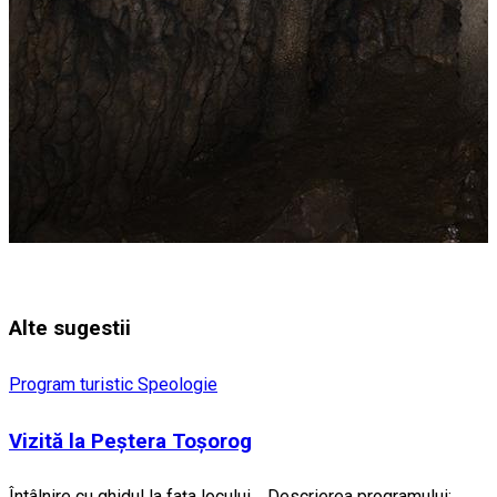
Alte sugestii
Program turistic
Speologie
Vizită la Peștera Toșorog
Întâlnire cu ghidul la fața locului. Descrierea programului: