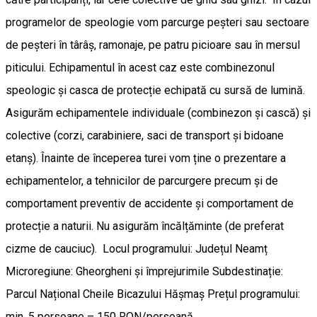
programelor de speologie vom parcurge peșteri sau sectoare
de peșteri în târâș, ramonaje, pe patru picioare sau în mersul
piticului. Echipamentul în acest caz este combinezonul
speologic și casca de protecție echipată cu sursă de lumină.
Asigurăm echipamentele individuale (combinezon și cască) și
colective (corzi, carabiniere, saci de transport și bidoane
etanș). Înainte de începerea turei vom ține o prezentare a
echipamentelor, a tehnicilor de parcurgere precum și de
comportament preventiv de accidente și comportament de
protecție a naturii. Nu asigurăm încălțăminte (de preferat
cizme de cauciuc). Locul programului: Județul Neamț
Microregiune: Gheorgheni și împrejurimile Subdestinație:
Parcul Național Cheile Bicazului Hășmaș Prețul programului:
min. 5 persoane – 150 RON/persoană