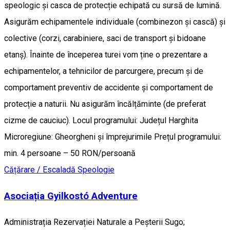
speologic și casca de protecție echipată cu sursă de lumină.
Asigurăm echipamentele individuale (combinezon și cască) și
colective (corzi, carabiniere, saci de transport și bidoane
etanș). Înainte de începerea turei vom ține o prezentare a
echipamentelor, a tehnicilor de parcurgere, precum și de
comportament preventiv de accidente și comportament de
protecție a naturii. Nu asigurăm încălțăminte (de preferat
cizme de cauciuc). Locul programului: Județul Harghita
Microregiune: Gheorgheni și împrejurimile Prețul programului:
min. 4 persoane – 50 RON/persoană
Cățărare / Escaladă
Speologie
Asociația Gyilkostó Adventure
Administrația Rezervației Naturale a Peșterii Sugo;