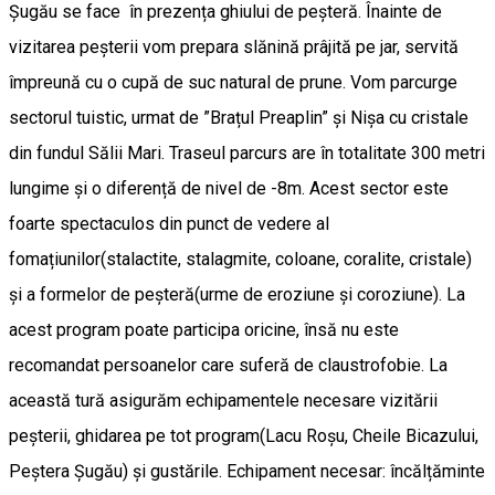
Șugău se face în prezența ghiului de peșteră. Înainte de
vizitarea peșterii vom prepara slănină prâjită pe jar, servită
împreună cu o cupă de suc natural de prune. Vom parcurge
sectorul tuistic, urmat de ”Brațul Preaplin” și Nișa cu cristale
din fundul Sălii Mari. Traseul parcurs are în totalitate 300 metri
lungime și o diferență de nivel de -8m. Acest sector este
foarte spectaculos din punct de vedere al
fomațiunilor(stalactite, stalagmite, coloane, coralite, cristale)
și a formelor de peșteră(urme de eroziune și coroziune). La
acest program poate participa oricine, însă nu este
recomandat persoanelor care suferă de claustrofobie. La
această tură asigurăm echipamentele necesare vizitării
peșterii, ghidarea pe tot program(Lacu Roșu, Cheile Bicazului,
Peștera Șugău) și gustările. Echipament necesar: încălțăminte