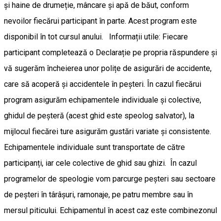
și haine de drumeție, mâncare și apă de băut, conform
nevoilor fiecărui participant în parte. Acest program este
disponibil în tot cursul anului. Informații utile: Fiecare
participant completează o Declarație pe propria răspundere și
vă sugerăm încheierea unor polițe de asigurări de accidente,
care să acoperă și accidentele în peșteri. În cazul fiecărui
program asigurăm echipamentele individuale și colective,
ghidul de peșteră (acest ghid este speolog salvator), la
mijlocul fiecărei ture asigurăm gustări variate și consistente.
Echipamentele individuale sunt transportate de către
participanți, iar cele colective de ghid sau ghizi. În cazul
programelor de speologie vom parcurge peșteri sau sectoare
de peșteri în târâșuri, ramonaje, pe patru membre sau în
mersul piticului. Echipamentul în acest caz este combinezonul