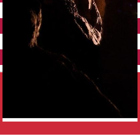
Închirieri auto
Închirieri de biciclete
English