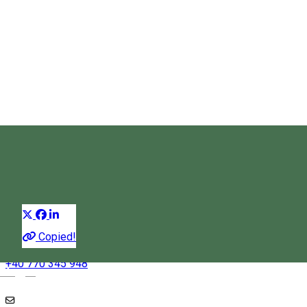
Tură de aventură în Peştera
Şugău
Speologie
Distribuie
Copied!
+40 770 345 948
Magyar