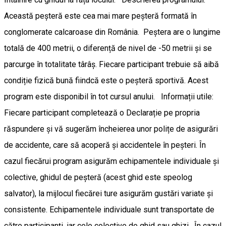
Această peșteră este cea mai mare peșteră formată în
conglomerate calcaroase din România. Peștera are o lungime
totală de 400 metrii, o diferență de nivel de -50 metrii și se
parcurge în totalitate târâș. Fiecare participant trebuie să aibă
condiție fizică bună fiindcă este o peșteră sportivă. Acest
program este disponibil în tot cursul anului. Informații utile:
Fiecare participant completează o Declarație pe propria
răspundere și vă sugerăm încheierea unor polițe de asigurări
de accidente, care să acoperă și accidentele în peșteri. În
cazul fiecărui program asigurăm echipamentele individuale și
colective, ghidul de peșteră (acest ghid este speolog
salvator), la mijlocul fiecărei ture asigurăm gustări variate și
consistente. Echipamentele individuale sunt transportate de
către participanți, iar cele colective de ghid sau ghizi. În cazul