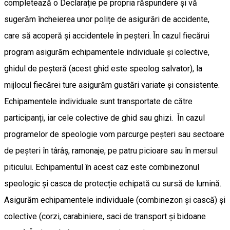
completează o Declarație pe propria răspundere și vă
sugerăm încheierea unor polițe de asigurări de accidente,
care să acoperă și accidentele în peșteri. În cazul fiecărui
program asigurăm echipamentele individuale și colective,
ghidul de peșteră (acest ghid este speolog salvator), la
mijlocul fiecărei ture asigurăm gustări variate și consistente.
Echipamentele individuale sunt transportate de către
participanți, iar cele colective de ghid sau ghizi. În cazul
programelor de speologie vom parcurge peșteri sau sectoare
de peșteri în târâș, ramonaje, pe patru picioare sau în mersul
piticului. Echipamentul în acest caz este combinezonul
speologic și casca de protecție echipată cu sursă de lumină.
Asigurăm echipamentele individuale (combinezon și cască) și
colective (corzi, carabiniere, saci de transport și bidoane