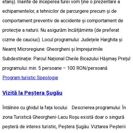
etanș). Înainte de începerea turei vom ține o prezentare a
echipamentelor, a tehnicilor de parcurgere precum și de
comportament preventiv de accidente și comportament de
protecție a naturii. Nu asigurăm încălțăminte (de preferat
cizme de cauciuc). Locul programului: Județele Harghita și
Neamț Microregiune: Gheorgheni și împrejurimile
Subdestinație: Parcul Național Cheile Bicazului Hășmaș Prețul
programului: min. 5 persoane – 100 RON/persoană
Program turistic
Speologie
Vizită la Peștera Șugău
Întâlnire cu ghidul la fața locului. Descrierea programului: În
zona Turistică Gheorgheni-Lacu Roșu există doar o singură
peșteră de interes turistic, Peștera Șugău. Viztarea Peșterii