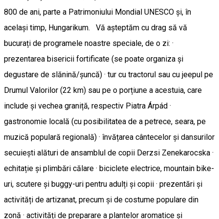
800 de ani, parte a Patrimoniului Mondial UNESCO și, în
același timp, Hungarikum. Vă așteptăm cu drag să vă
bucurați de programele noastre speciale, de o zi: ·
prezentarea bisericii fortificate (se poate organiza și
degustare de slănină/șuncă) · tur cu tractorul sau cu jeepul pe
Drumul Valorilor (22 km) sau pe o porțiune a acestuia, care
include și vechea graniță, respectiv Piatra Árpád ·
gastronomie locală (cu posibilitatea de a petrece, seara, pe
muzică populară regională) · învățarea cântecelor și dansurilor
secuiești alături de ansamblul de copii Derzsi Zenekarocska ·
echitație și plimbări călare · biciclete electrice, mountain bike-
uri, scutere și buggy-uri pentru adulți și copii · prezentări și
activități de artizanat, precum și de costume populare din
zonă · activități de preparare a plantelor aromatice și