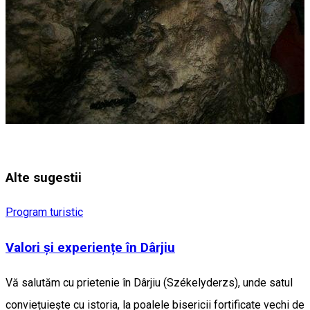
Alte sugestii
Program turistic
Valori și experiențe în Dârjiu
Vă salutăm cu prietenie în Dârjiu (Székelyderzs), unde satul
conviețuiește cu istoria, la poalele bisericii fortificate vechi de