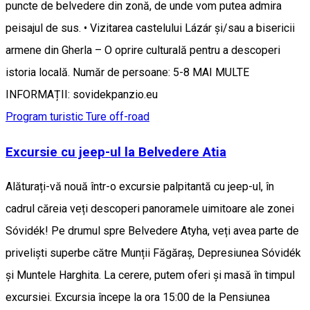
puncte de belvedere din zonă, de unde vom putea admira
peisajul de sus. • Vizitarea castelului Lázár și/sau a bisericii
armene din Gherla – O oprire culturală pentru a descoperi
istoria locală. Număr de persoane: 5-8 MAI MULTE
INFORMAȚII: sovidekpanzio.eu
Program turistic
Ture off-road
Excursie cu jeep-ul la Belvedere Atia
Alăturați-vă nouă într-o excursie palpitantă cu jeep-ul, în
cadrul căreia veți descoperi panoramele uimitoare ale zonei
Sóvidék! Pe drumul spre Belvedere Atyha, veți avea parte de
priveliști superbe către Munții Făgăraș, Depresiunea Sóvidék
și Muntele Harghita. La cerere, putem oferi și masă în timpul
excursiei. Excursia începe la ora 15:00 de la Pensiunea