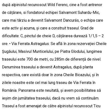
după alpinistul recunoscut Wild Ferenc, cine a fost antrenor
de cățărare, si fondatorul echipei Salvamont Suhardu-Mic,
care mai târziu a devenit Salvamont Dancurás, o echipa care
este activ și acuma, și care a construit traseul. Grad de
dificultate: C, pinctul de cheie D, cățărarea durează 1/1,5 – 2
ore. • Via Ferrata Astragalus: Se află în zona rezervației Cheile
Șugăului, Masivul Munticelului, pe Piatra Glodului, lungimea
traseului este 700 de metri, cu 285m de diferență de nivel.
Denumirea traseului a devenit Astragalus, după planta
respectiva, care există doar în zona Cheile Bicazului, și în
zilele noastre este cel mai lung traseu de Via Ferrata în
România. Panorama este neuitată, și avem posibilitatea să
ieșim din jumătatea traseului, dacă nu vrem să continuăm.
Traseul a fost amenajat de către alpinistul recunoscut Ticu