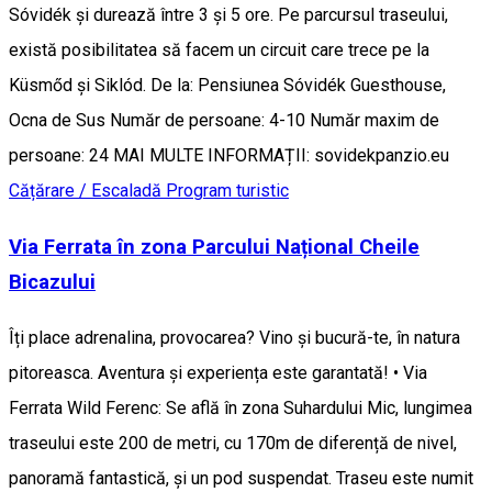
Sóvidék și durează între 3 și 5 ore. Pe parcursul traseului,
există posibilitatea să facem un circuit care trece pe la
Küsmőd și Siklód. De la: Pensiunea Sóvidék Guesthouse,
Ocna de Sus Număr de persoane: 4-10 Număr maxim de
persoane: 24 MAI MULTE INFORMAȚII: sovidekpanzio.eu
Cățărare / Escaladă
Program turistic
Via Ferrata în zona Parcului Național Cheile
Bicazului
Îți place adrenalina, provocarea? Vino și bucură-te, în natura
pitoreasca. Aventura și experiența este garantată! • Via
Ferrata Wild Ferenc: Se află în zona Suhardului Mic, lungimea
traseului este 200 de metri, cu 170m de diferență de nivel,
panoramă fantastică, și un pod suspendat. Traseu este numit