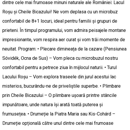
dintre cele mai frumoase minuni naturale ale României: Lacul
Roșu și Cheile Bicazului! Ne vom deplasa cu un microbuz
confortabil de 8+1 locuri, ideal pentru familii și grupuri de
prieteni. În timpul programului, vom admira peisajele montane
impresionante, vom respira aer curat și vom trăi momente de
neuitat. Program: • Plecare dimineața de la cazare (Pensiunea
Sóvidék, Ocna de Sus) – Vom pleca cu microbuzul nostru
confortabil pentru a petrece ziua în mijlocul naturii. • Turul
Lacului Roșu – Vom explora traseele din jurul acestui lac
misterios, bucurându-ne de priveliștile superbe. • Plimbare
prin Cheile Bicazului – O plimbare ușoară printre stâncile
impunătoare, unde natura își arată toată puterea și
frumusețea. • Drumeție la Piatra Maria sau Kis-Cohárd –
Drumeție opțională către unul dintre cele mai frumoase