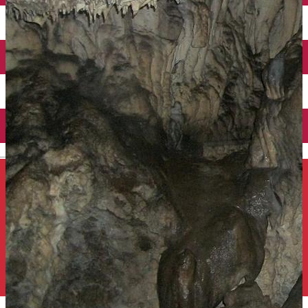
Închirieri auto
Închirieri de biciclete
English