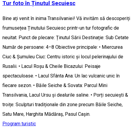
Tur foto în Ținutul Secuiesc
Bine ați venit în inima Transilvaniei! Vă invităm să descoperiți
frumusețea Ținutului Secuiesc printr-un tur fotografic de
neuitat. Punct de plecare: Ținutul Sării Destinație: Sub Cetate
Număr de persoane: 4–8 Obiective principale: • Miercurea
Ciuc & Șumuleu Ciuc: Centru istoric și locul pelerinajului de
Rusalii. • Lacul Roșu & Cheile Bicazului: Peisaje
spectaculoase. • Lacul Sfânta Ana: Un lac vulcanic unic în
fiecare sezon. • Băile Seiche & Sovata: Parcul Mini
Transilvania, Lacul Ursu și dealurile saline. • Porți secuiești &
troițe: Sculpturi tradiționale din zone precum Băile Seiche,
Satu Mare, Harghita Mădăraș, Pasul Caşin.
Program turistic