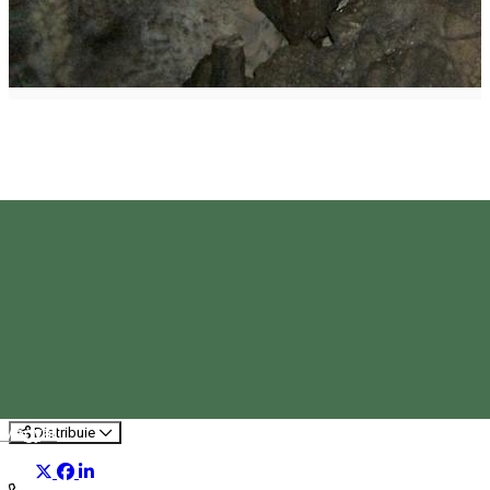
Vizită la Peștera Toșorog
Program turistic
Speologie
Magyar
Distribuie