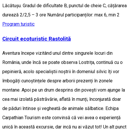
Lăcătușu. Gradul de dificultate B, punctul de cheie C, cățărarea
durează 2/2,5 – 3 ore Numărul participanților: max 6, min 2
Program turistic
Circuit ecoturistic Rastolită
Aventura începe vizitând unul dintre singurele locuri din
România, unde încă se poate observa Lostrița, continuă cu o
pepinieră, acolo specialiștii noștrii în domeniul silvic îți vor
îmbogăți cunoștințele despre arborii prezenți în zonele
montane. Apoi pe un drum desprins din povești vom ajunge la
cea mai izolată păstrăvărie, aflată în munți, înconjurată doar
de păduri întinse și vegheată de animale sălbatice. Echipa
Carpathian Tourism este convinsă că vei avea o experiență
unică în această excursie, dar incă nu ai văzut tot! Un alt punct