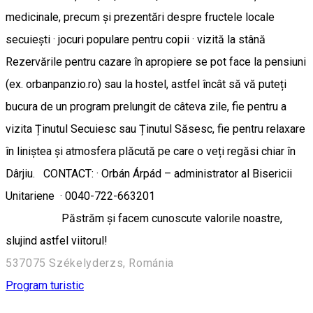
medicinale, precum și prezentări despre fructele locale
secuiești · jocuri populare pentru copii · vizită la stână
Rezervările pentru cazare în apropiere se pot face la pensiuni
(ex. orbanpanzio.ro) sau la hostel, astfel încât să vă puteți
bucura de un program prelungit de câteva zile, fie pentru a
vizita Ținutul Secuiesc sau Ținutul Săsesc, fie pentru relaxare
în liniștea și atmosfera plăcută pe care o veți regăsi chiar în
Dârjiu. CONTACT: · Orbán Árpád – administrator al Bisericii
Unitariene · 0040-722-663201
Păstrăm și facem cunoscute valorile noastre,
slujind astfel viitorul!
537075 Székelyderzs, Románia
Program turistic