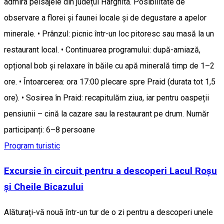
admira peisajele din județul Harghita. Posibilitate de
observare a florei și faunei locale și de degustare a apelor
minerale. • Prânzul: picnic într-un loc pitoresc sau masă la un
restaurant local. • Continuarea programului: după-amiază,
opțional bob și relaxare în băile cu apă minerală timp de 1–2
ore. • Întoarcerea: ora 17:00 plecare spre Praid (durata tot 1,5
ore). • Sosirea în Praid: recapitulăm ziua, iar pentru oaspeții
pensiunii – cină la cazare sau la restaurant pe drum. Număr
participanți: 6–8 persoane
Program turistic
Excursie în circuit pentru a descoperi Lacul Roșu
și Cheile Bicazului
Alăturați-vă nouă într-un tur de o zi pentru a descoperi unele