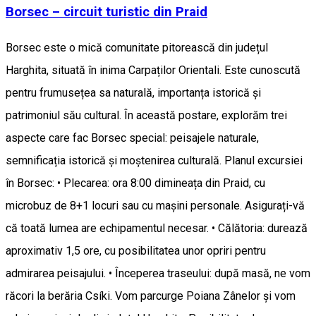
Borsec – circuit turistic din Praid
Borsec este o mică comunitate pitorească din județul
Harghita, situată în inima Carpaților Orientali. Este cunoscută
pentru frumusețea sa naturală, importanța istorică și
patrimoniul său cultural. În această postare, explorăm trei
aspecte care fac Borsec special: peisajele naturale,
semnificația istorică și moștenirea culturală. Planul excursiei
în Borsec: • Plecarea: ora 8:00 dimineața din Praid, cu
microbuz de 8+1 locuri sau cu mașini personale. Asigurați-vă
că toată lumea are echipamentul necesar. • Călătoria: durează
aproximativ 1,5 ore, cu posibilitatea unor opriri pentru
admirarea peisajului. • Începerea traseului: după masă, ne vom
răcori la berăria Csíki. Vom parcurge Poiana Zânelor și vom