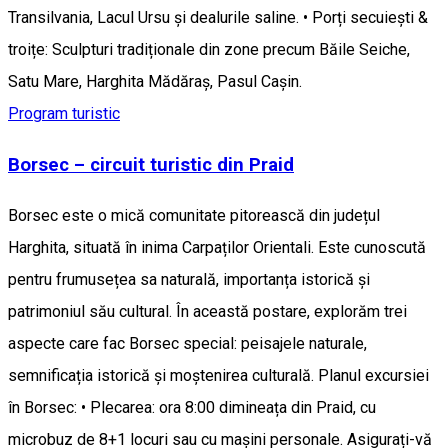
Transilvania, Lacul Ursu și dealurile saline. • Porți secuiești &
troițe: Sculpturi tradiționale din zone precum Băile Seiche,
Satu Mare, Harghita Mădăraș, Pasul Caşin.
Program turistic
Borsec – circuit turistic din Praid
Borsec este o mică comunitate pitorească din județul
Harghita, situată în inima Carpaților Orientali. Este cunoscută
pentru frumusețea sa naturală, importanța istorică și
patrimoniul său cultural. În această postare, explorăm trei
aspecte care fac Borsec special: peisajele naturale,
semnificația istorică și moștenirea culturală. Planul excursiei
în Borsec: • Plecarea: ora 8:00 dimineața din Praid, cu
microbuz de 8+1 locuri sau cu mașini personale. Asigurați-vă