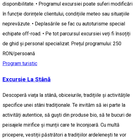
disponibilitate. • Programul excursiei poate suferi modificări
în funcție dorințele clientului, condițiile meteo sau situațiile
neprevăzute. • Deplasările se fac cu autoturisme special
echipate off-road. • Pe tot parcursul excursiei veți fi însoțiți
de ghid și personal specializat. Prețul programului: 250
RON/persoană
Program turistic
Excursie La Stână
Descoperă viața la stână, obiceiurile, tradițiile și activitățile
specifice unei stâni tradiționale. Te invităm să iei parte la
activități autentice, să guști din produse bio, să te bucuri de
peisajele mirifice și munții care te înconjoară. Cu multă
pricepere, vestiții păstrători a tradițiilor ardelenești te vor