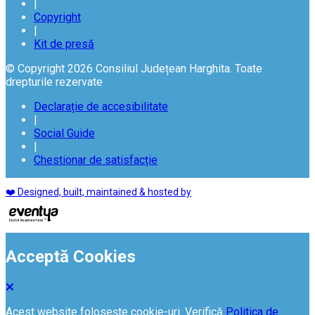
|
Copyright
|
Kit de presă
© Copyright 2026 Consiliul Județean Harghita. Toate
drepturile rezervate
Declarație de accesibilitate
|
Social Guide
|
Chestionar de satisfacție
❤️ Designed, built, maintained & hosted by
Acceptă Cookies
Acest website folosește cookie-uri. Verifică
Politica de