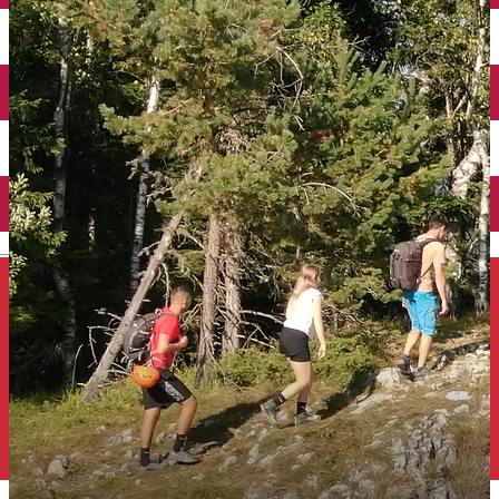
Închirieri auto
Închirieri de biciclete
English