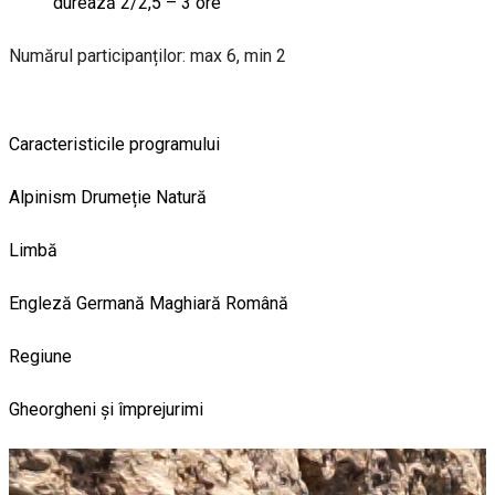
durează 2/2,5 – 3 ore
Numărul participanților: max 6, min 2
Caracteristicile programului
Alpinism
Drumeție
Natură
Limbă
Engleză
Germană
Maghiară
Română
Regiune
Gheorgheni și împrejurimi