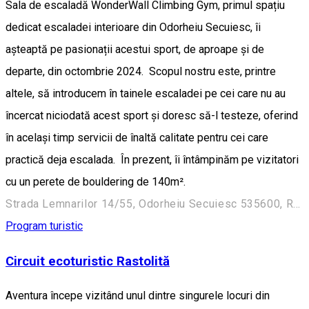
Sala de escaladă WonderWall Climbing Gym, primul spațiu
dedicat escaladei interioare din Odorheiu Secuiesc, îi
așteaptă pe pasionații acestui sport, de aproape și de
departe, din octombrie 2024. Scopul nostru este, printre
altele, să introducem în tainele escaladei pe cei care nu au
încercat niciodată acest sport și doresc să-l testeze, oferind
în același timp servicii de înaltă calitate pentru cei care
practică deja escalada. În prezent, îi întâmpinăm pe vizitatori
cu un perete de bouldering de 140m².
Strada Lemnarilor 14/55, Odorheiu Secuiesc 535600, Romania
Program turistic
Circuit ecoturistic Rastolită
Aventura începe vizitând unul dintre singurele locuri din