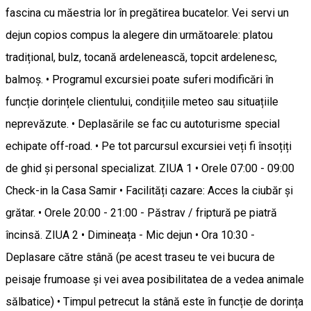
fascina cu măestria lor în pregătirea bucatelor. Vei servi un
dejun copios compus la alegere din următoarele: platou
tradițional, bulz, tocană ardelenească, topcit ardelenesc,
balmoș. • Programul excursiei poate suferi modificări în
funcție dorințele clientului, condițiile meteo sau situațiile
neprevăzute. • Deplasările se fac cu autoturisme special
echipate off-road. • Pe tot parcursul excursiei veți fi însoțiți
de ghid și personal specializat. ZIUA 1 • Orele 07:00 - 09:00
Check-in la Casa Samir • Facilități cazare: Acces la ciubăr și
grătar. • Orele 20:00 - 21:00 - Păstrav / friptură pe piatră
încinsă. ZIUA 2 • Dimineața - Mic dejun • Ora 10:30 -
Deplasare către stână (pe acest traseu te vei bucura de
peisaje frumoase și vei avea posibilitatea de a vedea animale
sălbatice) • Timpul petrecut la stână este în funcție de dorința