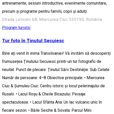
antrenamente, sesiuni introductive, evenimente comunitare,
precum și programe pentru familii, copii și adulți.
Strada Leliceni 68, Miercurea Ciuc 530190, Románia
Program turistic
Tur foto în Ținutul Secuiesc
Bine ați venit în inima Transilvaniei! Vă invităm să descoperiți
frumusețea Ținutului Secuiesc printr-un tur fotografic de
neuitat. Punct de plecare: Ținutul Sării Destinație: Sub Cetate
Număr de persoane: 4–8 Obiective principale: • Miercurea
Ciuc & Șumuleu Ciuc: Centru istoric și locul pelerinajului de
Rusalii. • Lacul Roșu & Cheile Bicazului: Peisaje
spectaculoase. • Lacul Sfânta Ana: Un lac vulcanic unic în
fiecare sezon. • Băile Seiche & Sovata: Parcul Mini