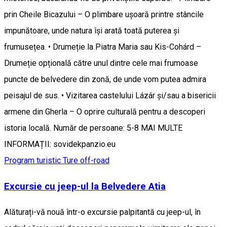
prin Cheile Bicazului – O plimbare ușoară printre stâncile
impunătoare, unde natura își arată toată puterea și
frumusețea. • Drumeție la Piatra Maria sau Kis-Cohárd –
Drumeție opțională către unul dintre cele mai frumoase
puncte de belvedere din zonă, de unde vom putea admira
peisajul de sus. • Vizitarea castelului Lázár și/sau a bisericii
armene din Gherla – O oprire culturală pentru a descoperi
istoria locală. Număr de persoane: 5-8 MAI MULTE
INFORMAȚII: sovidekpanzio.eu
Program turistic
Ture off-road
Excursie cu jeep-ul la Belvedere Atia
Alăturați-vă nouă într-o excursie palpitantă cu jeep-ul, în