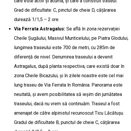
care este activ și acuma, și care a construit traseul.
Grad de dificultate: C, pinctul de cheie D, cățărarea
durează 1/1,5 – 2 ore.
Via Ferrata Astragalus:
Se află în zona rezervației
Cheile Șugăului, Masivul Munticelului, pe Piatra Glodului,
lungimea traseului este 700 de metri, cu 285m de
diferență de nivel. Denumirea traseului a devenit
Astragalus, după planta respectiva, care există doar în
zona Cheile Bicazului, și în zilele noastre este cel mai
lung traseu de Via Ferrata în România. Panorama este
neuitată, și avem posibilitatea să ieșim din jumătatea
traseului, dacă nu vrem să continuăm. Traseul a fost
amenajat de către alpinistul recunoscut Ticu Lăcătușu.
Gradul de dificultate B, punctul de cheie C, cățărarea