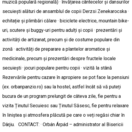
muzică populară regională) · învățarea cântecelor și dansurilor
secuiești alături de ansamblul de copii Derzsi Zenekarocska ·
echitație și plimbări călare · biciclete electrice, mountain bike-
uri, scutere și buggy-uri pentru adulți și copii · prezentări și
activități de artizanat, precum și de costume populare din
zonă · activități de preparare a plantelor aromatice și
medicinale, precum și prezentări despre fructele locale
secuiești · jocuri populare pentru copii · vizită la stână
Rezervările pentru cazare în apropiere se pot face la pensiuni
(ex. orbanpanzio.ro) sau la hostel, astfel încât să vă puteți
bucura de un program prelungit de câteva zile, fie pentru a
vizita Ținutul Secuiesc sau Ținutul Săsesc, fie pentru relaxare
în liniștea și atmosfera plăcută pe care o veți regăsi chiar în
Dârjiu. CONTACT: · Orbán Árpád – administrator al Bisericii