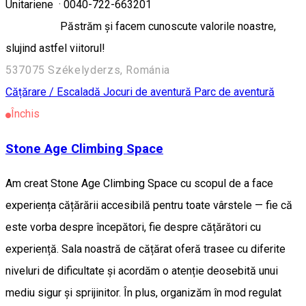
Unitariene · 0040-722-663201
Păstrăm și facem cunoscute valorile noastre,
slujind astfel viitorul!
537075 Székelyderzs, Románia
Cățărare / Escaladă
Jocuri de aventură
Parc de aventură
Închis
Stone Age Climbing Space
Am creat Stone Age Climbing Space cu scopul de a face
experiența cățărării accesibilă pentru toate vârstele — fie că
este vorba despre începători, fie despre cățărători cu
experiență. Sala noastră de cățărat oferă trasee cu diferite
niveluri de dificultate și acordăm o atenție deosebită unui
mediu sigur și sprijinitor. În plus, organizăm în mod regulat