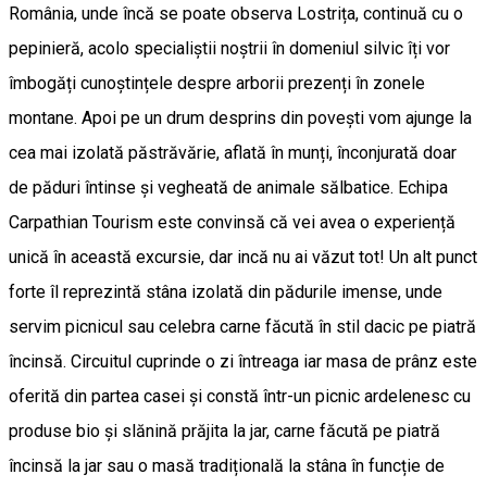
România, unde încă se poate observa Lostrița, continuă cu o
pepinieră, acolo specialiștii noștrii în domeniul silvic îți vor
îmbogăți cunoștințele despre arborii prezenți în zonele
montane. Apoi pe un drum desprins din povești vom ajunge la
cea mai izolată păstrăvărie, aflată în munți, înconjurată doar
de păduri întinse și vegheată de animale sălbatice. Echipa
Carpathian Tourism este convinsă că vei avea o experiență
unică în această excursie, dar incă nu ai văzut tot! Un alt punct
forte îl reprezintă stâna izolată din pădurile imense, unde
servim picnicul sau celebra carne făcută în stil dacic pe piatră
încinsă. Circuitul cuprinde o zi întreaga iar masa de prânz este
oferită din partea casei și constă într-un picnic ardelenesc cu
produse bio și slănină prăjita la jar, carne făcută pe piatră
încinsă la jar sau o masă tradițională la stâna în funcție de