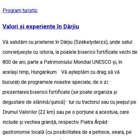
Program turistic
Valori și experiențe în Dârjiu
Vă salutăm cu prietenie în Dârjiu (Székelyderzs), unde satul
conviețuiește cu istoria, la poalele bisericii fortificate vechi de
800 de ani, parte a Patrimoniului Mondial UNESCO și, în
același timp, Hungarikum. Vă așteptăm cu drag să vă
bucurați de programele noastre speciale, de o zi: ·
prezentarea bisericii fortificate (se poate organiza și
degustare de slănină/șuncă) · tur cu tractorul sau cu jeepul pe
Drumul Valorilor (22 km) sau pe o porțiune a acestuia, care
include și vechea graniță, respectiv Piatra Árpád ·
gastronomie locală (cu posibilitatea de a petrece, seara, pe