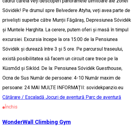
cadrul căreia veți descoperi panoramele uimitoare ale zonei
Sóvidék! Pe drumul spre Belvedere Atyha, veți avea parte de
priveliști superbe către Munții Făgăraș, Depresiunea Sóvidék
și Muntele Harghita. La cerere, putem oferi și masă în timpul
excursiei. Excursia începe la ora 15:00 de la Pensiunea
Sóvidék și durează între 3 și 5 ore. Pe parcursul traseului,
există posibilitatea să facem un circuit care trece pe la
Küsmőd și Siklód. De la: Pensiunea Sóvidék Guesthouse,
Ocna de Sus Număr de persoane: 4-10 Număr maxim de
persoane: 24 MAI MULTE INFORMAȚII: sovidekpanzio.eu
Cățărare / Escaladă
Jocuri de aventură
Parc de aventură
Închis
WonderWall Climbing Gym