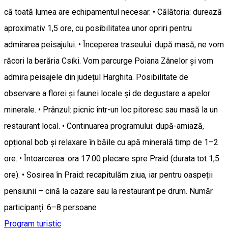
că toată lumea are echipamentul necesar. • Călătoria: durează
aproximativ 1,5 ore, cu posibilitatea unor opriri pentru
admirarea peisajului. • Începerea traseului: după masă, ne vom
răcori la berăria Csíki. Vom parcurge Poiana Zânelor și vom
admira peisajele din județul Harghita. Posibilitate de
observare a florei și faunei locale și de degustare a apelor
minerale. • Prânzul: picnic într-un loc pitoresc sau masă la un
restaurant local. • Continuarea programului: după-amiază,
opțional bob și relaxare în băile cu apă minerală timp de 1–2
ore. • Întoarcerea: ora 17:00 plecare spre Praid (durata tot 1,5
ore). • Sosirea în Praid: recapitulăm ziua, iar pentru oaspeții
pensiunii – cină la cazare sau la restaurant pe drum. Număr
participanți: 6–8 persoane
Program turistic