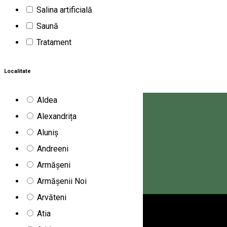
Salina artificială
Saună
Tratament
Localitate
Aldea
Alexandrița
Aluniș
Andreeni
Armășeni
Armășenii Noi
Arvăteni
Magyar
Atia