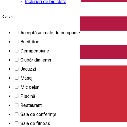
Închirieri de biciclete
325
rezultate
Pensiune
Condiții
Deschis
Acceptă animale de companie
4 Seasons House
Bucătărie
Demipensiune
Ciubăr din lemn
English
Jacuzzi
Masaj
Mic dejun
Piscină
Restaurant
Sala de conferinţe
Sala de fitness