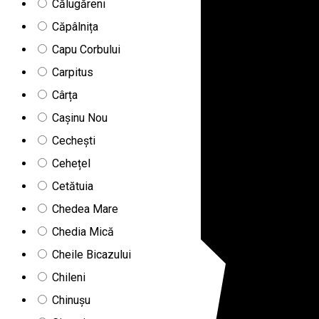
Călugăreni
Căpâlnița
Capu Corbului
Carpitus
Cârța
Cașinu Nou
Cechești
Cehețel
Cetătuia
Chedea Mare
Chedia Mică
Cheile Bicazului
Chileni
Chinușu