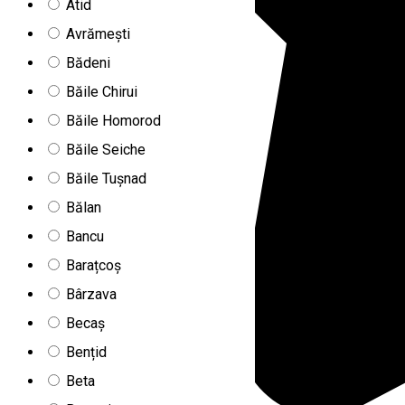
Atid
Avrămești
Bădeni
Băile Chirui
Băile Homorod
Băile Seiche
Băile Tușnad
Bălan
Bancu
Barațcoș
Bârzava
Becaș
Bențid
Beta