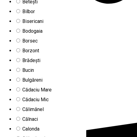
Betești
Bilbor
Bisericani
Bodogaia
Borsec
Borzont
Brădești
Bucin
Bulgăreni
Cădaciu Mare
Cădaciu Mic
Călimănel
Călnaci
Calonda