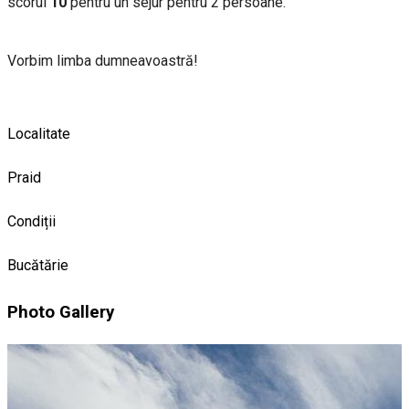
scorul
10
pentru un sejur pentru 2 persoane.
Vorbim limba dumneavoastră!
Localitate
Praid
Condiții
Bucătărie
Photo Gallery