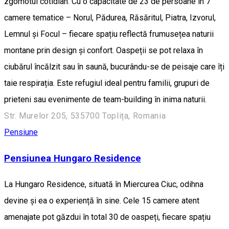
zgomotul cotidian. Cu o capacitate de 23 de persoane în 7
camere tematice – Norul, Pădurea, Răsăritul, Piatra, Izvorul,
Lemnul și Focul – fiecare spațiu reflectă frumusețea naturii
montane prin design și confort. Oaspeții se pot relaxa în
ciubărul încălzit sau în saună, bucurându-se de peisaje care îți
taie respirația. Este refugiul ideal pentru familii, grupuri de
prieteni sau evenimente de team-building în inima naturii.
Str. Murelor 205, 535700 Toplița, Romania
Pensiune
Pensiunea Hungaro Residence
La Hungaro Residence, situată în Miercurea Ciuc, odihna
devine și ea o experiență în sine. Cele 15 camere atent
amenajate pot găzdui în total 30 de oaspeți, fiecare spațiu