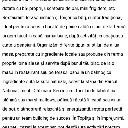
dotate cu băi proprii, uscătoare de păr, mini frigidere, etc.
Restaurant, terasă închisă și foișor cu bbq, cuptor tradițional,
ideal pentru a servi o bucată de pâine caldă cu unt de la fermă
si gem facut in casă, numai bune, după activități in spațioasa
curte a pensiunii. Organizăm diferite tipuri si stiluri de a lua
masa, preparate cu ingrediente locale sau produse din ferma
proprie, bine alese și servite după bunul tău plac, de la o
masă în restaurant sau pe terasă, pană la un balmoș cu
ingrediente sută la sută naturale, servit la stâna din Parcul
Național, munții Călimani. Seri în jurul focului de tabără cu
slănină sau marshmallows, pălincă făcută în casă sau vinuri
de soi, o atmosferă relaxantă și energizantă, rețeta perfectă
pentru un team building de succes. În Topliţa și în împrejurimi,
oaspeții cazați la acest han pot desfășura activități precum