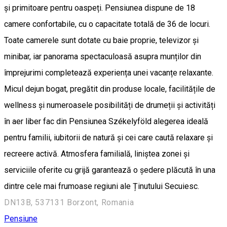
și primitoare pentru oaspeți. Pensiunea dispune de 18
camere confortabile, cu o capacitate totală de 36 de locuri.
Toate camerele sunt dotate cu baie proprie, televizor și
minibar, iar panorama spectaculoasă asupra munților din
împrejurimi completează experiența unei vacanțe relaxante.
Micul dejun bogat, pregătit din produse locale, facilitățile de
wellness și numeroasele posibilități de drumeții și activități
în aer liber fac din Pensiunea Székelyföld alegerea ideală
pentru familii, iubitorii de natură și cei care caută relaxare și
recreere activă. Atmosfera familială, liniștea zonei și
serviciile oferite cu grijă garantează o ședere plăcută în una
dintre cele mai frumoase regiuni ale Ținutului Secuiesc.
DN13B, 537131 Borzont, Romania
Pensiune