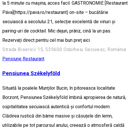
la 5 minute cu mașina, acces facil. GASTRONOMIE [Restaurant
Páva](https://pava.ro/restaurant) on-site – bucătărie
secuiască a secolului 21, selecție excelentă de vinuri și
pairing-uri de cocktail. Mic dejun, prânz, cină la un pas.
Rezervați direct pentru cel mai bun preț aici
Strada Bisericii 15, 535600 Odorheiu Secuiesc, Románia
Pensiune
Restaurant
Pensiunea Székelyföld
Situată la poalele Munților Bucin, în pitoreasca localitate
Borzont, Pensiunea Székelyföld îmbină apropierea de natură,
ospitalitatea secuiască autentică și confortul modern.
Clădirea rustică din bârne masive și căsuțele din lemn,
utilizabile pe tot parcursul anului, creează o atmosferă caldă