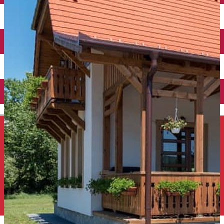
Închirieri auto
Închirieri de biciclete
English