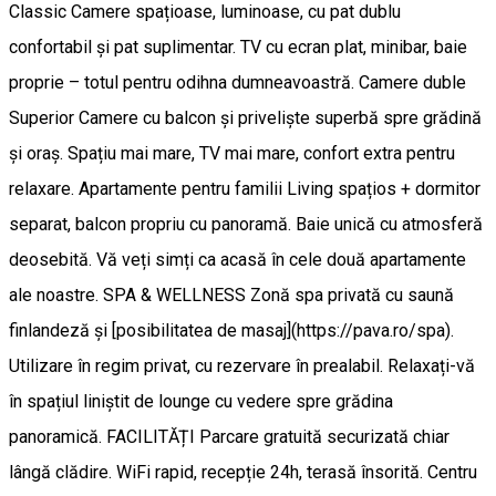
Classic Camere spațioase, luminoase, cu pat dublu
confortabil și pat suplimentar. TV cu ecran plat, minibar, baie
proprie – totul pentru odihna dumneavoastră. Camere duble
Superior Camere cu balcon și priveliște superbă spre grădină
și oraș. Spațiu mai mare, TV mai mare, confort extra pentru
relaxare. Apartamente pentru familii Living spațios + dormitor
separat, balcon propriu cu panoramă. Baie unică cu atmosferă
deosebită. Vă veți simți ca acasă în cele două apartamente
ale noastre. SPA & WELLNESS Zonă spa privată cu saună
finlandeză și [posibilitatea de masaj](https://pava.ro/spa).
Utilizare în regim privat, cu rezervare în prealabil. Relaxați-vă
în spațiul liniștit de lounge cu vedere spre grădina
panoramică. FACILITĂȚI Parcare gratuită securizată chiar
lângă clădire. WiFi rapid, recepție 24h, terasă însorită. Centru