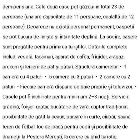
demipensiune. Cele două case pot găzdui în total 23 de
persoane (una are capacitate de 11 persoane, cealaltă de 12
persoane). Deoarece nu există personal permanent, oaspeții
se pot bucura de liniște și intimitate deplină. La sosire, casele
sunt pregătite pentru primirea turiștilor. Dotările complete
includ: veselă, tacâmuri, aparat de cafea, frigider, aragaz,
precum și lenjerii de pat și pături. Structura camerelor: • 1
cameră cu 4 paturi • 5 camere cu 3 paturi • 2 camere cu 2
paturi • Fiecare cameră dispune de baie proprie și televizor. •
Casele pot fi închiriate pentru minimum 2–3 nopți. Servicii:
grădină, foișor, grătar, bucătărie de vară, cuptor tradițional,
posibilitate de gătit la ceaun, parcare în curte, ciubăr, saună,
teren de fotbal, loc de joacă pentru copii și posibilitate de
drumeții la Peștera Merești, la cerere cu ghid turistic.