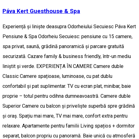
Páva Kert Guesthouse & Spa
Experiență și liniște deasupra Odorheiului Secuiesc Páva Kert
Pensiune & Spa Odorheiu Secuiesc: pensiune cu 15 camere,
spa privat, saună, grădină panoramică și parcare gratuită
securizată. Cazare family & business friendly, într-un mediu
liniștit și verde. EXPERIENȚA ÎN CAMERE Camere duble
Classic Camere spațioase, luminoase, cu pat dublu
confortabil și pat suplimentar. TV cu ecran plat, minibar, baie
proprie – totul pentru odihna dumneavoastră. Camere duble
Superior Camere cu balcon și priveliște superbă spre grădină
și oraș. Spațiu mai mare, TV mai mare, confort extra pentru
relaxare. Apartamente pentru familii Living spațios + dormitor
separat, balcon propriu cu panoramă. Baie unică cu atmosferă