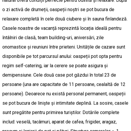
natural oferă condiții perfecte pentru odihnă și relaxare. După
o zi activă de drumeții, oaspeții noștri se pot bucura de
relaxare completă în cele două ciubere și în sauna finlandeză.
Casele noastre de vacanță reprezintă locația ideală pentru
întâlniri de clasă, team building-uri, aniversări, zile
onomastice și reuniuni între prieteni. Unitățile de cazare sunt
disponibile pe tot parcursul anului: oaspeții pot opta pentru
regim self-catering, iar la cerere se poate asigura și
demipensiune. Cele două case pot găzdui în total 23 de
persoane (una are capacitate de 11 persoane, cealaltă de 12
persoane). Deoarece nu există personal permanent, oaspeții
se pot bucura de liniște și intimitate deplină. La sosire, casele
sunt pregătite pentru primirea turiștilor. Dotările complete
includ: veselă, tacâmuri, aparat de cafea, frigider, aragaz,