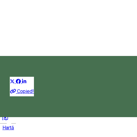
Abásfalvi vendégházak
Pensiune
Distribuie
Copied!
22 szám, Abàsfalva, Romania, 537176
Magyar
Hartă