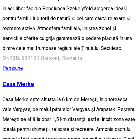
în aer liber fac din Pensiunea Székelyföld alegerea ideală
pentru familii, iubitorii de natură și cei care caută relaxare și
recreere activă. Atmosfera familială, liniștea zonei și
serviciile oferite cu grijă garantează o ședere plăcută în una
dintre cele mai frumoase regiuni ale Ținutului Secuiesc.
DN13B, 537131 Borzont, Romania
Pensiune
Casa Merke
Casa Merke este situată la 6 km de Merești, în pitoreasca
vale Vargyas, pe malul pâraielor Vargyas și Arapatak. Peștera
Merești se află la doar 1,5 km distanță, astfel încât zona este
ideală pentru drumeții, relaxare și recreere. Armonia cadrului