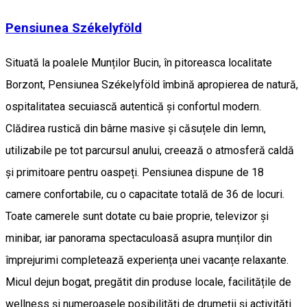
Pensiunea Székelyföld
Situată la poalele Munților Bucin, în pitoreasca localitate
Borzont, Pensiunea Székelyföld îmbină apropierea de natură,
ospitalitatea secuiască autentică și confortul modern.
Clădirea rustică din bârne masive și căsuțele din lemn,
utilizabile pe tot parcursul anului, creează o atmosferă caldă
și primitoare pentru oaspeți. Pensiunea dispune de 18
camere confortabile, cu o capacitate totală de 36 de locuri.
Toate camerele sunt dotate cu baie proprie, televizor și
minibar, iar panorama spectaculoasă asupra munților din
împrejurimi completează experiența unei vacanțe relaxante.
Micul dejun bogat, pregătit din produse locale, facilitățile de
wellness și numeroasele posibilități de drumeții și activități