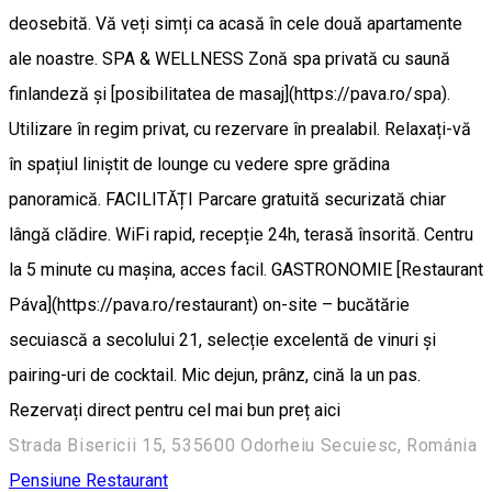
deosebită. Vă veți simți ca acasă în cele două apartamente
ale noastre. SPA & WELLNESS Zonă spa privată cu saună
finlandeză și [posibilitatea de masaj](https://pava.ro/spa).
Utilizare în regim privat, cu rezervare în prealabil. Relaxați-vă
în spațiul liniștit de lounge cu vedere spre grădina
panoramică. FACILITĂȚI Parcare gratuită securizată chiar
lângă clădire. WiFi rapid, recepție 24h, terasă însorită. Centru
la 5 minute cu mașina, acces facil. GASTRONOMIE [Restaurant
Páva](https://pava.ro/restaurant) on-site – bucătărie
secuiască a secolului 21, selecție excelentă de vinuri și
pairing-uri de cocktail. Mic dejun, prânz, cină la un pas.
Rezervați direct pentru cel mai bun preț aici
Strada Bisericii 15, 535600 Odorheiu Secuiesc, Románia
Pensiune
Restaurant