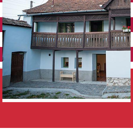
Închirieri auto
Închirieri de biciclete
English