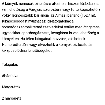
A környék nemcsak pihenésre alkalmas, hiszen túrázásra is
van lehetőség a Vargyas szorosban, vagy feltérképezhető a
völgy leghosszabb barlangja, az Almási barlang (1527 m).
Kikapcsolódást nyújthat az idelátogatónak a
homoródszentpáli természetvédelmi terület meglátogatása,
ugyanakkor sporthorgászatra, lovaglásra is van lehetőség a
környéken. Ha télen látogatnak hozzánk, síelhetnek
Homoródfürdőn, vagy élvezhetik a környék biztosította
kikapcsolódási lehetőségeket.
Település
Abásfalva
Margaréták
2 margaréta