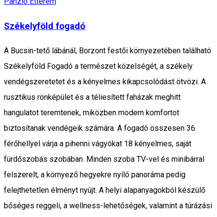
Panzió
Étterem
Székelyföld fogadó
A Bucsin-tető lábánál, Borzont festői környezetében található
Székelyföld Fogadó a természet közelségét, a székely
vendégszeretetet és a kényelmes kikapcsolódást ötvözi. A
rusztikus rönképület és a téliesített faházak meghitt
hangulatot teremtenek, miközben modern komfortot
biztosítanak vendégeik számára. A fogadó összesen 36
férőhellyel várja a pihenni vágyókat 18 kényelmes, saját
fürdőszobás szobában. Minden szoba TV-vel és minibárral
felszerelt, a környező hegyekre nyíló panoráma pedig
felejthetetlen élményt nyújt. A helyi alapanyagokból készülő
bőséges reggeli, a wellness-lehetőségek, valamint a túrázási