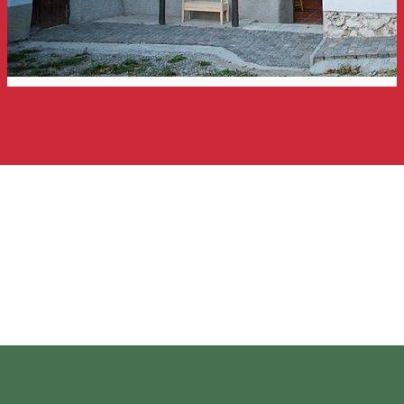
Abásfalvi vendégházak
Panzió
Distribuie