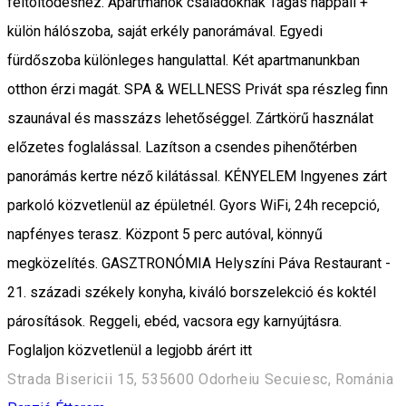
feltöltődéshez. Apartmanok családoknak Tágas nappali +
külön hálószoba, saját erkély panorámával. Egyedi
fürdőszoba különleges hangulattal. Két apartmanunkban
otthon érzi magát. SPA & WELLNESS Privát spa részleg finn
szaunával és masszázs lehetőséggel. Zártkörű használat
előzetes foglalással. Lazítson a csendes pihenőtérben
panorámás kertre néző kilátással. KÉNYELEM Ingyenes zárt
parkoló közvetlenül az épületnél. Gyors WiFi, 24h recepció,
napfényes terasz. Központ 5 perc autóval, könnyű
megközelítés. GASZTRONÓMIA Helyszíni Páva Restaurant -
21. századi székely konyha, kiváló borszelekció és koktél
párosítások. Reggeli, ebéd, vacsora egy karnyújtásra.
Foglaljon közvetlenül a legjobb árért itt
Strada Bisericii 15, 535600 Odorheiu Secuiesc, Románia