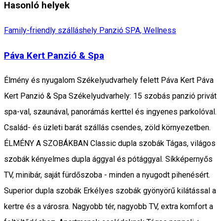
Hasonló helyek
Family-friendly szálláshely
Panzió
SPA, Wellness
Páva Kert Panzió & Spa
Élmény és nyugalom Székelyudvarhely felett Páva Kert Páva
Kert Panzió & Spa Székelyudvarhely: 15 szobás panzió privát
spa-val, szaunával, panorámás kerttel és ingyenes parkolóval.
Család- és üzleti barát szállás csendes, zöld környezetben.
ÉLMÉNY A SZOBÁKBAN Classic dupla szobák Tágas, világos
szobák kényelmes dupla ággyal és pótággyal. Síkképernyős
TV, minibár, saját fürdőszoba - minden a nyugodt pihenésért.
Superior dupla szobák Erkélyes szobák gyönyörű kilátással a
kertre és a városra. Nagyobb tér, nagyobb TV, extra komfort a