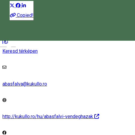
Copied!
22 szám, Abàsfalva, Romania, 537176
Magyar
Keresd térképen
abasfalva@kukullo.ro
http://kukullo.ro/hu/abasfalvi-vendeghazak