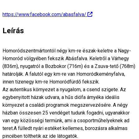
https://www.facebook.com/abasfalva/
Leírás
Homoródszentmártontól négy km-re észak-keletre a Nagy-
Homoród völgyében fekszik Abásfalva. Keletről a Várhegy
(836m), nyugatról a Bozbokor (716m) és a Zsuva-tető (768m)
határolják. A falutól egy km-re van Homoródkeményfalva,
innen tizenegy km-re Homoródfürdő fekszik.
Az autentikus környezet a nyugalom, a csend szigete. Az
egybenyitott házak udvara, a hűs diófa árnyéka ideális
környezet a családi programok megszervezésére. A négy
házban összesen 25 vendéget tudunk fogadni, ugyanakkor
van egy közösségi termünk, ami a csoportműhelyeknek ad
teret.A fülledt nyári estéket kellemes, borozásra alkalmas
pincében tölthetik az ide látogatók.