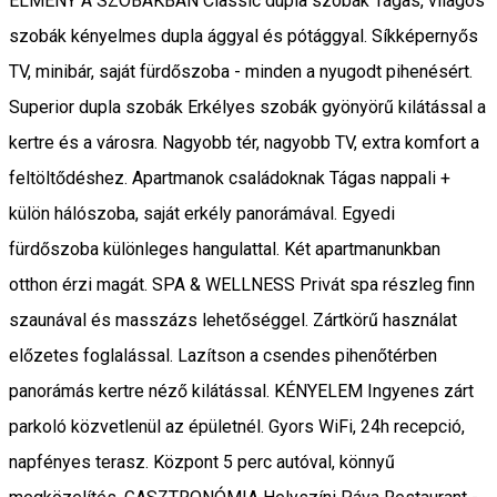
ÉLMÉNY A SZOBÁKBAN Classic dupla szobák Tágas, világos
szobák kényelmes dupla ággyal és pótággyal. Síkképernyős
TV, minibár, saját fürdőszoba - minden a nyugodt pihenésért.
Superior dupla szobák Erkélyes szobák gyönyörű kilátással a
kertre és a városra. Nagyobb tér, nagyobb TV, extra komfort a
feltöltődéshez. Apartmanok családoknak Tágas nappali +
külön hálószoba, saját erkély panorámával. Egyedi
fürdőszoba különleges hangulattal. Két apartmanunkban
otthon érzi magát. SPA & WELLNESS Privát spa részleg finn
szaunával és masszázs lehetőséggel. Zártkörű használat
előzetes foglalással. Lazítson a csendes pihenőtérben
panorámás kertre néző kilátással. KÉNYELEM Ingyenes zárt
parkoló közvetlenül az épületnél. Gyors WiFi, 24h recepció,
napfényes terasz. Központ 5 perc autóval, könnyű