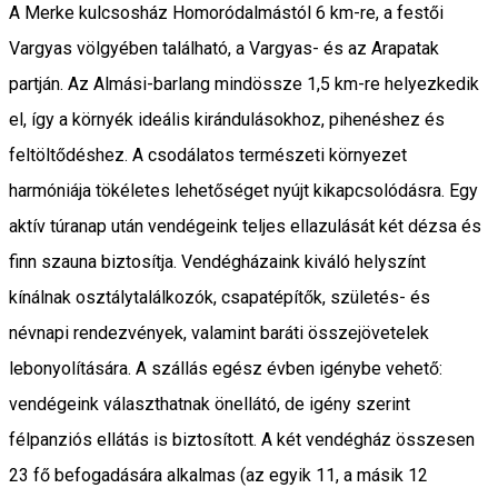
A Merke kulcsosház Homoródalmástól 6 km-re, a festői
Vargyas völgyében található, a Vargyas- és az Arapatak
partján. Az Almási-barlang mindössze 1,5 km-re helyezkedik
el, így a környék ideális kirándulásokhoz, pihenéshez és
feltöltődéshez. A csodálatos természeti környezet
harmóniája tökéletes lehetőséget nyújt kikapcsolódásra. Egy
aktív túranap után vendégeink teljes ellazulását két dézsa és
finn szauna biztosítja. Vendégházaink kiváló helyszínt
kínálnak osztálytalálkozók, csapatépítők, születés- és
névnapi rendezvények, valamint baráti összejövetelek
lebonyolítására. A szállás egész évben igénybe vehető:
vendégeink választhatnak önellátó, de igény szerint
félpanziós ellátás is biztosított. A két vendégház összesen
23 fő befogadására alkalmas (az egyik 11, a másik 12