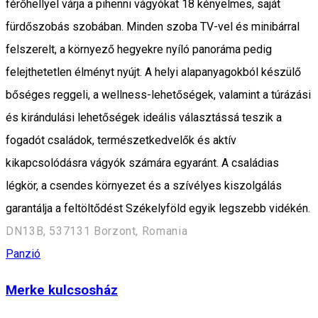
férőhellyel várja a pihenni vágyókat 18 kényelmes, saját
fürdőszobás szobában. Minden szoba TV-vel és minibárral
felszerelt, a környező hegyekre nyíló panoráma pedig
felejthetetlen élményt nyújt. A helyi alapanyagokból készülő
bőséges reggeli, a wellness-lehetőségek, valamint a túrázási
és kirándulási lehetőségek ideális választássá teszik a
fogadót családok, természetkedvelők és aktív
kikapcsolódásra vágyók számára egyaránt. A családias
légkör, a csendes környezet és a szívélyes kiszolgálás
garantálja a feltöltődést Székelyföld egyik legszebb vidékén.
DN13B, 537131 Borzont, Romania
Panzió
Merke kulcsosház