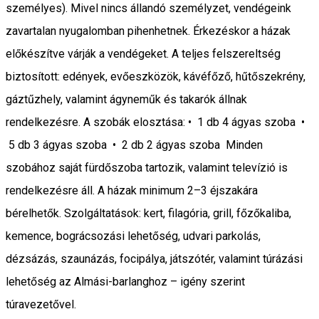
személyes). Mivel nincs állandó személyzet, vendégeink
zavartalan nyugalomban pihenhetnek. Érkezéskor a házak
előkészítve várják a vendégeket. A teljes felszereltség
biztosított: edények, evőeszközök, kávéfőző, hűtőszekrény,
gáztűzhely, valamint ágyneműk és takarók állnak
rendelkezésre. A szobák elosztása: • 1 db 4 ágyas szoba •
5 db 3 ágyas szoba • 2 db 2 ágyas szoba Minden
szobához saját fürdőszoba tartozik, valamint televízió is
rendelkezésre áll. A házak minimum 2–3 éjszakára
bérelhetők. Szolgáltatások: kert, filagória, grill, főzőkaliba,
kemence, bográcsozási lehetőség, udvari parkolás,
dézsázás, szaunázás, focipálya, játszótér, valamint túrázási
lehetőség az Almási-barlanghoz – igény szerint
túravezetővel.