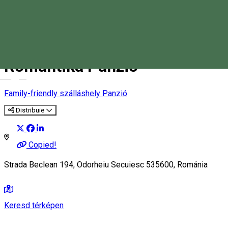
Romantika Panzió
Magyar
Family-friendly szálláshely
Panzió
Distribuie
Copied!
Strada Beclean 194, Odorheiu Secuiesc 535600, Románia
Keresd térképen