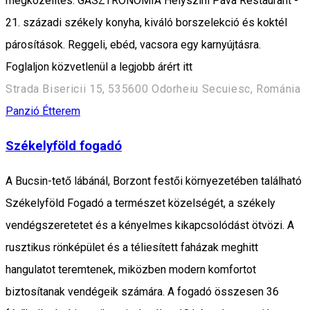
megközelítés. GASZTRONÓMIA Helyszíni Páva Restaurant -
21. századi székely konyha, kiváló borszelekció és koktél
párosítások. Reggeli, ebéd, vacsora egy karnyújtásra.
Foglaljon közvetlenül a legjobb árért itt
Strada Bisericii 15, 535600 Odorheiu Secuiesc, Románia
Panzió
Étterem
Székelyföld fogadó
A Bucsin-tető lábánál, Borzont festői környezetében található
Székelyföld Fogadó a természet közelségét, a székely
vendégszeretetet és a kényelmes kikapcsolódást ötvözi. A
rusztikus rönképület és a téliesített faházak meghitt
hangulatot teremtenek, miközben modern komfortot
biztosítanak vendégeik számára. A fogadó összesen 36