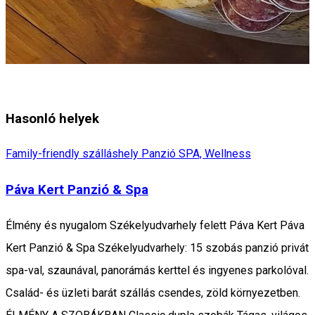
Hasonló helyek
Family-friendly szálláshely
Panzió
SPA, Wellness
Páva Kert Panzió & Spa
Élmény és nyugalom Székelyudvarhely felett Páva Kert Páva
Kert Panzió & Spa Székelyudvarhely: 15 szobás panzió privát
spa-val, szaunával, panorámás kerttel és ingyenes parkolóval.
Család- és üzleti barát szállás csendes, zöld környezetben.