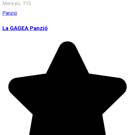
Merești, 710
Panzió
La GAGEA Panzió