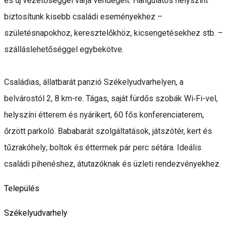
és új vezetőséggel várja vendégeit. Hangulatos helyszínt
biztosítunk kisebb családi eseményekhez –
születésnapokhoz, keresztelőkhöz, kicsengetésekhez stb. –
szálláslehetőséggel egybekötve.
Családias, állatbarát panzió Székelyudvarhelyen, a
belvárostól 2, 8 km-re. Tágas, saját fürdős szobák Wi‑Fi-vel,
helyszíni étterem és nyárikert, 60 fős konferenciaterem,
őrzött parkoló. Bababarát szolgáltatások, játszótér, kert és
tűzrakóhely; boltok és éttermek pár perc sétára. Ideális
családi pihenéshez, átutazóknak és üzleti rendezvényekhez.
Település
Székelyudvarhely