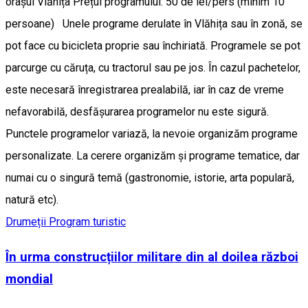
orașul Vlăhița Prețul programului: 50 de lei/pers (minim 10
persoane) Unele programe derulate în Vlăhița sau în zonă, se
pot face cu bicicleta proprie sau închiriată. Programele se pot
parcurge cu căruța, cu tractorul sau pe jos. În cazul pachetelor,
este necesară înregistrarea prealabilă, iar în caz de vreme
nefavorabilă, desfășurarea programelor nu este sigură.
Punctele programelor variază, la nevoie organizăm programe
personalizate. La cerere organizăm și programe tematice, dar
numai cu o singură temă (gastronomie, istorie, arta populară,
natură etc).
Drumeții
Program turistic
În urma construcțiilor militare din al doilea război
mondial