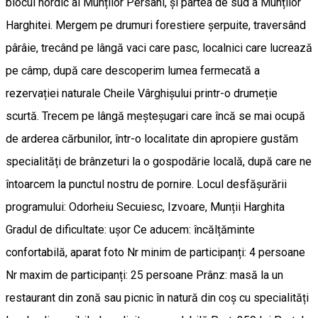
blocul nordic al Munților Persani, și partea de sud a Munților
Harghitei. Mergem pe drumuri forestiere șerpuite, traversând
pârâie, trecând pe lângă vaci care pasc, localnici care lucrează
pe câmp, după care descoperim lumea fermecată a
rezervației naturale Cheile Vârghișului printr-o drumeție
scurtă. Trecem pe lângă meșteșugari care încă se mai ocupă
de arderea cărbunilor, într-o localitate din apropiere gustăm
specialități de brânzeturi la o gospodărie locală, după care ne
întoarcem la punctul nostru de pornire. Locul desfășurării
programului: Odorheiu Secuiesc, Izvoare, Munții Harghita
Gradul de dificultate: ușor Ce aducem: încălțăminte
confortabilă, aparat foto Nr minim de participanți: 4 persoane
Nr maxim de participanți: 25 persoane Prânz: masă la un
restaurant din zonă sau picnic în natură din coș cu specialități