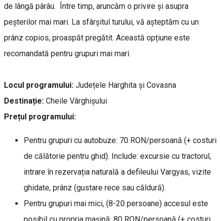
de lângă pârâu. Între timp, aruncăm o privire și asupra
peșterilor mai mari. La sfârșitul turului, vă așteptăm cu un
prânz copios, proaspăt pregătit. Această opțiune este
recomandată pentru grupuri mai mari.
Locul programului:
Județele Harghita și Covasna
Destinație:
Cheile Vârghișului
Prețul programului:
Pentru grupuri cu autobuze: 70 RON/persoană (+ costuri
de călătorie pentru ghid). Include: excursie cu tractorul,
intrare în rezervația naturală a defileului Vargyas, vizite
ghidate, prânz (gustare rece sau căldură).
Pentru grupuri mai mici, (8-20 persoane) accesul este
posibil cu propria mașină: 80 RON/persoană (+ costuri