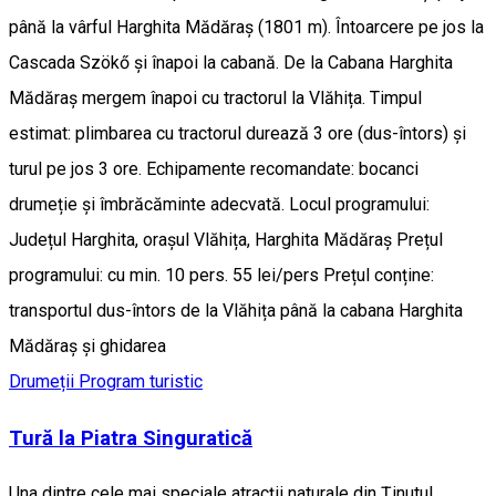
până la vârful Harghita Mădăraș (1801 m). Întoarcere pe jos la
Cascada Szökő și înapoi la cabană. De la Cabana Harghita
Mădăraș mergem înapoi cu tractorul la Vlăhița. Timpul
estimat: plimbarea cu tractorul durează 3 ore (dus-întors) și
turul pe jos 3 ore. Echipamente recomandate: bocanci
drumeție și îmbrăcăminte adecvată. Locul programului:
Județul Harghita, orașul Vlăhița, Harghita Mădăraș Prețul
programului: cu min. 10 pers. 55 lei/pers Prețul conține:
transportul dus-întors de la Vlăhița până la cabana Harghita
Mădăraș și ghidarea
Drumeții
Program turistic
Tură la Piatra Singuratică
Una dintre cele mai speciale atracții naturale din Ținutul