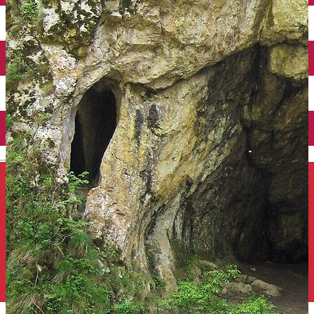
Închirieri auto
Închirieri de biciclete
English