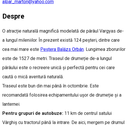
alpar_marton@yahoo.com
Despre
O atracție naturală magnifică modelată de pârâul Vargyas de-
a lungul mileniilor. În prezent există 124 peșteri, dintre care
cea mai mare este
Peștera Balázs Orbán
. Lungimea zborurilor
este de 1527 de metri. Traseul de drumeție de-a lungul
pârâului este o recreere unică și perfectă pentru cei care
caută o mică aventură naturală.
Traseul este bun din mai până în octombrie. Este
recomandată folosirea echipamentului ușor de drumeție și a
lanternei.
Pentru grupuri de autobuze:
11 km de centrul satului
Vârghiș cu tractorul până la intrare. De aici, mergem pe drumul