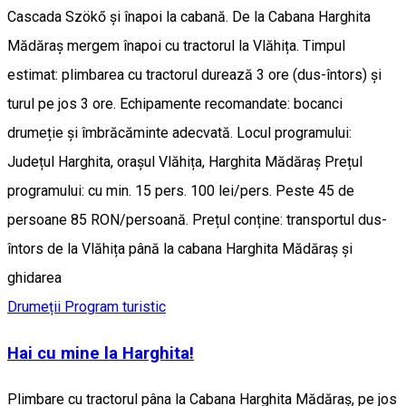
Cascada Szökő și înapoi la cabană. De la Cabana Harghita
Mădăraș mergem înapoi cu tractorul la Vlăhița. Timpul
estimat: plimbarea cu tractorul durează 3 ore (dus-întors) și
turul pe jos 3 ore. Echipamente recomandate: bocanci
drumeție și îmbrăcăminte adecvată. Locul programului:
Județul Harghita, orașul Vlăhița, Harghita Mădăraș Prețul
programului: cu min. 15 pers. 100 lei/pers. Peste 45 de
persoane 85 RON/persoană. Prețul conține: transportul dus-
întors de la Vlăhița până la cabana Harghita Mădăraș și
ghidarea
Drumeții
Program turistic
Hai cu mine la Harghita!
Plimbare cu tractorul pâna la Cabana Harghita Mădăraș, pe jos