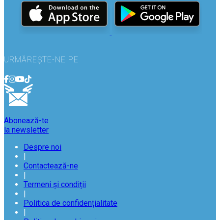
URMĂREȘTE-NE PE
Abonează-te
la newsletter
Despre noi
|
Contactează-ne
|
Termeni și condiții
|
Politica de confidențialitate
|