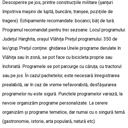
Descoperire pe jos, printre construcțiile militare (șanțuri
împotriva mașinii de luptă, buncăre, tranșee, pozițiile de
tragere). Echipamente recomandate: bocanci, băț de tură.
Programul recomandat pentru trei sezoane. Locul programului:
Județul Harghita, orașul Vlăhița Prețul programului: 350 de
lei/grup Prețul conține: ghidarea Unele programe derulate în
Vlăhița sau în zonă, se pot face cu bicicleta proprie sau
închiriată. Programele se pot parcurge cu căruța, cu tractorul
sau pe jos. În cazul pachetelor, este necesară înregistrarea
prealabilă, iar în caz de vreme nefavorabilă, desfășurarea
programelor nu este sigură. Punctele programelor variază, la
nevoie organizăm programe personalizate. La cerere
organizăm și programe tematice, dar numai cu o singură temă
(gastronomie, istorie, arta populară, natură etc).