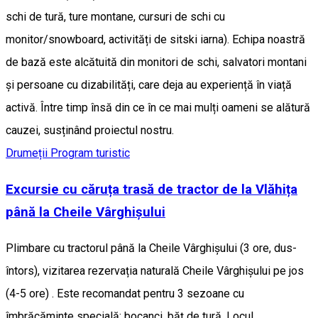
schi de tură, ture montane, cursuri de schi cu
monitor/snowboard, activități de sitski iarna). Echipa noastră
de bază este alcătuită din monitori de schi, salvatori montani
și persoane cu dizabilități, care deja au experiență în viață
activă. Între timp însă din ce în ce mai mulți oameni se alătură
cauzei, susținând proiectul nostru.
Drumeții
Program turistic
Excursie cu căruța trasă de tractor de la Vlăhița
până la Cheile Vârghișului
Plimbare cu tractorul până la Cheile Vârghișului (3 ore, dus-
întors), vizitarea rezervația naturală Cheile Vârghișului pe jos
(4-5 ore) . Este recomandat pentru 3 sezoane cu
îmbrăcăminte specială: bocanci, băț de tură. Locul