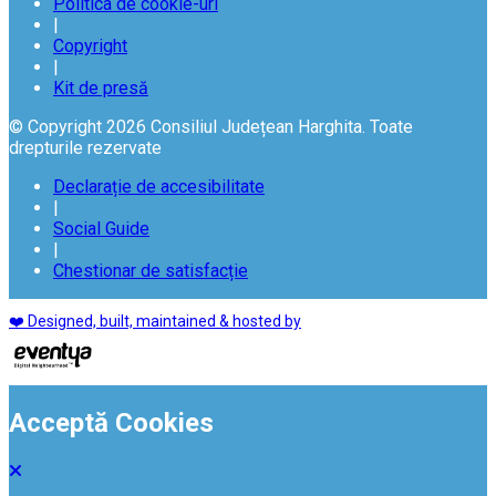
Politica de cookie-uri
|
Copyright
|
Kit de presă
© Copyright 2026 Consiliul Județean Harghita. Toate
drepturile rezervate
Declarație de accesibilitate
|
Social Guide
|
Chestionar de satisfacție
❤️ Designed, built, maintained & hosted by
Acceptă Cookies