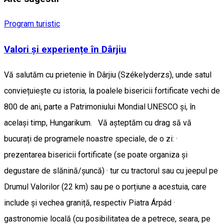
Program turistic
Valori și experiențe în Dârjiu
Vă salutăm cu prietenie în Dârjiu (Székelyderzs), unde satul
conviețuiește cu istoria, la poalele bisericii fortificate vechi de
800 de ani, parte a Patrimoniului Mondial UNESCO și, în
același timp, Hungarikum. Vă așteptăm cu drag să vă
bucurați de programele noastre speciale, de o zi: ·
prezentarea bisericii fortificate (se poate organiza și
degustare de slănină/șuncă) · tur cu tractorul sau cu jeepul pe
Drumul Valorilor (22 km) sau pe o porțiune a acestuia, care
include și vechea graniță, respectiv Piatra Árpád ·
gastronomie locală (cu posibilitatea de a petrece, seara, pe