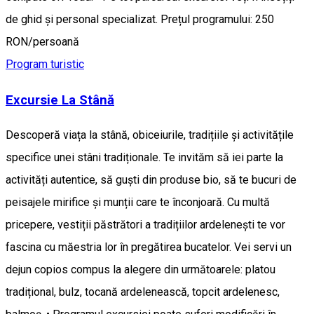
de ghid și personal specializat. Prețul programului: 250
RON/persoană
Program turistic
Excursie La Stână
Descoperă viața la stână, obiceiurile, tradițiile și activitățile
specifice unei stâni tradiționale. Te invităm să iei parte la
activități autentice, să guști din produse bio, să te bucuri de
peisajele mirifice și munții care te înconjoară. Cu multă
pricepere, vestiții păstrători a tradițiilor ardelenești te vor
fascina cu măestria lor în pregătirea bucatelor. Vei servi un
dejun copios compus la alegere din următoarele: platou
tradițional, bulz, tocană ardelenească, topcit ardelenesc,