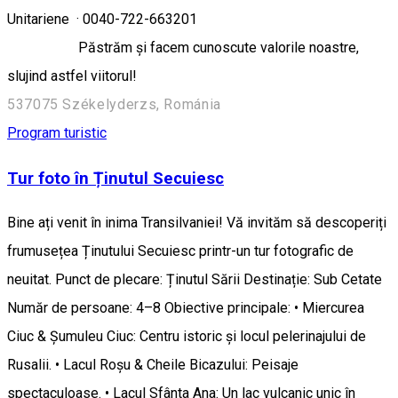
Unitariene · 0040-722-663201
Păstrăm și facem cunoscute valorile noastre,
slujind astfel viitorul!
537075 Székelyderzs, Románia
Program turistic
Tur foto în Ținutul Secuiesc
Bine ați venit în inima Transilvaniei! Vă invităm să descoperiți
frumusețea Ținutului Secuiesc printr-un tur fotografic de
neuitat. Punct de plecare: Ținutul Sării Destinație: Sub Cetate
Număr de persoane: 4–8 Obiective principale: • Miercurea
Ciuc & Șumuleu Ciuc: Centru istoric și locul pelerinajului de
Rusalii. • Lacul Roșu & Cheile Bicazului: Peisaje
spectaculoase. • Lacul Sfânta Ana: Un lac vulcanic unic în