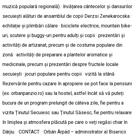
muzică populară regională) · învățarea cântecelor și dansurilor
secuiești alături de ansamblul de copii Derzsi Zenekarocska ·
echitație și plimbări călare · biciclete electrice, mountain bike-
uri, scutere și buggy-uri pentru adulți și copii · prezentări și
activități de artizanat, precum și de costume populare din
zonă · activități de preparare a plantelor aromatice și
medicinale, precum și prezentări despre fructele locale
secuiești · jocuri populare pentru copii · vizită la stână
Rezervările pentru cazare în apropiere se pot face la pensiuni
(ex. orbanpanzio.ro) sau la hostel, astfel încât să vă puteți
bucura de un program prelungit de câteva zile, fie pentru a
vizita Ținutul Secuiesc sau Ținutul Săsesc, fie pentru relaxare
în liniștea și atmosfera plăcută pe care o veți regăsi chiar în
Dârjiu. CONTACT: · Orbán Árpád – administrator al Bisericii