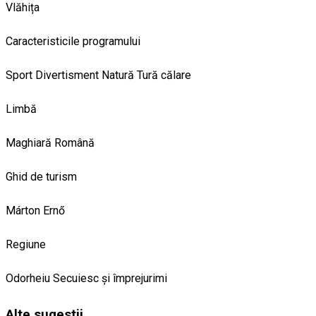
Vlăhița
Caracteristicile programului
Sport
Divertisment
Natură
Tură călare
Limbă
Maghiară
Română
Ghid de turism
Márton Ernő
Regiune
Odorheiu Secuiesc și împrejurimi
Alte sugestii