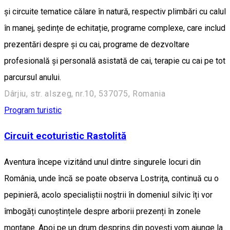
și circuite tematice călare în natură, respectiv plimbări cu calul
în manej, ședințe de echitație, programe complexe, care includ
prezentări despre și cu cai, programe de dezvoltare
profesională și personală asistată de cai, terapie cu cai pe tot
parcursul anului.
Dârjiu, str. alszeg, nr.10, 537075, Romania
Program turistic
Circuit ecoturistic Rastolită
Aventura începe vizitând unul dintre singurele locuri din
România, unde încă se poate observa Lostrița, continuă cu o
pepinieră, acolo specialiștii noștrii în domeniul silvic îți vor
îmbogăți cunoștințele despre arborii prezenți în zonele
montane. Apoi pe un drum desprins din povești vom ajunge la