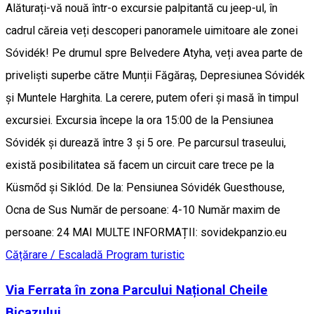
Alăturați-vă nouă într-o excursie palpitantă cu jeep-ul, în
cadrul căreia veți descoperi panoramele uimitoare ale zonei
Sóvidék! Pe drumul spre Belvedere Atyha, veți avea parte de
priveliști superbe către Munții Făgăraș, Depresiunea Sóvidék
și Muntele Harghita. La cerere, putem oferi și masă în timpul
excursiei. Excursia începe la ora 15:00 de la Pensiunea
Sóvidék și durează între 3 și 5 ore. Pe parcursul traseului,
există posibilitatea să facem un circuit care trece pe la
Küsmőd și Siklód. De la: Pensiunea Sóvidék Guesthouse,
Ocna de Sus Număr de persoane: 4-10 Număr maxim de
persoane: 24 MAI MULTE INFORMAȚII: sovidekpanzio.eu
Cățărare / Escaladă
Program turistic
Via Ferrata în zona Parcului Național Cheile
Bicazului