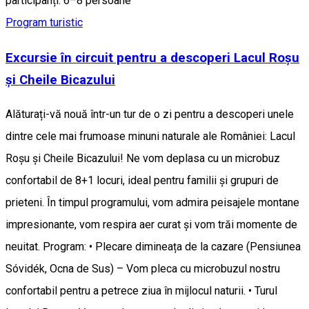
participanți: 6–8 persoane
Program turistic
Excursie în circuit pentru a descoperi Lacul Roșu
și Cheile Bicazului
Alăturați-vă nouă într-un tur de o zi pentru a descoperi unele
dintre cele mai frumoase minuni naturale ale României: Lacul
Roșu și Cheile Bicazului! Ne vom deplasa cu un microbuz
confortabil de 8+1 locuri, ideal pentru familii și grupuri de
prieteni. În timpul programului, vom admira peisajele montane
impresionante, vom respira aer curat și vom trăi momente de
neuitat. Program: • Plecare dimineața de la cazare (Pensiunea
Sóvidék, Ocna de Sus) – Vom pleca cu microbuzul nostru
confortabil pentru a petrece ziua în mijlocul naturii. • Turul