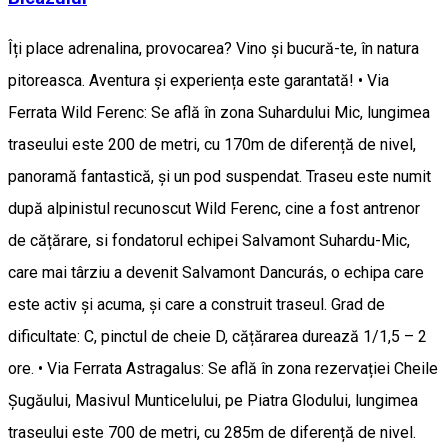
Îți place adrenalina, provocarea? Vino și bucură-te, în natura
pitoreasca. Aventura și experiența este garantată! • Via
Ferrata Wild Ferenc: Se află în zona Suhardului Mic, lungimea
traseului este 200 de metri, cu 170m de diferență de nivel,
panoramă fantastică, și un pod suspendat. Traseu este numit
după alpinistul recunoscut Wild Ferenc, cine a fost antrenor
de cățărare, si fondatorul echipei Salvamont Suhardu-Mic,
care mai târziu a devenit Salvamont Dancurás, o echipa care
este activ și acuma, și care a construit traseul. Grad de
dificultate: C, pinctul de cheie D, cățărarea durează 1/1,5 – 2
ore. • Via Ferrata Astragalus: Se află în zona rezervației Cheile
Șugăului, Masivul Munticelului, pe Piatra Glodului, lungimea
traseului este 700 de metri, cu 285m de diferență de nivel.