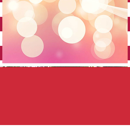
Închirieri auto
Închirieri de biciclete
English