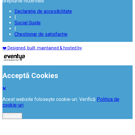
drepturile rezervate
Declarație de accesibilitate
|
Social Guide
|
Chestionar de satisfacție
❤️ Designed, built, maintained & hosted by
Acceptă Cookies
Acest website folosește cookie-uri. Verifică
Politica de
cookie-uri
Acceptă