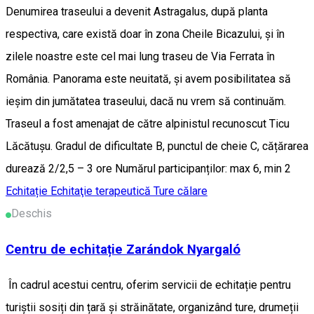
Denumirea traseului a devenit Astragalus, după planta
respectiva, care există doar în zona Cheile Bicazului, și în
zilele noastre este cel mai lung traseu de Via Ferrata în
România. Panorama este neuitată, și avem posibilitatea să
ieșim din jumătatea traseului, dacă nu vrem să continuăm.
Traseul a fost amenajat de către alpinistul recunoscut Ticu
Lăcătușu. Gradul de dificultate B, punctul de cheie C, cățărarea
durează 2/2,5 – 3 ore Numărul participanților: max 6, min 2
Echitație
Echitaţie terapeutică
Ture călare
Deschis
Centru de echitație Zarándok Nyargaló
În cadrul acestui centru, oferim servicii de echitație pentru
turiștii sosiți din țară și străinătate, organizând ture, drumeții