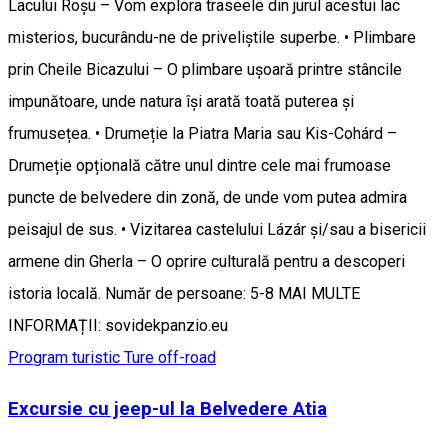
Lacului Roșu – Vom explora traseele din jurul acestui lac
misterios, bucurându-ne de priveliștile superbe. • Plimbare
prin Cheile Bicazului – O plimbare ușoară printre stâncile
impunătoare, unde natura își arată toată puterea și
frumusețea. • Drumeție la Piatra Maria sau Kis-Cohárd –
Drumeție opțională către unul dintre cele mai frumoase
puncte de belvedere din zonă, de unde vom putea admira
peisajul de sus. • Vizitarea castelului Lázár și/sau a bisericii
armene din Gherla – O oprire culturală pentru a descoperi
istoria locală. Număr de persoane: 5-8 MAI MULTE
INFORMAȚII: sovidekpanzio.eu
Program turistic
Ture off-road
Excursie cu jeep-ul la Belvedere Atia