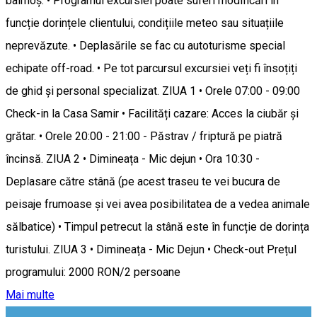
balmoș. • Programul excursiei poate suferi modificări în
funcție dorințele clientului, condițiile meteo sau situațiile
neprevăzute. • Deplasările se fac cu autoturisme special
echipate off-road. • Pe tot parcursul excursiei veți fi însoțiți
de ghid și personal specializat. ZIUA 1 • Orele 07:00 - 09:00
Check-in la Casa Samir • Facilități cazare: Acces la ciubăr și
grătar. • Orele 20:00 - 21:00 - Păstrav / friptură pe piatră
încinsă. ZIUA 2 • Dimineața - Mic dejun • Ora 10:30 -
Deplasare către stână (pe acest traseu te vei bucura de
peisaje frumoase și vei avea posibilitatea de a vedea animale
sălbatice) • Timpul petrecut la stână este în funcție de dorința
turistului. ZIUA 3 • Dimineața - Mic Dejun • Check-out Prețul
programului: 2000 RON/2 persoane
Mai multe