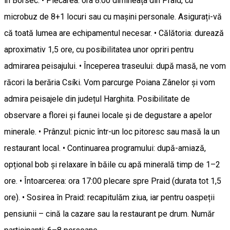
în Borsec: • Plecarea: ora 8:00 dimineața din Praid, cu
microbuz de 8+1 locuri sau cu mașini personale. Asigurați-vă
că toată lumea are echipamentul necesar. • Călătoria: durează
aproximativ 1,5 ore, cu posibilitatea unor opriri pentru
admirarea peisajului. • Începerea traseului: după masă, ne vom
răcori la berăria Csíki. Vom parcurge Poiana Zânelor și vom
admira peisajele din județul Harghita. Posibilitate de
observare a florei și faunei locale și de degustare a apelor
minerale. • Prânzul: picnic într-un loc pitoresc sau masă la un
restaurant local. • Continuarea programului: după-amiază,
opțional bob și relaxare în băile cu apă minerală timp de 1–2
ore. • Întoarcerea: ora 17:00 plecare spre Praid (durata tot 1,5
ore). • Sosirea în Praid: recapitulăm ziua, iar pentru oaspeții
pensiunii – cină la cazare sau la restaurant pe drum. Număr