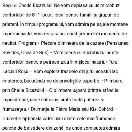
Roșu și Cheile Bicazului! Ne vom deplasa cu un microbuz
confortabil de 8+1 locuri, ideal pentru familii și grupuri de
prieteni. În timpul programului, vom admira peisajele montane
impresionante, vom respira aer curat și vom trăi momente de
neuitat. Program: • Plecare dimineața de la cazare (Pensiunea
Sóvidék, Ocna de Sus) – Vom pleca cu microbuzul nostru
confortabil pentru a petrece ziua în mijlocul naturii. • Turul
Lacului Roșu – Vom explora traseele din jurul acestui lac
misterios, bucurându-ne de priveliștile superbe. • Plimbare
prin Cheile Bicazului – O plimbare ușoară printre stâncile
impunătoare, unde natura își arată toată puterea și
frumusețea. • Drumeție la Piatra Maria sau Kis-Cohárd –
Drumeție opțională către unul dintre cele mai frumoase
puncte de belvedere din zonă, de unde vom putea admira