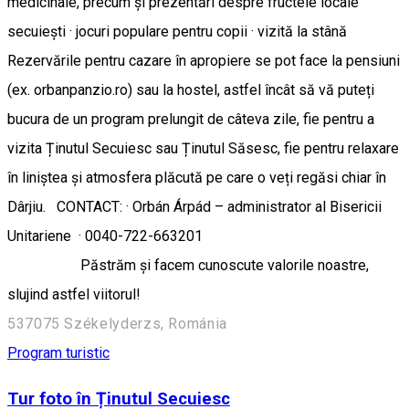
medicinale, precum și prezentări despre fructele locale
secuiești · jocuri populare pentru copii · vizită la stână
Rezervările pentru cazare în apropiere se pot face la pensiuni
(ex. orbanpanzio.ro) sau la hostel, astfel încât să vă puteți
bucura de un program prelungit de câteva zile, fie pentru a
vizita Ținutul Secuiesc sau Ținutul Săsesc, fie pentru relaxare
în liniștea și atmosfera plăcută pe care o veți regăsi chiar în
Dârjiu. CONTACT: · Orbán Árpád – administrator al Bisericii
Unitariene · 0040-722-663201
Păstrăm și facem cunoscute valorile noastre,
slujind astfel viitorul!
537075 Székelyderzs, Románia
Program turistic
Tur foto în Ținutul Secuiesc