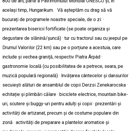
800 de ani, parte a Patrimoniului Mondial UNESCO și, în
același timp, Hungarikum. Vă așteptăm cu drag să vă
bucurați de programele noastre speciale, de o zi: ·
prezentarea bisericii fortificate (se poate organiza și
degustare de slănină/șuncă) · tur cu tractorul sau cu jeepul pe
Drumul Valorilor (22 km) sau pe o porțiune a acestuia, care
include și vechea graniță, respectiv Piatra Árpád ·
gastronomie locală (cu posibilitatea de a petrece, seara, pe
muzică populară regională) · învățarea cântecelor și dansurilor
secuiești alături de ansamblul de copii Derzsi Zenekarocska ·
echitație și plimbări călare · biciclete electrice, mountain bike-
uri, scutere și buggy-uri pentru adulți și copii · prezentări și
activități de artizanat, precum și de costume populare din
zonă · activități de preparare a plantelor aromatice și