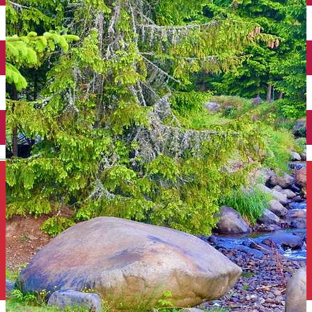
Închirieri auto
Închirieri de biciclete
English