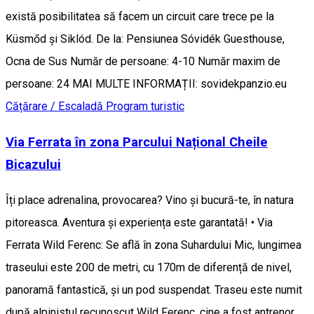
există posibilitatea să facem un circuit care trece pe la
Küsmőd și Siklód. De la: Pensiunea Sóvidék Guesthouse,
Ocna de Sus Număr de persoane: 4-10 Număr maxim de
persoane: 24 MAI MULTE INFORMAȚII: sovidekpanzio.eu
Cățărare / Escaladă
Program turistic
Via Ferrata în zona Parcului Național Cheile
Bicazului
Îți place adrenalina, provocarea? Vino și bucură-te, în natura
pitoreasca. Aventura și experiența este garantată! • Via
Ferrata Wild Ferenc: Se află în zona Suhardului Mic, lungimea
traseului este 200 de metri, cu 170m de diferență de nivel,
panoramă fantastică, și un pod suspendat. Traseu este numit
după alpinistul recunoscut Wild Ferenc, cine a fost antrenor