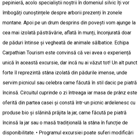
pepinieră, acolo specialiștii noștrii în domeniul silvic îți vor
îmbogăți cunoștințele despre arborii prezenți în zonele
montane. Apoi pe un drum desprins din povești vom ajunge la
cea mai izolată păstrăvărie, aflată în munți, înconjurată doar
de păduri întinse și vegheată de animale sălbatice. Echipa
Carpathian Tourism este convinsă că vei avea o experiență
unică în această excursie, dar incă nu ai văzut tot! Un alt punct
forte îl reprezintă stâna izolată din pădurile imense, unde
servim picnicul sau celebra carne făcută în stil dacic pe piatră
încinsă. Circuitul cuprinde o zi întreaga iar masa de prânz este
oferită din partea casei și constă într-un picnic ardelenesc cu
produse bio și slănină prăjita la jar, carne făcută pe piatră
încinsă la jar sau o masă tradițională la stâna în funcție de
disponibilitate. • Programul excursiei poate suferi modificări