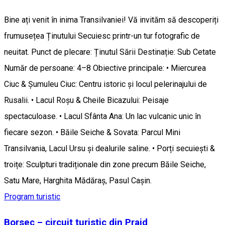
Bine ați venit în inima Transilvaniei! Vă invităm să descoperiți
frumusețea Ținutului Secuiesc printr-un tur fotografic de
neuitat. Punct de plecare: Ținutul Sării Destinație: Sub Cetate
Număr de persoane: 4–8 Obiective principale: • Miercurea
Ciuc & Șumuleu Ciuc: Centru istoric și locul pelerinajului de
Rusalii. • Lacul Roșu & Cheile Bicazului: Peisaje
spectaculoase. • Lacul Sfânta Ana: Un lac vulcanic unic în
fiecare sezon. • Băile Seiche & Sovata: Parcul Mini
Transilvania, Lacul Ursu și dealurile saline. • Porți secuiești &
troițe: Sculpturi tradiționale din zone precum Băile Seiche,
Satu Mare, Harghita Mădăraș, Pasul Caşin.
Program turistic
Borsec – circuit turistic din Praid