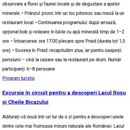
observare a florei și faunei locale și de degustare a apelor
minerale. • Prânzul: picnic într-un loc pitoresc sau masă la un
restaurant local. • Continuarea programului: după-amiază,
opțional bob și relaxare în băile cu apă minerală timp de 1–2
ore. • Întoarcerea: ora 17:00 plecare spre Praid (durata tot 1,5
ore). • Sosirea în Praid: recapitulăm ziua, iar pentru oaspeții
pensiunii – cină la cazare sau la restaurant pe drum. Număr
participanți: 6–8 persoane
Program turistic
Excursie în circuit pentru a descoperi Lacul Roșu
și Cheile Bicazului
Alăturați-vă nouă într-un tur de o zi pentru a descoperi unele
dintre cele mai frumoase minuni naturale ale României: Lacul