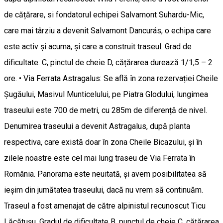
de cățărare, si fondatorul echipei Salvamont Suhardu-Mic,
care mai târziu a devenit Salvamont Dancurás, o echipa care
este activ și acuma, și care a construit traseul. Grad de
dificultate: C, pinctul de cheie D, cățărarea durează 1/1,5 – 2
ore. • Via Ferrata Astragalus: Se află în zona rezervației Cheile
Șugăului, Masivul Munticelului, pe Piatra Glodului, lungimea
traseului este 700 de metri, cu 285m de diferență de nivel.
Denumirea traseului a devenit Astragalus, după planta
respectiva, care există doar în zona Cheile Bicazului, și în
zilele noastre este cel mai lung traseu de Via Ferrata în
România. Panorama este neuitată, și avem posibilitatea să
ieșim din jumătatea traseului, dacă nu vrem să continuăm.
Traseul a fost amenajat de către alpinistul recunoscut Ticu
Lăcătușu. Gradul de dificultate B, punctul de cheie C, cățărarea