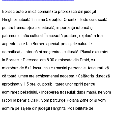
Borsec este o mică comunitate pitorească din județul
Harghita, situată în inima Carpaților Orientali. Este cunoscută
pentru frumusețea sa naturală, importanța istorică și
patrimoniul său cultural. În această postare, explorăm trei
aspecte care fac Borsec special: peisajele naturale,
semnificația istorică și moștenirea culturală. Planul excursiei
în Borsec: • Plecarea: ora 8:00 dimineața din Praid, cu
microbuz de 8+1 locuri sau cu mașini personale. Asigurați-vă
că toată lumea are echipamentul necesar. • Călătoria: durează
aproximativ 1,5 ore, cu posibilitatea unor opriri pentru
admirarea peisajului. • Începerea traseului: după masă, ne vom
răcori la berăria Csíki. Vom parcurge Poiana Zânelor și vom
admira peisajele din județul Harghita. Posibilitate de