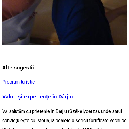
Alte sugestii
Program turistic
Valori și experiențe în Dârjiu
Vă salutăm cu prietenie în Dârjiu (Székelyderzs), unde satul
conviețuiește cu istoria, la poalele bisericii fortificate vechi de