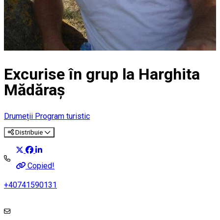
Excurise în grup la Harghita
Mădăraș
Drumeții
Program turistic
Distribuie
Copied!
+40741590131