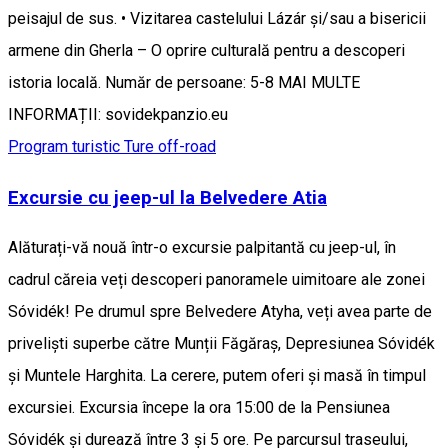
peisajul de sus. • Vizitarea castelului Lázár și/sau a bisericii
armene din Gherla – O oprire culturală pentru a descoperi
istoria locală. Număr de persoane: 5-8 MAI MULTE
INFORMAȚII: sovidekpanzio.eu
Program turistic
Ture off-road
Excursie cu jeep-ul la Belvedere Atia
Alăturați-vă nouă într-o excursie palpitantă cu jeep-ul, în
cadrul căreia veți descoperi panoramele uimitoare ale zonei
Sóvidék! Pe drumul spre Belvedere Atyha, veți avea parte de
priveliști superbe către Munții Făgăraș, Depresiunea Sóvidék
și Muntele Harghita. La cerere, putem oferi și masă în timpul
excursiei. Excursia începe la ora 15:00 de la Pensiunea
Sóvidék și durează între 3 și 5 ore. Pe parcursul traseului,