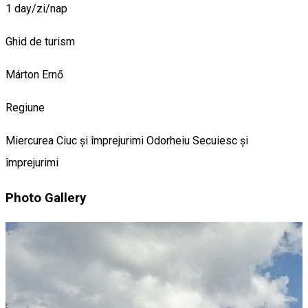
1 day/zi/nap
Ghid de turism
Márton Ernő
Regiune
Miercurea Ciuc și împrejurimi
Odorheiu Secuiesc și
împrejurimi
Photo Gallery