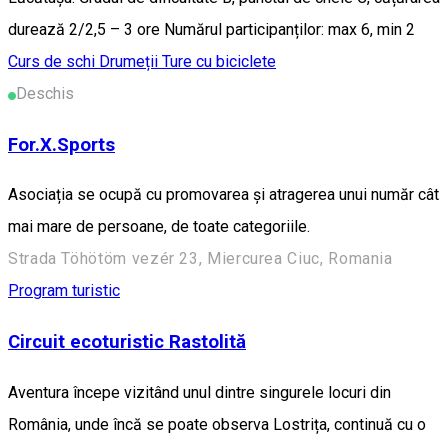
durează 2/2,5 – 3 ore Numărul participanților: max 6, min 2
Curs de schi
Drumeții
Ture cu biciclete
Deschis
For.X.Sports
Asociația se ocupă cu promovarea și atragerea unui număr cât
mai mare de persoane, de toate categoriile.
Strada Töhötöm vezér 23, Miercurea Ciuc, Romania
Program turistic
Circuit ecoturistic Rastolită
Aventura începe vizitând unul dintre singurele locuri din
România, unde încă se poate observa Lostrița, continuă cu o