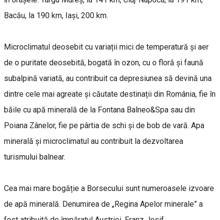
Bacău, la 190 km, Iași, 200 km.
Microclimatul deosebit cu variații mici de temperatură și aer
de o puritate deosebită, bogată în ozon, cu o floră și faună
subalpină variată, au contribuit ca depresiunea să devină una
dintre cele mai agreate și căutate destinații din România, fie în
băile cu apă minerală de la Fontana Balneo&Spa sau din
Poiana Zânelor, fie pe pârtia de schi și de bob de vară. Apa
minerală și microclimatul au contribuit la dezvoltarea
turismului balnear.
Cea mai mare bogăție a Borsecului sunt numeroasele izvoare
de apă minerală. Denumirea de „Regina Apelor minerale” a
fost atribuită de împăratul Austriei, Franz Josif.