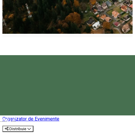
Primăria Orașului Borsec
Organizator de Evenimente
Magyar
Distribuie