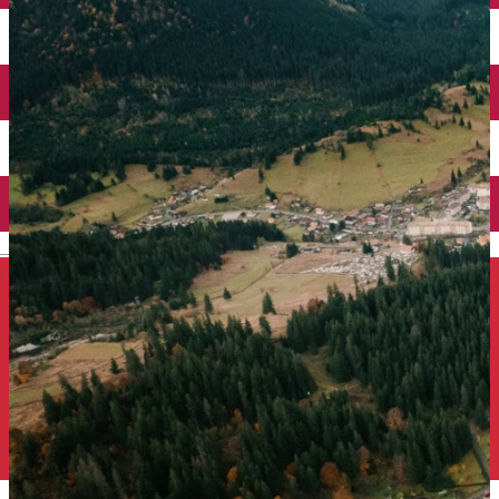
Închirieri auto
Închirieri de biciclete
English