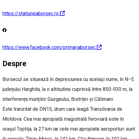
https://statiuneaborsec.ro
https://www.facebook.com/primariaborsec
Despre
Borsecul se situează în depresiunea cu același nume, în N–E
județului Harghita, la o altitudine cuprinsă între 850-930 m, la
interferența munților Giurgeului, Bistriței și Călimani.
Este tranzitat de DN15, drum care leagă Transilvania de
Moldova. Cea mai apropiată magistrală feroviară este în
orașul Toplița, la 27 km iar cele mai apropiate aeroporturi sunt
în oraşele: Târgu Mureș, la 141 km, Cluj-Napoca, la 191 km,