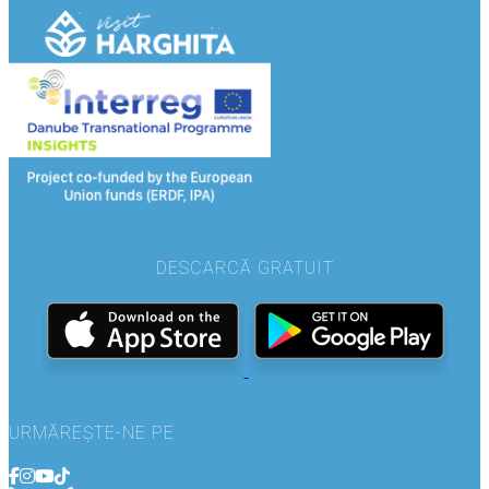
DESCARCĂ GRATUIT
URMĂREȘTE-NE PE