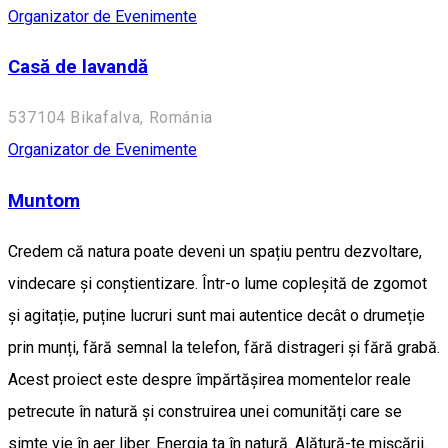
Organizator de Evenimente
Casă de lavandă
537104 Bikafalva, Románia
Organizator de Evenimente
Muntom
Credem că natura poate deveni un spațiu pentru dezvoltare,
vindecare și conștientizare. Într-o lume copleșită de zgomot
și agitație, puține lucruri sunt mai autentice decât o drumeție
prin munți, fără semnal la telefon, fără distrageri și fără grabă.
Acest proiect este despre împărtășirea momentelor reale
petrecute în natură și construirea unei comunități care se
simte vie în aer liber. Energia ta în natură. Alătură-te mișcării.