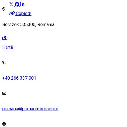
Copied!
Borszék 535300, Románia
Hartă
+40 266 337 001
primaria@primaria-borsec.ro