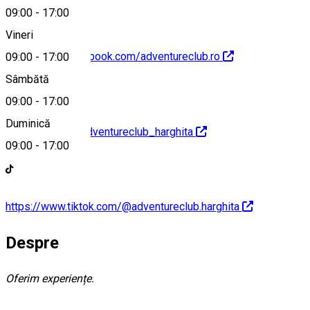
09:00
-
17:00
Vineri
https://www.facebook.com/adventureclub.ro
09:00
-
17:00
Sâmbătă
09:00
-
17:00
Duminică
instagram.com/adventureclub_harghita
09:00
-
17:00
https://www.tiktok.com/@adventureclub.harghita
Despre
Oferim experiențe.