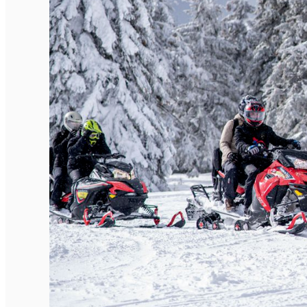
Închirieri de biciclete
English