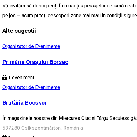
Vă invităm să descoperiți frumusețea peisajelor de iarnă neatinse
pe jos — acum puteți descoperi zone mai mari în condiții sigure 
Alte sugestii
Organizator de Evenimente
Primăria Orașului Borsec
1
eveniment
Organizator de Evenimente
Brutăria Bocskor
În magazinele noastre din Miercurea Ciuc și Târgu Secuiesc găsi
537280 Csíkszentmárton, Románia