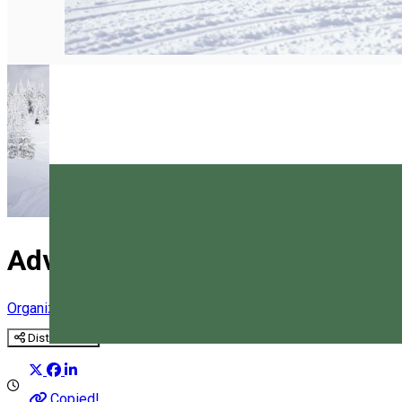
Adventure Club Hargita
Organizator de Evenimente
Distribuie
Magyar
Copied!