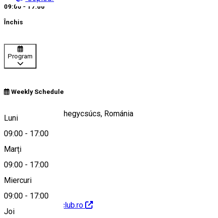
09:00 - 17:00
Închis
Program
Weekly Schedule
Madarasi Hargita hegycsúcs, Románia
Luni
09:00
-
17:00
Marți
Hartă
09:00
-
17:00
Miercuri
09:00
-
17:00
http://adventure-club.ro
Joi