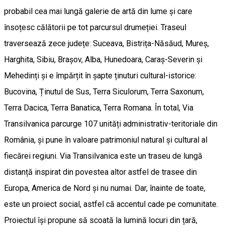
probabil cea mai lungă galerie de artă din lume și care
însoțesc călătorii pe tot parcursul drumeției. Traseul
traversează zece județe: Suceava, Bistrița-Năsăud, Mureș,
Harghita, Sibiu, Brașov, Alba, Hunedoara, Caraș-Severin și
Mehedinți și e împărțit în șapte ținuturi cultural-istorice:
Bucovina, Ținutul de Sus, Terra Siculorum, Terra Saxonum,
Terra Dacica, Terra Banatica, Terra Romana. În total, Via
Transilvanica parcurge 107 unități administrativ-teritoriale din
România, și pune în valoare patrimoniul natural și cultural al
fiecărei regiuni. Via Transilvanica este un traseu de lungă
distanță inspirat din povestea altor astfel de trasee din
Europa, America de Nord și nu numai. Dar, înainte de toate,
este un proiect social, astfel că accentul cade pe comunitate.
Proiectul își propune să scoată la lumină locuri din țară,