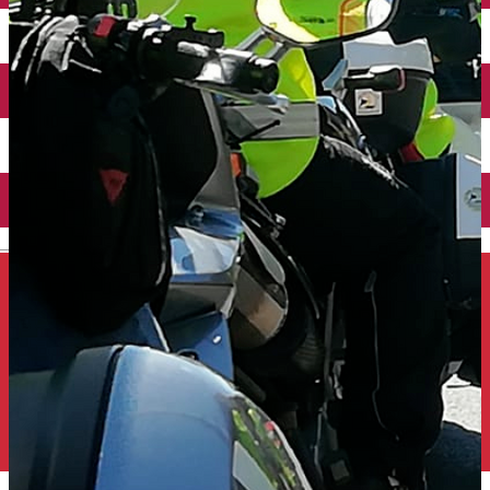
Închirieri auto
Închirieri de biciclete
English