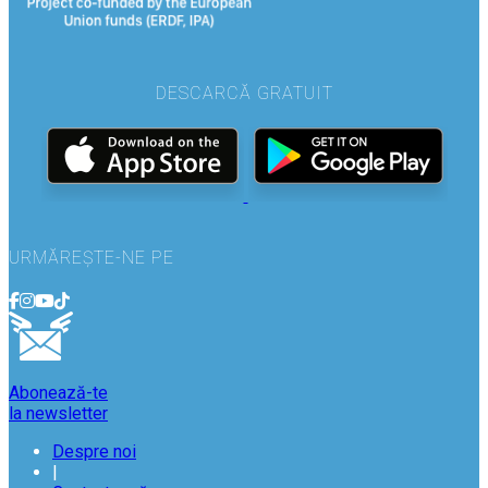
DESCARCĂ GRATUIT
URMĂREȘTE-NE PE
Abonează-te
la newsletter
Despre noi
|