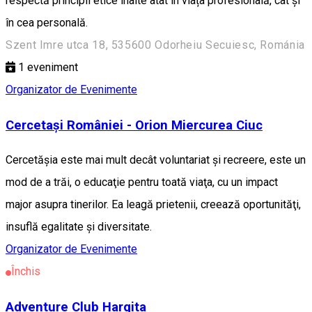
respectă principii etice înalte atât în viața profesională, cât și
în cea personală.
Szent Imre utca 18, 535600 Odorheiu Secuiesc, Románia
1
eveniment
Organizator de Evenimente
Cercetași României - Orion Miercurea Ciuc
Cercetăşia este mai mult decât voluntariat şi recreere, este un
mod de a trăi, o educaţie pentru toată viaţa, cu un impact
major asupra tinerilor. Ea leagă prietenii, creează oportunităţi,
insuflă egalitate şi diversitate.
Organizator de Evenimente
Închis
Adventure Club Hargita