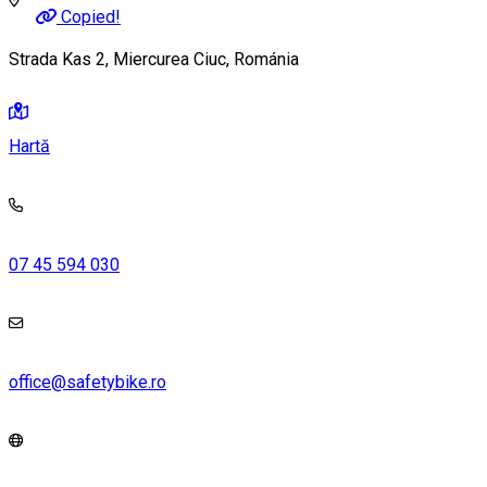
Copied!
Strada Kas 2, Miercurea Ciuc, Románia
Hartă
07 45 594 030
office@safetybike.ro