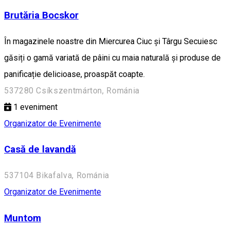
Brutăria Bocskor
În magazinele noastre din Miercurea Ciuc și Târgu Secuiesc
găsiți o gamă variată de pâini cu maia naturală și produse de
panificație delicioase, proaspăt coapte.
537280 Csíkszentmárton, Románia
1
eveniment
Organizator de Evenimente
Casă de lavandă
537104 Bikafalva, Románia
Organizator de Evenimente
Muntom