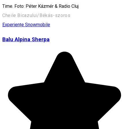
Time. Foto: Péter Kázmér & Radio Cluj
Cheile Bicazului/Békás-szoros
Experienţe
Snowmobile
Balu Alpina Sherpa