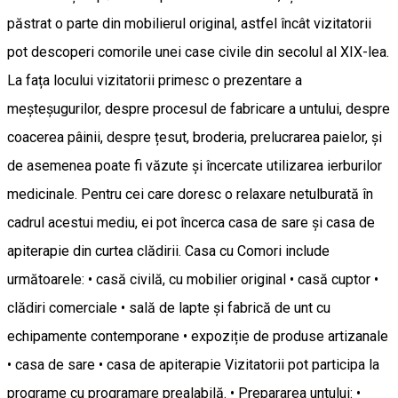
păstrat o parte din mobilierul original, astfel încât vizitatorii
pot descoperi comorile unei case civile din secolul al XIX-lea.
La fața locului vizitatorii primesc o prezentare a
meșteșugurilor, despre procesul de fabricare a untului, despre
coacerea pâinii, despre țesut, broderia, prelucrarea paielor, și
de asemenea poate fi văzute și încercate utilizarea ierburilor
medicinale. Pentru cei care doresc o relaxare netulburată în
cadrul acestui mediu, ei pot încerca casa de sare și casa de
apiterapie din curtea clădirii. Casa cu Comori include
următoarele: • casă civilă, cu mobilier original • casă cuptor •
clădiri comerciale • sală de lapte și fabrică de unt cu
echipamente contemporane • expoziție de produse artizanale
• casa de sare • casa de apiterapie Vizitatorii pot participa la
programe cu programare prealabilă. • Prepararea untului: •