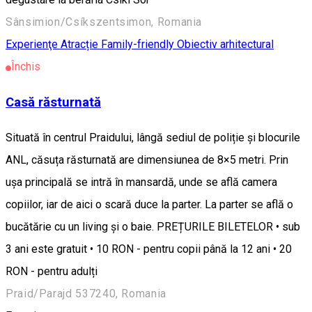
Sânsimion/Csíkszentsimon, Romania
Experienţe
Atracție Family-friendly
Obiectiv arhitectural
Închis
Casă răsturnată
Situată în centrul Praidului, lângă sediul de poliție și blocurile
ANL, căsuța răsturnată are dimensiunea de 8×5 metri. Prin
ușa principală se intră în mansardă, unde se află camera
copiilor, iar de aici o scară duce la parter. La parter se află o
bucătărie cu un living și o baie. PREȚURILE BILETELOR • sub
3 ani este gratuit • 10 RON - pentru copii până la 12 ani • 20
RON - pentru adulți
Praid/Parajd 537240, Romania