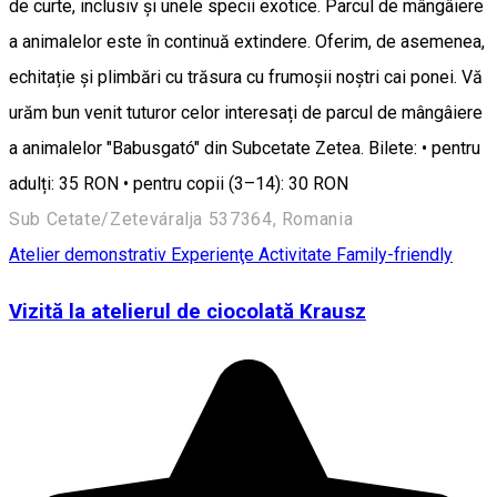
de curte, inclusiv și unele specii exotice. Parcul de mângâiere
a animalelor este în continuă extindere. Oferim, de asemenea,
echitație și plimbări cu trăsura cu frumoșii noștri cai ponei. Vă
urăm bun venit tuturor celor interesați de parcul de mângâiere
a animalelor "Babusgató" din Subcetate Zetea. Bilete: • pentru
adulți: 35 RON • pentru copii (3–14): 30 RON
Sub Cetate/Zeteváralja 537364, Romania
Atelier demonstrativ
Experienţe
Activitate Family-friendly
Vizită la atelierul de ciocolată Krausz