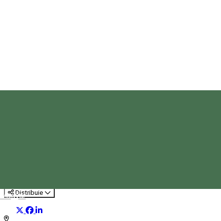
Seară tradițională în Ghimeș
Experienţe
Distribuie
Magyar