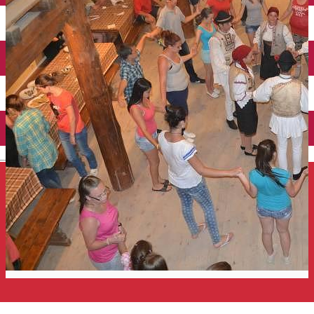
Închirieri auto
Închirieri de biciclete
English