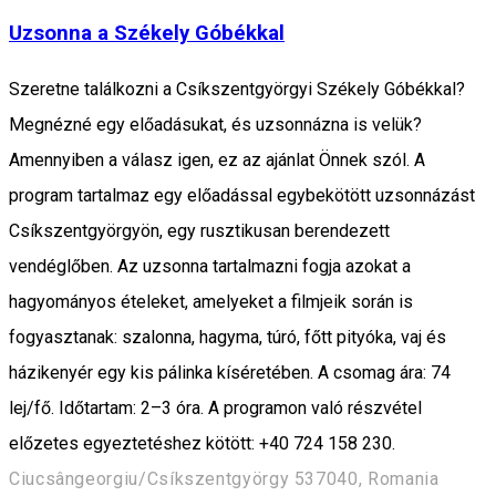
Uzsonna a Székely Góbékkal
Szeretne találkozni a Csíkszentgyörgyi Székely Góbékkal?
Megnézné egy előadásukat, és uzsonnázna is velük?
Amennyiben a válasz igen, ez az ajánlat Önnek szól. A
program tartalmaz egy előadással egybekötött uzsonnázást
Csíkszentgyörgyön, egy rusztikusan berendezett
vendéglőben. Az uzsonna tartalmazni fogja azokat a
hagyományos ételeket, amelyeket a filmjeik során is
fogyasztanak: szalonna, hagyma, túró, főtt pityóka, vaj és
házikenyér egy kis pálinka kíséretében. A csomag ára: 74
lej/fő. Időtartam: 2–3 óra. A programon való részvétel
előzetes egyeztetéshez kötött: +40 724 158 230.
Ciucsângeorgiu/Csíkszentgyörgy 537040, Romania