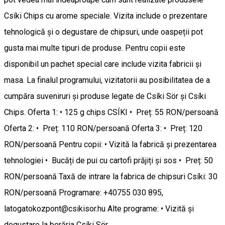
Csíki Chips cu arome speciale. Vizita include o prezentare
tehnologică și o degustare de chipsuri, unde oaspeții pot
gusta mai multe tipuri de produse. Pentru copii este
disponibil un pachet special care include vizita fabricii și
masa. La finalul programului, vizitatorii au posibilitatea de a
cumpăra suveniruri și produse legate de Csíki Sör și Csíki
Chips. Oferta 1: • 125 g chips CSÍKI • Preț: 55 RON/persoană
Oferta 2: • Preț: 110 RON/persoană Oferta 3: • Preț: 120
RON/persoană Pentru copii: • Vizită la fabrică și prezentarea
tehnologiei • Bucăți de pui cu cartofi prăjiți și sos • Preț: 50
RON/persoană Taxă de intrare la fabrica de chipsuri Csíki: 30
RON/persoană Programare: +40755 030 895,
latogatokozpont@csikisor.hu Alte programe: • Vizită şi
degustare la berăria Csíki Sör