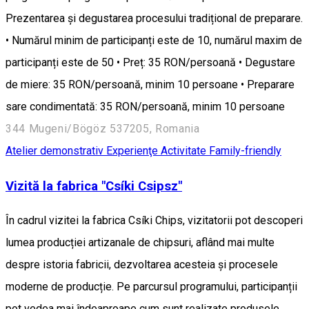
Prezentarea și degustarea procesului tradițional de preparare.
• Numărul minim de participanți este de 10, numărul maxim de
participanți este de 50 • Preț: 35 RON/persoană • Degustare
de miere: 35 RON/persoană, minim 10 persoane • Preparare
sare condimentată: 35 RON/persoană, minim 10 persoane
344 Mugeni/Bögöz 537205, Romania
Atelier demonstrativ
Experienţe
Activitate Family-friendly
Vizită la fabrica "Csíki Csipsz"
În cadrul vizitei la fabrica Csíki Chips, vizitatorii pot descoperi
lumea producției artizanale de chipsuri, aflând mai multe
despre istoria fabricii, dezvoltarea acesteia și procesele
moderne de producție. Pe parcursul programului, participanții
pot vedea mai îndeaproape cum sunt realizate produsele