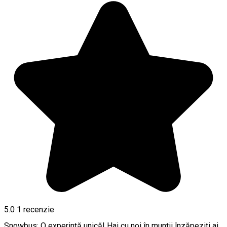
5.0
1 recenzie
Snowbus: O experinţă unică! Hai cu noi în munţii înzăpeziţi ai