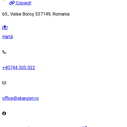
Copied!
65., Valea Boroș 537149, Romania
Hartă
+40744 505 022
office@skanzen.ro