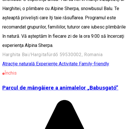
Harghitei, o plimbare cu Alpine Sherpa, snowbusul Balu. Te
aşteaptă privelişti care îţi taie răsuflarea. Programul este
recomandat grupurilor, familiilor, tuturor care iubesc plimbările
în natură. Vă aşteptăm în fiecare zi de la ora 9:00 să încercaţi
experienţa Alpina Sherpa.
Harghita Bai/Hargitafürdő 59530002, Romania
Atracție naturală
Experienţe
Activitate Family-friendly
Închis
Parcul de mângâiere a animalelor „Babusgató”